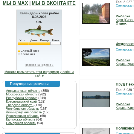
Тел:
8-927-
МЫ В МАХ
|
МЫ В ВКОНТАКТЕ
Самарская
Календарь клева рыбы
Рыбалка
8.08.2026
Карп (Сазан
Язь
Отдых
Утро
День
Вечер
Ночь
Федоровс
Самарская
Слабый клев
Клева нет
Рыбалка
Карась
Кра
Прогноз на неделю »
Можете разместить этот информер у себя на
сайте
Популярные регионы
Пруд Пек
Тел:
8-939-
Астраханская область
(358)
Самарская
Московская область
(262)
Республика Карелия
(244)
Краснодарский край
(182)
Рыбалка
Тверская область
(170)
Карась
Карп
Челябинская область
(165)
Ленинградская область
(156)
Ярославская область
(69)
Калужская область
(64)
Самарская область
(54)
Поляковс
Самарская