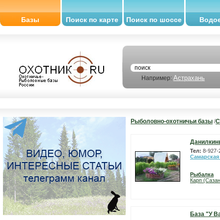
Базы
Поиск по карте
Поиск по шоссе
Водо
Астрахань
Например:
Рыболовно-охотничьи базы
/
С
Данилкин
Тел:
8-927-
Самарская
Рыбалка
Карп (Сазан
База "У В