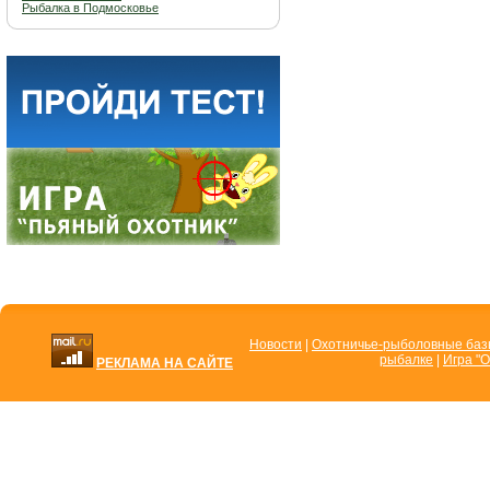
Рыбалка в Подмосковье
Новости
|
Охотничье-рыболовные ба
рыбалке
|
Игра "О
РЕКЛАМА НА САЙТЕ