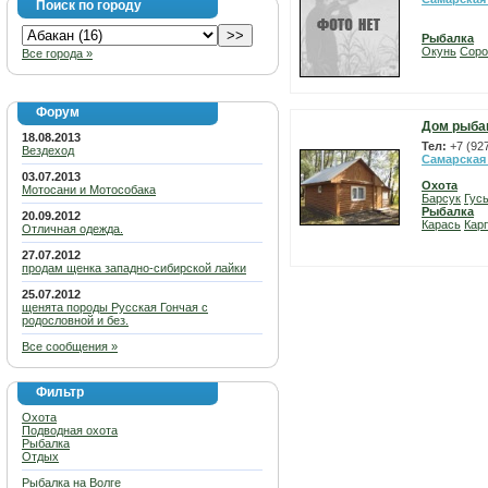
Поиск по городу
Рыбалка
Окунь
Соро
Все города »
Форум
Дом рыба
18.08.2013
Тел:
+7 (92
Вездеход
Самарская
03.07.2013
Охота
Мотосани и Мотособака
Барсук
Гус
Рыбалка
20.09.2012
Карась
Карп
Отличная одежда.
27.07.2012
продам щенка западно-сибирской лайки
25.07.2012
щенята породы Русская Гончая с
родословной и без.
Все сообщения »
Фильтр
Охота
Подводная охота
Рыбалка
Отдых
Рыбалка на Волге