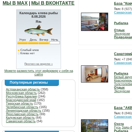
МЫ В МАХ
|
МЫ В ВКОНТАКТЕ
База "Ков
Тел:
8 (927
Самарская
Календарь клева рыбы
8.08.2026
Язь
Рыбалка
Отдых
Экскурсии
Подводная
Утро
День
Вечер
Ночь
Слабый клев
Клева нет
Санаторий
Тел:
+7 (84
Самарская
Прогноз на неделю »
Можете разместить этот информер у себя на
Рыбалка
сайте
Белый аму
Красноперк
Популярные регионы
Толстолоби
Отдых
Астраханская область
(358)
Экскурсии
Московская область
(262)
Республика Карелия
(244)
Краснодарский край
(182)
Тверская область
(170)
Челябинская область
(165)
База "АК
Ленинградская область
(156)
Тел:
8 (846
Ярославская область
(69)
Самарская
Калужская область
(64)
Самарская область
(54)
Охота
Гусь
Заяц-б
Рыбалка