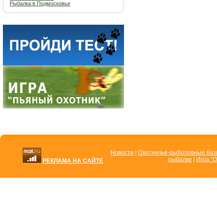
Рыбалка в Подмосковье
Новости
|
Охотничье-рыболовные ба
рыбалке
|
Игра "О
РЕКЛАМА НА САЙТЕ