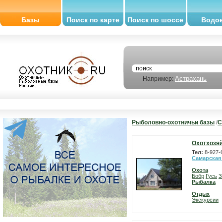
Базы
Поиск по карте
Поиск по шоссе
Водо
Астрахань
Например:
Рыболовно-охотничьи базы
/
С
Охотхозяй
Тел:
8-927-
Самарская
Охота
Бобр
Гусь
З
Рыбалка
Отдых
Экскурсии