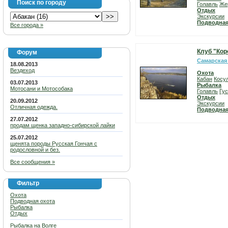
Поиск по городу
Голавль
Же
Отдых
Экскурсии
Подводная
Все города »
Клуб "Кор
Форум
Самарская
18.08.2013
Вездеход
Охота
Кабан
Косу
03.07.2013
Рыбалка
Мотосани и Мотособака
Голавль
Гу
Отдых
20.09.2012
Экскурсии
Отличная одежда.
Подводная
27.07.2012
продам щенка западно-сибирской лайки
25.07.2012
щенята породы Русская Гончая с
родословной и без.
Все сообщения »
Фильтр
Охота
Подводная охота
Рыбалка
Отдых
Рыбалка на Волге