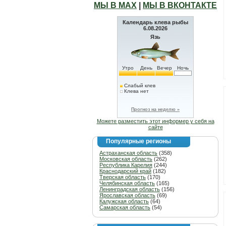
МЫ В МАХ
|
МЫ В ВКОНТАКТЕ
Календарь клева рыбы
6.08.2026
Язь
Утро
День
Вечер
Ночь
Слабый клев
Клева нет
Прогноз на неделю »
Можете разместить этот информер у себя на
сайте
Популярные регионы
Астраханская область
(358)
Московская область
(262)
Республика Карелия
(244)
Краснодарский край
(182)
Тверская область
(170)
Челябинская область
(165)
Ленинградская область
(156)
Ярославская область
(69)
Калужская область
(64)
Самарская область
(54)