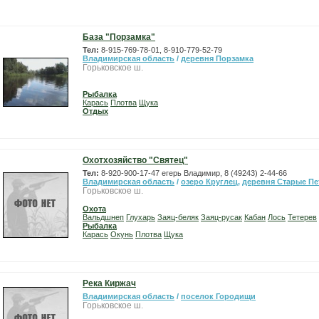
База "Порзамка"
Тел:
8-915-769-78-01, 8-910-779-52-79
Владимирская область
/
деревня Порзамка
Горьковское ш.
Рыбалка
Карась
Плотва
Щука
Отдых
Охотхозяйство "Святец"
Тел:
8-920-900-17-47 егерь Владимир, 8 (49243) 2-44-66
Владимирская область
/
озеро Круглец
,
деревня Старые П
Горьковское ш.
Охота
Вальдшнеп
Глухарь
Заяц-беляк
Заяц-русак
Кабан
Лось
Тетерев
Рыбалка
Карась
Окунь
Плотва
Щука
Река Киржач
Владимирская область
/
поселок Городищи
Горьковское ш.