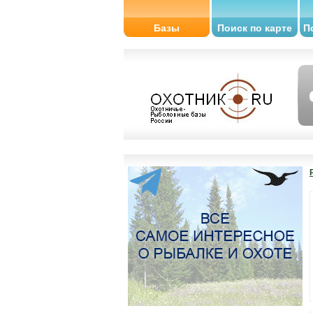
Базы
Поиск по карте
П