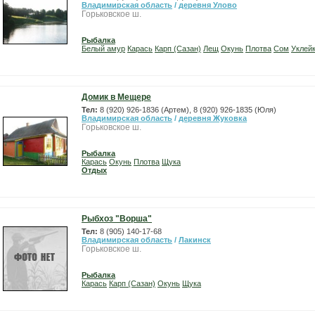
Владимирская область
/
деревня Улово
Горьковское ш.
Рыбалка
Белый амур
Карась
Карп (Сазан)
Лещ
Окунь
Плотва
Сом
Уклей
Домик в Мещере
Тел:
8 (920) 926-1836 (Артем), 8 (920) 926-1835 (Юля)
Владимирская область
/
деревня Жуковка
Горьковское ш.
Рыбалка
Карась
Окунь
Плотва
Щука
Отдых
Рыбхоз "Ворша"
Тел:
8 (905) 140-17-68
Владимирская область
/
Лакинск
Горьковское ш.
Рыбалка
Карась
Карп (Сазан)
Окунь
Щука