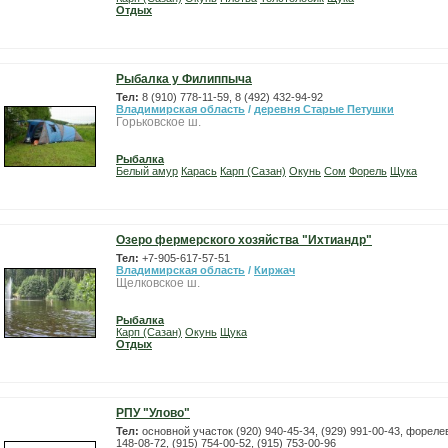
Отдых
Рыбалка у Филиппыча
Тел:
8 (910) 778-11-59, 8 (492) 432-94-92
Владимирская область
/
деревня Старые Петушки
Горьковское ш.
Рыбалка
Белый амур
Карась
Карп (Сазан)
Окунь
Сом
Форель
Щука
Озеро фермерского хозяйства "Ихтиандр"
Тел:
+7-905-617-57-51
Владимирская область
/
Киржач
Щелковское ш.
Рыбалка
Карп (Сазан)
Окунь
Щука
Отдых
РПУ "Улово"
Тел:
основной участок (920) 940-45-34, (929) 991-00-43, фореле
148-08-72, (915) 754-00-52, (915) 753-00-96