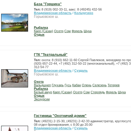
База "Горшиха"
Тел:
8 (919) 002-33-11, aакс: 8 (49245) 432-56
Владимирская область
/
Кольчугино
Горьковское ш.
Рыбалка
Карп (Сазан)
Осетр
Сом
Форель
Щука
Отдых
ГТК "Театральный"
Тел:
охота: 8 (910) 662-11-60 Сергей Павлюков, менеджер по п
(920) 657-22-44, +7 (492) 312-50-22 (многоканальный), +7 (492) 3
312-54-77
Владимирская область
/
Суздаль
Горьковское ш.
Охота
Вальдшнеп
Глухарь
Гусь
Кабан
Олень
Селезень
Тетерев
Рыбалка
Белый амур
Карп (Сазан)
Осетр
Сом
Стерлядь
Форель
Щука
Отдых
Экскурсии
Гостиница "Охотничий домик"
Тел:
(49231) 2-15-30, (49231) 2-42-33 администратор, круглосуто
08 отдел бронирования, с 8.00 до 20.00
Владимирская область
/
Суздаль