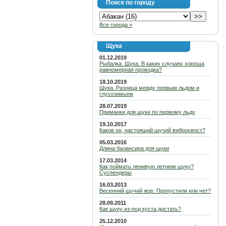
Поиск по городу
Все города »
Щука
01.12.2019
Рыбалка. Щука. В каких случаях хороша
равномерная проводка?
18.10.2019
Щука. Разница между первым льдом и
глухозимьем
28.07.2019
Приманки для щуки по первому льду
19.10.2017
Каков он, настоящий щучий виброхвост?
05.03.2016
Длина балансира для щуки
17.03.2014
Как поймать ленивую летнюю щуку?
Суспендеры
16.03.2013
Весенний щучий жор. Пропустили или нет?
28.09.2011
Как щуку из-под куста достать?
25.12.2010