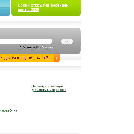
Сроки открытия весенней
охоты 2026
(
0
)
Избранное
Очистить
Посмотреть на карте
Добавить в избранное
етерев
Утка