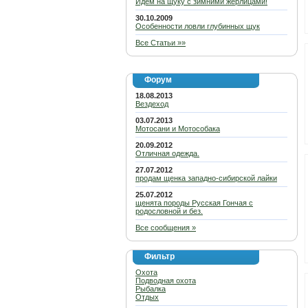
Идем на щуку с зимними жерлицами!
30.10.2009
Особенности ловли глубинных щук
Все Статьи »»
Форум
18.08.2013
Вездеход
03.07.2013
Мотосани и Мотособака
20.09.2012
Отличная одежда.
27.07.2012
продам щенка западно-сибирской лайки
25.07.2012
щенята породы Русская Гончая с
родословной и без.
Все сообщения »
Фильтр
Охота
Подводная охота
Рыбалка
Отдых