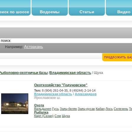
оиск по шоссе
Водоемы
Статьи
Видео
Астрахань
Например:
Рыболовно-охотничьи базы
/
Владимирская область
/ Щука
Охотхозяйство "Годуновское"
Тел:
8 (904) 261-04-35, 8 (49244) 2-14-14
Владимирская область
/
Александров
Ярославское ш.
Охота
Вальдшнеп
Гусь
Заяц-беляк
Заяц-русак
Кабан
Лось
Селезень
Т
Рыбалка
Карп (Сазан)
Сом
Щука