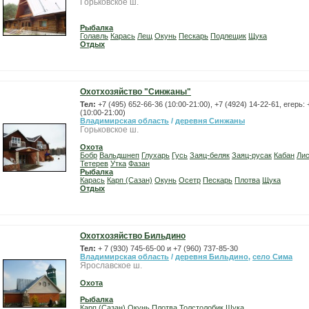
Горьковское ш.
Рыбалка
Голавль
Карась
Лещ
Окунь
Пескарь
Подлещик
Щука
Отдых
Охотхозяйство "Синжаны"
Тел:
+7 (495) 652-66-36 (10:00-21:00), +7 (4924) 14-22-61, егерь:
(10:00-21:00)
Владимирская область
/
деревня Синжаны
Горьковское ш.
Охота
Бобр
Вальдшнеп
Глухарь
Гусь
Заяц-беляк
Заяц-русак
Кабан
Ли
Тетерев
Утка
Фазан
Рыбалка
Карась
Карп (Сазан)
Окунь
Осетр
Пескарь
Плотва
Щука
Отдых
Охотхозяйство Бильдино
Тел:
+ 7 (930) 745-65-00 и +7 (960) 737-85-30
Владимирская область
/
деревня Бильдино
,
село Сима
Ярославское ш.
Охота
Рыбалка
Карп (Сазан)
Окунь
Плотва
Толстолобик
Щука