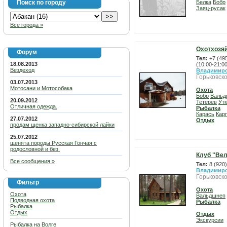
Поиск по городу
Белка
Бобр
Заяц-русак
Все города »
Охотхозя
Форум
Тел:
+7 (49
18.08.2013
(10:00-21:00
Вездеход
Владимирс
Горьковско
03.07.2013
Мотосани и Мотособака
Охота
Бобр
Вальд
20.09.2012
Тетерев
Ут
Отличная одежда.
Рыбалка
Карась
Карп
27.07.2012
Отдых
продам щенка западно-сибирской лайки
25.07.2012
щенята породы Русская Гончая с
родословной и без.
Клуб "Ве
Все сообщения »
Тел:
8 (920
Владимирс
Горьковско
Фильтр
Охота
Охота
Вальдшнеп
Подводная охота
Рыбалка
Рыбалка
Отдых
Отдых
Экскурсии
Рыбалка на Волге