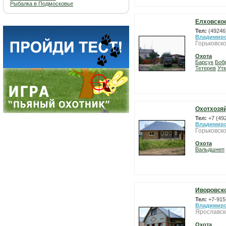
Рыбалка в Подмосковье
Елховское
Тел:
(49246
Владимирс
Горьковско
Охота
Барсук
Боб
Тетерев
Ут
Охотхозя
Тел:
+7 (49
Владимирс
Горьковско
Охота
Вальдшнеп
Иворовско
Тел:
+7-915
Владимирс
Ярославск
Охота