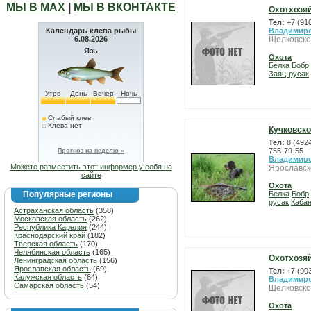
МЫ В МАХ
|
МЫ В ВКОНТАКТЕ
Охотхозя
Тел:
+7 (91
Календарь клева рыбы
Владимирс
6.08.2026
Щелковско
Язь
Охота
Белка
Бобр
Заяц-русак
Утро
День
Вечер
Ночь
Слабый клев
Клева нет
Кучковско
Тел:
8 (492
755-79-55
Прогноз на неделю »
Владимирс
Можете разместить этот информер у себя на
Ярославск
сайте
Охота
Популярные регионы
Белка
Бобр
русак
Каба
Астраханская область
(358)
Московская область
(262)
Республика Карелия
(244)
Краснодарский край
(182)
Тверская область
(170)
Челябинская область
(165)
Охотхозяй
Ленинградская область
(156)
Ярославская область
(69)
Тел:
+7 (90
Калужская область
(64)
Владимирс
Самарская область
(54)
Щелковско
Охота