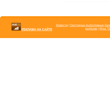
Новости
|
Охотничье-рыболовные ба
рыбалке
|
Игра "О
РЕКЛАМА НА САЙТЕ