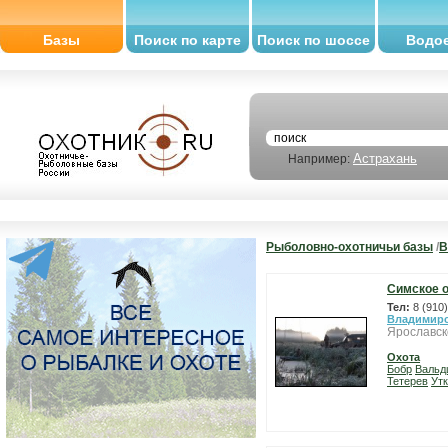
Базы
Поиск по карте
Поиск по шоссе
Водо
Астрахань
Например:
Рыболовно-охотничьи базы
/
В
Симское 
Тел:
8 (910
Владимирс
Ярославск
Охота
Бобр
Вальд
Тетерев
Ут