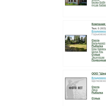
Белка
Бобр
русак
Каба
Компания 
Тел:
8 (903
Владимирс
Горьковско
Охота
Вальдшнеп
Рыбалка
Ерш
Карась
Щука
Язь
Отдых
Экскурсии
Подводная
ООО "Шер
Владимирс
Щелковско
Охота
Лиса
Рыбалка
Отдых