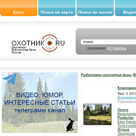
Базы
Поиск по карте
Поиск по шоссе
Водо
Астрахань
Например:
Рыболовно-охотничьи базы
/
В
Компания
Тел:
8 (90
Владимирс
Горьковск
Охота
Вальдшне
Рыбалка
Ерш
Кара
Толстолоб
Отдых
Экскурсии