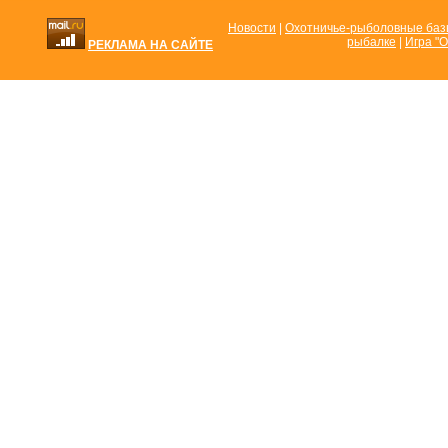
Новости
|
Охотничье-рыболовные ба
рыбалке
|
Игра "О
РЕКЛАМА НА САЙТЕ