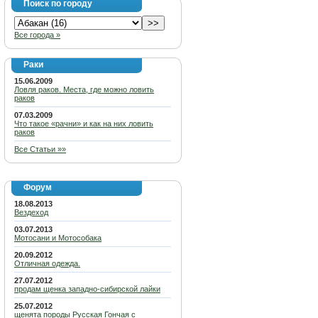
Поиск по городу
Все города »
Раки
15.06.2009
Ловля раков. Места, где можно ловить
раков
07.03.2009
Что такое «рачни» и как на них ловить
раков
Все Статьи »»
Форум
18.08.2013
Вездеход
03.07.2013
Мотосани и Мотособака
20.09.2012
Отличная одежда.
27.07.2012
продам щенка западно-сибирской лайки
25.07.2012
щенята породы Русская Гончая с