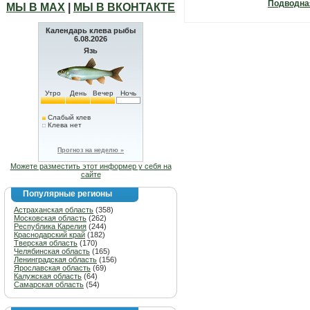
Подводна
МЫ В МАХ
|
МЫ В ВКОНТАКТЕ
Календарь клева рыбы
6.08.2026
Язь
Утро
День
Вечер
Ночь
Слабый клев
Клева нет
Прогноз на неделю »
Можете разместить этот информер у себя на
сайте
Популярные регионы
Астраханская область
(358)
Московская область
(262)
Республика Карелия
(244)
Краснодарский край
(182)
Тверская область
(170)
Челябинская область
(165)
Ленинградская область
(156)
Ярославская область
(69)
Калужская область
(64)
Самарская область
(54)