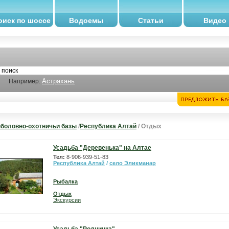
оиск по шоссе
Водоемы
Статьи
Видео
Астрахань
Например:
боловно-охотничьи базы
/
Республика Алтай
/ Отдых
Усадьба "Деревенька" на Алтае
Тел:
8-906-939-51-83
Республика Алтай
/
село Эликманар
Рыбалка
Отдых
Экскурсии