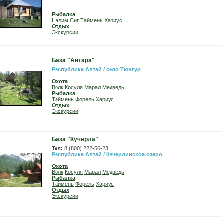
Рыбалка
Налим
Сиг
Таймень
Хариус
Отдых
Экскурсии
База "Антара"
Республика Алтай
/
село Тюнгур
Охота
Волк
Косуля
Марал
Медведь
Рыбалка
Таймень
Форель
Хариус
Отдых
Экскурсии
База "Кучерла"
Тел:
8 (800) 222-56-23
Республика Алтай
/
Кучерлинское озеро
Охота
Волк
Косуля
Марал
Медведь
Рыбалка
Таймень
Форель
Хариус
Отдых
Экскурсии