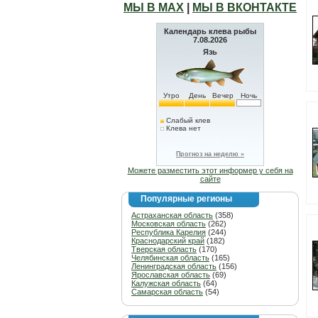
МЫ В МАХ
|
МЫ В ВКОНТАКТЕ
Календарь клева рыбы
7.08.2026
Язь
Утро
День
Вечер
Ночь
Слабый клев
Клева нет
Прогноз на неделю »
Можете разместить этот информер у себя на
сайте
Популярные регионы
Астраханская область
(358)
Московская область
(262)
Республика Карелия
(244)
Краснодарский край
(182)
Тверская область
(170)
Челябинская область
(165)
Ленинградская область
(156)
Ярославская область
(69)
Калужская область
(64)
Самарская область
(54)