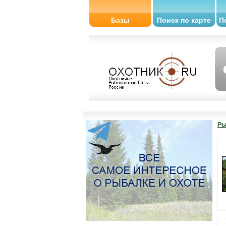
Базы
Поиск по карте
П
Ры