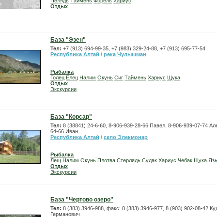
Пелядь
Таймень
Форель
Хариус
Отдых
База "Эзен"
Тел:
+7 (913) 694-99-35, +7 (983) 329-24-88, +7 (913) 695-77-54
Республика Алтай
/
река Чулышман
Рыбалка
Голец
Елец
Налим
Окунь
Сиг
Таймень
Хариус
Щука
Отдых
Экскурсии
База "Корсар"
Тел:
8 (38841) 24-6-60, 8-906-939-28-66 Павел, 8-906-939-07-74 Ал
64-66 Иван
Республика Алтай
/
село Элекмонар
Рыбалка
Лещ
Налим
Окунь
Плотва
Стерлядь
Судак
Хариус
Чебак
Щука
Яз
Отдых
Экскурсии
База "Чертово озеро"
Тел:
8 (383) 3946-988, факс: 8 (383) 3946-977, 8 (903) 902-08-42 К
Германович