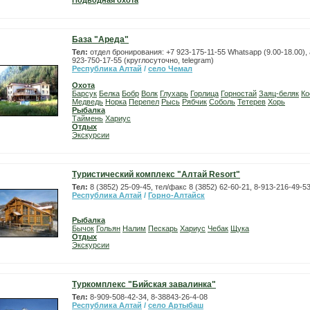
Подводная охота
База "Ареда"
Тел:
отдел бронирования: +7 923-175-11-55 Whatsapp (9.00-18.00),
923-750-17-55 (круглосуточно, telegram)
Республика Алтай
/
село Чемал
Охота
Барсук
Белка
Бобр
Волк
Глухарь
Горлица
Горностай
Заяц-беляк
Ко
Медведь
Норка
Перепел
Рысь
Рябчик
Соболь
Тетерев
Хорь
Рыбалка
Таймень
Хариус
Отдых
Экскурсии
Туристический комплекс "Алтай Resort"
Тел:
8 (3852) 25-09-45, тел/факс 8 (3852) 62-60-21, 8-913-216-49-5
Республика Алтай
/
Горно-Алтайск
Рыбалка
Бычок
Гольян
Налим
Пескарь
Хариус
Чебак
Щука
Отдых
Экскурсии
Туркомплекс "Бийская завалинка"
Тел:
8-909-508-42-34, 8-38843-26-4-08
Республика Алтай
/
село Артыбаш