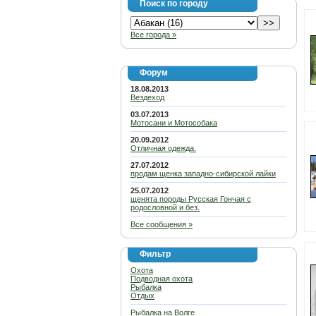
Поиск по городу
Все города »
Форум
18.08.2013
Вездеход
03.07.2013
Мотосани и Мотособака
20.09.2012
Отличная одежда.
27.07.2012
продам щенка западно-сибирской лайки
25.07.2012
щенята породы Русская Гончая с
родословной и без.
Все сообщения »
Фильтр
Охота
Подводная охота
Рыбалка
Отдых
Рыбалка на Волге