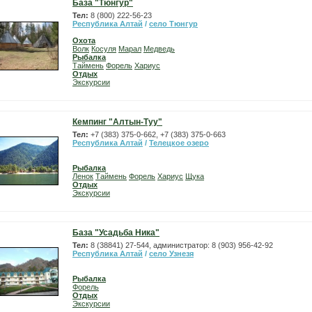
База "Тюнгур"
Тел:
8 (800) 222-56-23
Республика Алтай
/
село Тюнгур
Охота
Волк
Косуля
Марал
Медведь
Рыбалка
Таймень
Форель
Хариус
Отдых
Экскурсии
Кемпинг "Алтын-Туу"
Тел:
+7 (383) 375-0-662, +7 (383) 375-0-663
Республика Алтай
/
Телецкое озеро
Рыбалка
Ленок
Таймень
Форель
Хариус
Щука
Отдых
Экскурсии
База "Усадьба Ника"
Тел:
8 (38841) 27-544, администратор: 8 (903) 956-42-92
Республика Алтай
/
село Узнезя
Рыбалка
Форель
Отдых
Экскурсии