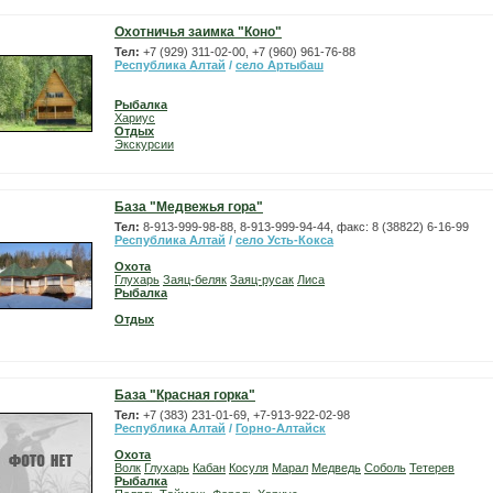
Охотничья заимка "Коно"
Тел:
+7 (929) 311-02-00, +7 (960) 961-76-88
Республика Алтай
/
село Артыбаш
Рыбалка
Хариус
Отдых
Экскурсии
База "Медвежья гора"
Тел:
8-913-999-98-88, 8-913-999-94-44, факс: 8 (38822) 6-16-99
Республика Алтай
/
село Усть-Кокса
Охота
Глухарь
Заяц-беляк
Заяц-русак
Лиса
Рыбалка
Отдых
База "Красная горка"
Тел:
+7 (383) 231-01-69, +7-913-922-02-98
Республика Алтай
/
Горно-Алтайск
Охота
Волк
Глухарь
Кабан
Косуля
Марал
Медведь
Соболь
Тетерев
Рыбалка