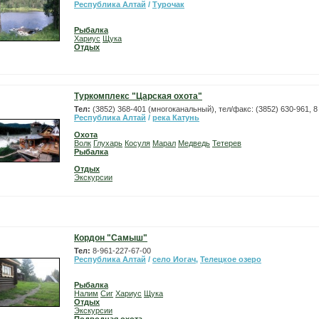
Республика Алтай
/
Турочак
Рыбалка
Хариус
Щука
Отдых
Туркомплекс "Царская охота"
Тел:
(3852) 368-401 (многоканальный), тел/факс: (3852) 630-961, 8
Республика Алтай
/
река Катунь
Охота
Волк
Глухарь
Косуля
Марал
Медведь
Тетерев
Рыбалка
Отдых
Экскурсии
Кордон "Самыш"
Тел:
8-961-227-67-00
Республика Алтай
/
село Иогач
,
Телецкое озеро
Рыбалка
Налим
Сиг
Хариус
Щука
Отдых
Экскурсии