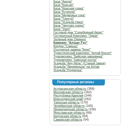
База "Ареда"
База "Корсар"
База "Красная горка"
База "Кучерла"
База "Медвежья гора"
База "Тюнгур"
База "Усадьба Ника"
База "Чертово озеро"
База "Эзен"
Гостевой дом "Серебряный берег"
Гостиничный Комплекс "Эдем"
Зеленый дом Оминых
Кемпинг "Алтын-Туу"
Кордон "Самыш"
Охотничья заимка "Коно"
Туристический комплекс "Алтай Resort"
Туркомплекс "Бийская завалинка"
Туркомплекс "Царская охота"
Усадьба "Ару-Кёль" (Старый замок)
Усадьба "Деревенька" на Алтае
Усадьба "Родничка"
Популярные регионы
Астраханская область
(358)
Московская область
(262)
Республика Карелия
(244)
Краснодарский край
(182)
Тверская область
(170)
Челябинская область
(165)
Ленинградская область
(156)
Ярославская область
(69)
Калужская область
(64)
Самарская область
(54)