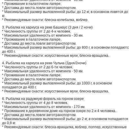
* Проживание в палаточном лагере.
* Доставка до места ловли автотранспортом.
* Максимальный размер выловленной рыбы: до 12 кг, в основном ловятся до
кг.
* Рекомендуемые снасти: блесна-колебалка, воблер.
3. Рыбалка на хариуса на реке Башкаус (3 дня / 2 ночи)
* Численность группы от 2 до 4-х человек.
* Максимальная удаленность от кемпинга - 30 км.
* Проживание в палаточном лагере.
* Доставка до места ловли автотранспортом.
* Максимальный размер выловленной рыбы: до 800 г, в основном попадаютс
до 400 г.
* Рекомендуемые снасти: искусственные мухи, блесна-вращалка.
4. Рыбалка на хариуса на реке Чульча (3дня/2ночи)
* Численность группы от 2 до 6-ти человек.
* Максимальная удаленность от кемпинга - 50 км.
* Проживание в палаточном лагере.
* Доставка до места ловли автотранспортом.
* Максимальный размер выловленной рыбы: до 1000 г, в основном
попадаются до 400 г.
* Рекомендуемые снасти: искусственные мухи, блесна-вращалка.
6. Рыбалка на радужную форель на горном озере
* Численность группы от 4 до 8 человек.
* Максимальная удаленность от кемпинга - 170 км.
* Проживание в деревянном доме на горном озере по 2 и 4 человека.
* Доставка до места ловли автотранспортом.
* Максимальный размер выловленной рыбы: до 2 кг, в основном попадаются
до 0,8 кг.
* Рекомендуемые снасти: блесна-вращалка, воблер, поппер, искусственные