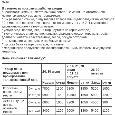
мухи.
В стоимость программ рыбалки входит:
* Транспорт: кемпинг - место рыбной ловли – кемпинг. На автомобилях,
моторных лодках согласно программам.
* 3-х разовое питание, пищу готовят повара или гид-проводник на маршрута
* 2-х местное проживание в палатках на маршрутах или 2, 4-х местное в
деревянном доме на горном озере,
* услуги гида- проводника, на маршрутах и на горном озере,
* туристическое снаряжение: палатки, спальные мешки, корематы, рафт,
драйбеги, жилеты спасательные, весла, посуда походная,
* пользование моторными и гребными лодками,
* русская баня на горном озере, по заявке,
* медицинское обслуживание квалифицированными врачами, в медпункте
кемпинга.
Цены кемпинга "Алтын-Туу"
7, 14, 21, 28
Тариф ЛЕТО
июля
26-30
24, 30 июня
предоплата при
4, 11, 18
августа
бронировании
августа
только за первый день
Неделя
сутки
Неделя
сутки
Заезд
сутки
Взрослый
бунгало
7800
1150
9300
1350
5200
1050
на основном
коттедж
9900
1450
10800
1550
5900
1200
месте
Дети с 6 до 12
бунгало
6800
1000
7200
1050
4500
900
лет на
основном
коттедж
8400
1200
9000
1300
5400
1100
месте