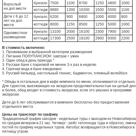
бунгало
7500
1100
8700
1250
4800
1000
Взрослый
на доп.месте
коттедж
8880
1300
10200
1500
5500
1100
Дети с 6 до 12
бунгало
6200
900
6800
1000
4000
800
лет на доп.
коттедж
8000
1150
8500
1250
5000
1000
месте
бунгало
13100
2000
16100
2300
7900
1600
Одноместное
размещение
коттедж
17300
2500
19100
2900
9300
2200
В стоимость включено:
1. Проживание в выбранной категории размещения
2. Питание ПОЛУПАНСИОН: завтрак + ужин
3. Один обед в день приезда *
3. Русская баня с парилкой не менее 3-х раз в неделю
4. Горячая вода в бане ежедневно
5. Русский бильярд, настольный теннис, бадминтон, пляжный волейбол.
* Обеды в остальные дни в кафе кемпинга по меню, оплачиваются отдельно.
Для туристов, выезжающих на экскурсии продолжительностью на целый ден
и более, обед входит в стоимость экскурсии, если это указано в программе
экскурсии.
Дети до 6 лет обслуживаются в кемпинге бесплатно без предоставления
отдельного места
Цены на транспорт по графику
Традиционный график заездов - недельные туры с выездом из Новосибирск
по средам вечером в 21 час. Четверг - рейс теплохода туда и обратно, смена
гостей по графику недельных туров. Автобус возвращается в Новосибирск в
пятницу утром.