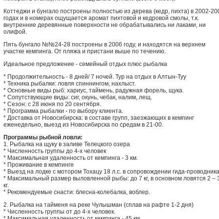
Коттеджи и бунгало построены полностью из дерева (кедр, пихта) в 2002-20
годах и в номерах ощущается аромат пихтовой и кедровой смолы, т.к.
внутренние деревянные поверхности не обрабатывались ни лаками, ни
олифой.
Пять бунгало №№24-28 построены в 2006 году, и находятся на верхнем
участке кемпинга. От пляжа и пристани выше по течению.
Идеальное предложение - семейный отдых плюс рыбалка
* Продолжительность - 8 дней/ 7 ночей. Тур на отдых в Алтын-Туу
* Техника рыбалки: ловля спиннингом, нахлыст.
* Основные виды рыб: хариус, таймень, радужная форель, щука.
* Сопутствующие виды: сиг, окунь, чебак, налим, лещ.
* Сезон: с 28 июня по 20 сентября.
* Программа рыбалки - по выбору клиента.
* Доставка от Новосибирска: в составе групп, заезжающих в кемпинг
еженедельно, выезд из Новосибирска по средам в 21-00.
Программы рыбной ловли:
1. Рыбалка на щуку в заливе Телецкого озера
* Численность группы до 4-х человек
* Максимальная удаленность от кемпинга - 3 км.
* Проживание в кемпинге
* Выезд на лодке с мотором Тохацу 18 л.с. в сопровождении гида-проводник
* Максимальный размер выловленной рыбы: до 7 кг, в основном ловятся 2 – 
кг.
* Рекомендуемые снасти: блесна-колебалка, воблер.
2. Рыбалка на тайменя на реке Чулышман (сплав на рафте 1-2 дня)
* Численность группы от до 4-х человек.
* Максимальная удаленность от кемпинга - 45 км.