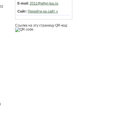
E-mail:
2011@altyn-tuu.ru
03
Сайт:
Перейти на сайт »
Ссылка на эту страницу QR-код:
а
3