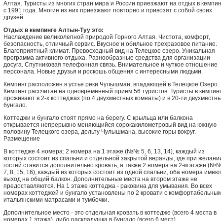
Алтая. Туристы из многих стран мира и России приезжают на отдых в кемпин
с 1991 года. Многие из них приезжают повторно и привозят с собой своих
друзей.
Отдых в кемпинге Алтын-Туу это:
Наслаждение великолепной природой Горного Алтая. Чистота, комфорт,
безопасность, отличный сервис. Вкусное и обильное трехразовое питание.
Благоприятный климат. Превосходный вид на Телецкое озеро. Уникальная
программа активного отдыха. Разнообразные средства для организации
досуга. Спутниковая телефонная связь. Внимательное и чуткое отношение
персонала. Новые друзья и роскошь общения с интересными людьми.
Кемпинг расположен в устье реки Чулышман, впадающей в Телецкое Озеро.
Кемпинг рассчитан на одновременный прием 56 туристов. Туристы в кемпин
проживают в 2-х коттеджах (по 4 двухместных комнаты) и в 20-ти двухместн
бунгало.
Коттеджи и бунгало стоят прямо на берегу. С крыльца или балкона
открывается непрерывно меняющийся сорокакилометровый вид на южную
половину Телецкого озера, дельту Чулышмана, высокие горы вокруг.
Размещение
В коттедже 4 номера: 2 номера на 1 этаже (№№ 5, 6, 13, 14), каждый из
которых состоит из спальни и отдельной закрытой веранды, где при желани
гостей ставится дополнительно кровать, а также 2 номера на 2-м этаже (№
7, 8, 15, 16), каждый из которых состоит из одной спальни, оба номера имею
выход на общий балкон. Дополнительные места на втором этаже не
предоставляются. На 1 этаже коттеджа - раковина для умывания. Во всех
номерах коттеджей и бунгало установлены по 2 кровати с комфортабельны
итальянскими матрасами и тумбочки.
Дополнительное место - это отдельная кровать в коттедже (всего 4 места в
номерах 1 этажа), либо раскладушка в бунгало (всего 6 мест).