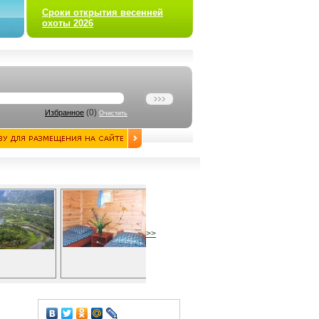
Сроки открытия весенней
охоты 2026
(
0
)
Избранное
Очистить
>>