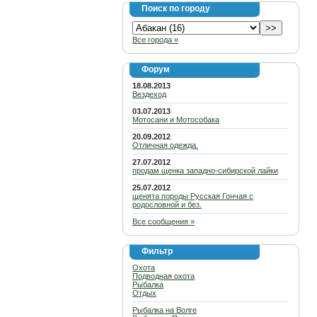
Поиск по городу
Все города »
Форум
18.08.2013
Вездеход
03.07.2013
Мотосани и Мотособака
20.09.2012
Отличная одежда.
27.07.2012
продам щенка западно-сибирской лайки
25.07.2012
щенята породы Русская Гончая с
родословной и без.
Все сообщения »
Фильтр
Охота
Подводная охота
Рыбалка
Отдых
Рыбалка на Волге