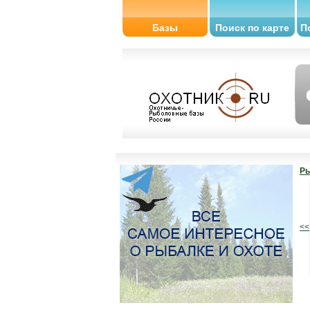
Базы
Поиск по карте
П
Ры
<<