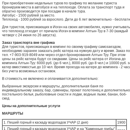
При приобретении недельных туров по графику по желанию туриста
бронируем места в автобусе и на теплоходе. Оплата за транспорт туда и
обратно производится при посадке в начале тура.
Автобус - 1500 рублей за место.
Теплоход - 1000 рублей за взрослого. Дети до 6 лет включительно - бесплатн
Для туристов, приезжающих в Иогач на своих автомобилях, нужно учитывать
что теплоход отходит от причала Иогач в кемпинг Алтын-Туу в 7-30 (каждый
четверг с 24 июня по 26 августа).
Заказ транспорта вне графика
Для туристов, приезжающих в кемпинг по своему графику самозаездом,
необходимо заранее заказать рейс катера на нужную дату и время. Заказ по
тел. +7-903-919-8049 или через отдел бронирования Алтын-Туу. При этом
цены за рейс катера будут со скидками. Цены за рейс катера от Иогача до
кемпинга Алтын-Туу: 6000 руб. (до 6 чел.), 8000 руб. (до 8 чел.) и 10000 руб. з
катер вместимостью до 10 чел. Время проезда на катере до кемпинга - 2 час
без учета возможных остановок.
В стоимость не включено и оплачивается дополнительно:
Выбранные экскурсии и маршруты, дополнительная баня по
индивидуальному заказу, бар, сувениры, прокат полотенец и дополнительно
постельного белья, рыболовные снасти и лодки, водные лыжи, банан, боб-
скед.
Цены на дополнительные услуги
МАРШРУТЫ
1. Пеший горный к каскаду водопадов УЧАР (2 дня)
1900
1. Пеший горный к каскаду водопадов УЧАР и на "Каменные грибы"