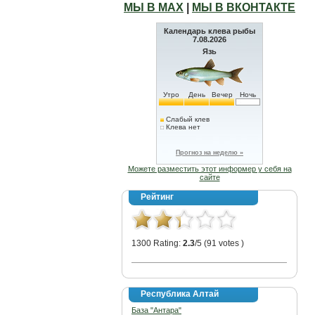
МЫ В МАХ
|
МЫ В ВКОНТАКТЕ
Календарь клева рыбы
7.08.2026
Язь
Утро
День
Вечер
Ночь
Слабый клев
Клева нет
Прогноз на неделю »
Можете разместить этот информер у себя на
сайте
Рейтинг
1300 Rating:
2.3
/5 (91 votes )
Республика Алтай
База "Антара"