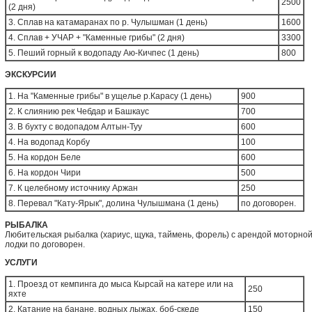
2500
(2 дня)
3. Сплав на катамаранах по р. Чулышман (1 день)
1600
4. Сплав + УЧАР + "Каменные грибы" (2 дня)
3300
5. Пеший горный к водопаду Аю-Кичпес (1 день)
800
ЭКСКУРСИИ
1. На "Каменные грибы" в ущелье р.Карасу (1 день)
900
2. К слиянию рек Чебдар и Башкаус
700
3. В бухту с водопадом Алтын-Туу
600
4. На водопад Корбу
100
5. На кордон Беле
600
6. На кордон Чири
500
7. К целебному источнику Аржан
250
8. Перевал "Кату-Ярык", долина Чулышмана (1 день)
по договорен.
РЫБАЛКА
Любительская рыбалка (хариус, щука, таймень, форель) с арендой моторно
лодки по договорен.
УСЛУГИ
1. Проезд от кемпинга до мыса Кырсай на катере или на
250
яхте
2. Катание на банане, водных лыжах, боб-скеде
150