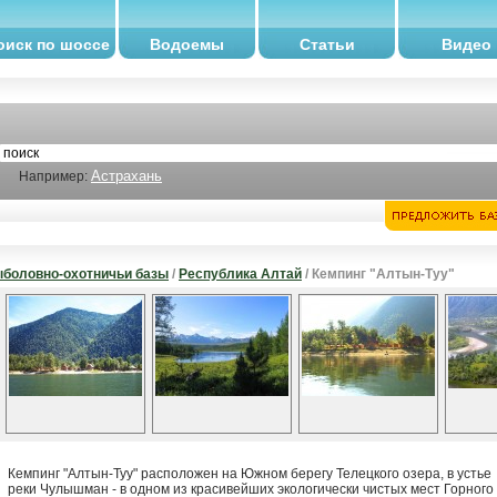
оиск по шоссе
Водоемы
Статьи
Видео
Астрахань
Например:
боловно-охотничьи базы
/
Республика Алтай
/ Кемпинг "Алтын-Туу"
Кемпинг "Алтын-Туу" расположен на Южном берегу Телецкого озера, в устье
реки Чулышман - в одном из красивейших экологически чистых мест Горного