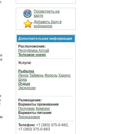
г
Посмотреть на
карте
Добавить базу в
избранное
Дополнительная информация
Расположение:
Республика Алтай
Телецкое озеро
ге
ых
Услуги:
Рыбалка
Ленок
Таймень
Форель
Хариус
Щука
Отдых
Экскурсии
и
№
Размещение:
т
Варианты проживания
Полулюкс
Кемпинг
Варианты питания
ми
Трехразовое
Телефон:
+7 (383) 375-0-662,
+7 (383) 375-0-663