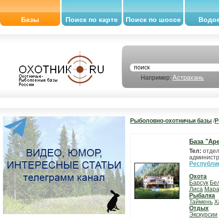
Базы
Поиск по карте
Поиск по шоссе
Водо
Астрахань
Например:
Рыболовно-охотничьи базы
/
Р
База "Ар
Тел:
отдел
администра
Республи
Охота
Барсук
Бе
Лиса
Мар
Рыбалка
Таймень
Х
Отдых
Экскурсии