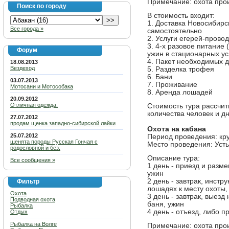
Примечание: охота прои
Поиск по городу
В стоимость входит:
1. Доставка Новосибирс
Все города »
самостоятельно
2. Услуги егерей-прово
3. 4-х разовое питание 
Форум
ужин в стационарных у
4. Пакет необходимых 
18.08.2013
Вездеход
5. Разделка трофея
6. Бани
03.07.2013
7. Проживание
Мотосани и Мотособака
8. Аренда лошадей
20.09.2012
Отличная одежда.
Стоимость тура рассчит
количества человек и д
27.07.2012
продам щенка западно-сибирской лайки
Охота на кабана
25.07.2012
Период проведения: кр
щенята породы Русская Гончая с
Место проведения: Усть
родословной и без.
Описание тура:
Все сообщения »
1 день - приезд и разме
ужин
2 день - завтрак, инстр
Фильтр
лошадях к месту охоты,
Охота
3 день - завтрак, выезд
Подводная охота
баня, ужин
Рыбалка
4 день - отъезд, либо 
Отдых
Рыбалка на Волге
Примечание: охота прои