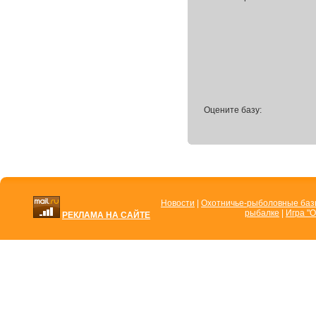
Оцените базу:
Новости
|
Охотничье-рыболовные ба
рыбалке
|
Игра "О
РЕКЛАМА НА САЙТЕ