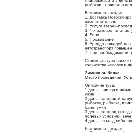
(например, 2 и 3 день 
рыбалки - ночевка в пал
В стоимость входит:
1. Доставка Новосибирс
самостоятельно
2. Услуги егерей-прово
3. 4-х разовое питание 
4. Бани
5. Проживание
6. Аренда лошадей для 
автотранспорт повыше
7. При необходимости 
Стоимость тура рассчит
количества человек и д
Зимняя рыбалка
Место проведения: Усть
Описание тура:
1 день - приезд и разме
ужин
2 день - завтрак, инстр
рыбалку, рыбалка, приг
баня, ужин
3 день - завтрак, выезд
полевых условиях, вече
4 день - отъезд либо п
В стоимость входит: