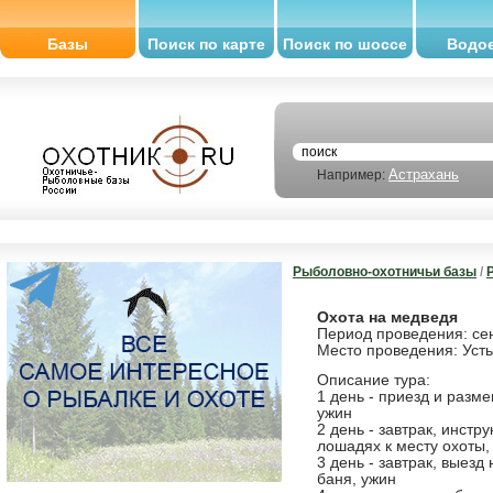
Базы
Поиск по карте
Поиск по шоссе
Водо
Астрахань
Например:
Рыболовно-охотничьи базы
/
Охота на медведя
Период проведения: се
Место проведения: Усть
Описание тура:
1 день - приезд и разме
ужин
2 день - завтрак, инстр
лошадях к месту охоты,
3 день - завтрак, выезд
баня, ужин