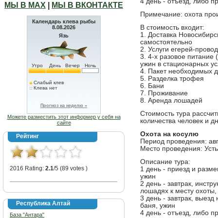
4 день - отъезд, либо 
МЫ В МАХ
|
МЫ В ВКОНТАКТЕ
Примечание: охота прои
Календарь клева рыбы
В стоимость входит:
8.08.2026
1. Доставка Новосибирс
Язь
самостоятельно
2. Услуги егерей-прово
3. 4-х разовое питание 
ужин в стационарных у
Утро
День
Вечер
Ночь
4. Пакет необходимых 
5. Разделка трофея
Слабый клев
6. Бани
Клева нет
7. Проживание
8. Аренда лошадей
Прогноз на неделю »
Стоимость тура рассчит
Можете разместить этот информер у себя на
количества человек и д
сайте
Охота на косулю
Рейтинг
Период проведения: авг
Место проведения: Усть
Описание тура:
2016 Rating:
2.1
/5 (89 votes )
1 день - приезд и разме
ужин
2 день - завтрак, инстр
лошадях к месту охоты,
3 день - завтрак, выезд
Республика Алтай
баня, ужин
4 день - отъезд, либо 
База "Антара"