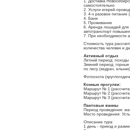
1. Доставка Новосибирс
самостоятельно
2. Услуги егерей-прово
3. 4-х разовое питание 
4. Бани
5. Проживание
6. Аренда лошадей для 
автотранспорт повыше
7. При необходимости 
Стоимость тура рассчит
количества человек и д
Активный отдых
Летний период: походы 
Зимний период: горные 
по лесу (кедрач, ельник
Фотоохота (круглогодич
Конные прогулки:
Маршрут № 1 (рассчитан
Маршрут № 2 (рассчитан
Маршрут № 3 (рассчитан
Пантовые ванны
Период проведения: м
Место проведения: Усть
Описание тура:
1 день - приезд и разм