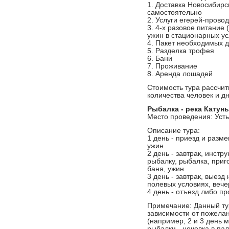
1. Доставка Новосибирс
самостоятельно
2. Услуги егерей-прово
3. 4-х разовое питание 
ужин в стационарных у
4. Пакет необходимых 
5. Разделка трофея
6. Бани
7. Проживание
8. Аренда лошадей
Стоимость тура рассчит
количества человек и д
Рыбалка - река Катунь
Место проведения: Усть
Описание тура:
1 день - приезд и разме
ужин
2 день - завтрак, инстр
рыбалку, рыбалка, приг
баня, ужин
3 день - завтрак, выезд
полевых условиях, вече
4 день - отъезд либо п
Примечание: Данный ту
зависимости от пожелан
(например, 2 и 3 день 
рыбалки - ночевка в пал