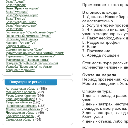
База "Ареда"
Примечание: охота прои
База "Корсар"
База "Красная горка"
База "Кучерла"
В стоимость входит:
База "Медвежья гора"
1. Доставка Новосибирс
База "Тюнгур"
самостоятельно
База "Усадьба Ника"
2. Услуги егерей-прово
База "Чертово озеро"
База "Эзен"
3. 4-х разовое питание 
Гостевой дом "Серебряный берег"
ужин в стационарных у
Гостиничный Комплекс "Эдем"
4. Пакет необходимых 
Зеленый дом Оминых
5. Разделка трофея
Кемпинг "Алтын-Туу"
Кордон "Самыш"
6. Бани
Охотничья заимка "Коно"
7. Проживание
Туристический комплекс "Алтай Resort"
8. Аренда лошадей
Туркомплекс "Бийская завалинка"
Туркомплекс "Царская охота"
Стоимость тура рассчит
Усадьба "Ару-Кёль" (Старый замок)
Усадьба "Деревенька" на Алтае
количества человек и д
Усадьба "Родничка"
Охота на марала
Период проведения: кр
Популярные регионы
Место проведения: Усть
Астраханская область
(358)
Описание тура:
Московская область
(262)
1 день - приезд и разме
Республика Карелия
(244)
Краснодарский край
(182)
ужин
Тверская область
(170)
2 день - завтрак, инстр
Челябинская область
(165)
лошадях к месту охоты,
Ленинградская область
(156)
3 день - завтрак, выезд
Ярославская область
(69)
Калужская область
(64)
баня, ужин
Самарская область
(54)
4 день - отъезд, либо 