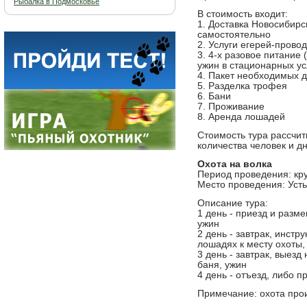
Рыбалка в Подмосковье
В стоимость входит:
1. Доставка Новосибирс
самостоятельно
2. Услуги егерей-прово
3. 4-х разовое питание 
ужин в стационарных у
4. Пакет необходимых 
5. Разделка трофея
6. Бани
7. Проживание
8. Аренда лошадей
Стоимость тура рассчит
количества человек и д
Охота на волка
Период проведения: кр
Место проведения: Усть
Описание тура:
1 день - приезд и разме
ужин
2 день - завтрак, инстр
лошадях к месту охоты,
3 день - завтрак, выезд
баня, ужин
4 день - отъезд, либо 
Примечание: охота прои