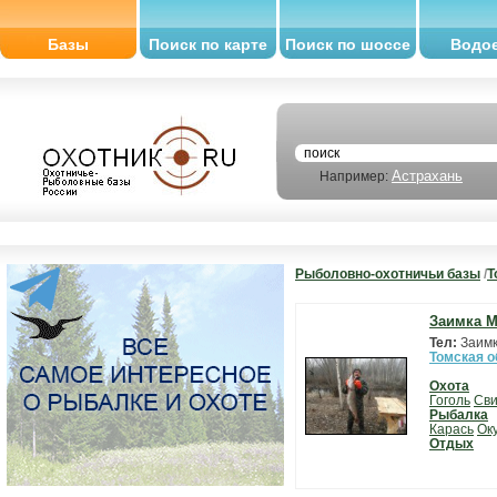
Базы
Поиск по карте
Поиск по шоссе
Водо
Астрахань
Например:
Рыболовно-охотничьи базы
/
Т
Заимка 
Тел:
Заимк
Томская о
Охота
Гоголь
Сви
Рыбалка
Карась
Ок
Отдых