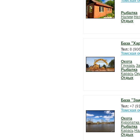
Томская о
Рыбалка
Налим
Не
Отдых
База "Ха
Тел:
8 (90
Томская о
Охота
Глухарь
За
Рыбалка
Карась
Ок
Отдых
База "За
Тел:
+7 (9
Томская о
Охота
Куропатка
Рыбалка
Карась
На
Отдых