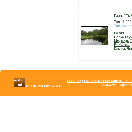
База "Си
Тел:
8-923
Томская о
Охота
Белка
Глу
Медведь
О
Рыбалка
Карась
Ли
Новости
|
Охотничье-рыболовные ба
рыбалке
|
Игра "О
РЕКЛАМА НА САЙТЕ