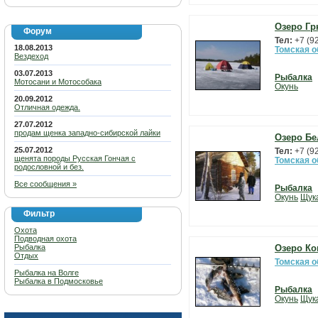
Озеро Гр
Форум
Тел:
+7 (9
18.08.2013
Томская о
Вездеход
03.07.2013
Рыбалка
Мотосани и Мотособака
Окунь
20.09.2012
Отличная одежда.
27.07.2012
продам щенка западно-сибирской лайки
Озеро Бе
25.07.2012
Тел:
+7 (9
щенята породы Русская Гончая с
Томская о
родословной и без.
Все сообщения »
Рыбалка
Окунь
Щук
Фильтр
Охота
Подводная охота
Рыбалка
Озеро Ко
Отдых
Томская о
Рыбалка на Волге
Рыбалка в Подмосковье
Рыбалка
Окунь
Щук