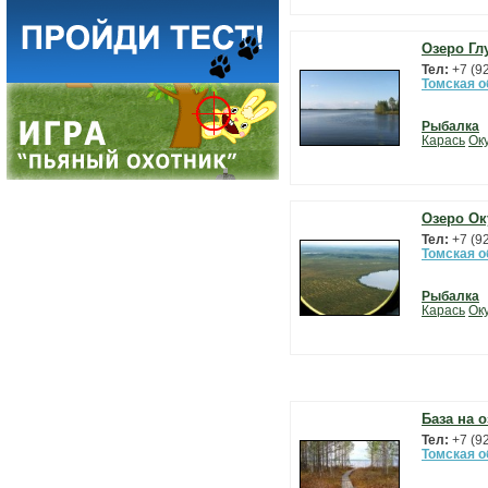
Озеро Гл
Тел:
+7 (9
Томская о
Рыбалка
Карась
Ок
Озеро Ок
Тел:
+7 (9
Томская о
Рыбалка
Карась
Ок
База на 
Тел:
+7 (9
Томская о