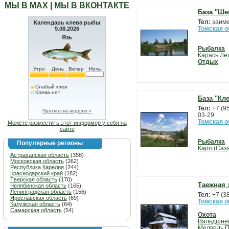
МЫ В МАХ
|
МЫ В ВКОНТАКТЕ
База "Ше
Тел:
заимк
Календарь клева рыбы
Томская о
9.08.2026
Язь
Рыбалка
Карась
Ле
Отдых
Утро
День
Вечер
Ночь
Слабый клев
Клева нет
База "Кл
Тел:
+7 (9
Прогноз на неделю »
03-29
Томская о
Можете разместить этот информер у себя на
сайте
Рыбалка
Популярные регионы
Карп (Саз
Астраханская область
(358)
Московская область
(262)
Республика Карелия
(244)
Краснодарский край
(182)
Тверская область
(170)
Таежная 
Челябинская область
(165)
Ленинградская область
(156)
Тел:
+7 (3
Ярославская область
(69)
Томская о
Калужская область
(64)
Самарская область
(54)
Охота
Вальдшне
Медведь
П