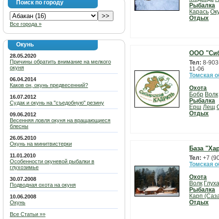
Поиск по городу
Рыбалка
Карась
Ок
Отдых
Все города »
Окунь
ООО "Сиб
28.05.2020
Причины обратить внимание на мелкого
Тел:
8-903
окуня
11-06
Томская о
06.04.2014
Каков он, окунь предвесенний?
Охота
Бобр
Волк
16.07.2012
Рыбалка
Судак и окунь на "съедобную" резину
Ерш
Лещ
Отдых
09.06.2012
Весенняя ловля окуня на вращающиеся
блесны
26.05.2010
Окунь на минитвистерки
База "Ха
11.01.2010
Тел:
+7 (9
Особенности окуневой рыбалки в
Томская о
глухозимье
Охота
30.07.2008
Волк
Глух
Подводная охота на окуня
Рыбалка
Карп (Саз
10.06.2008
Отдых
Окунь
Все Статьи »»