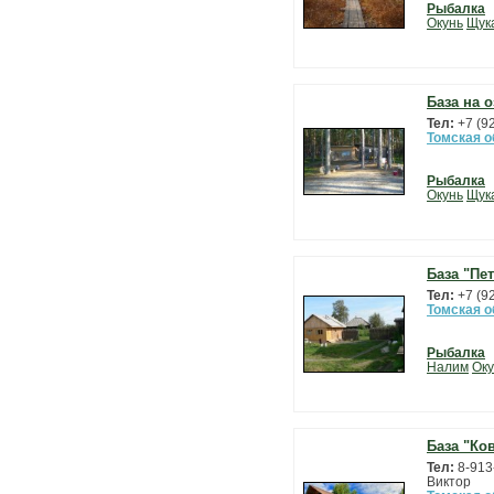
Рыбалка
Окунь
Щук
База на 
Тел:
+7 (9
Томская о
Рыбалка
Окунь
Щук
База "Пе
Тел:
+7 (9
Томская о
Рыбалка
Налим
Оку
База "Ко
Тел:
8-913
Виктор