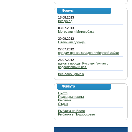
Форум
18.08.2013
Вездеход
03.07.2013
Мотосани и Мотособака
20.09.2012
Отличная одежда.
27.07.2012
продам щенка западно-сибирской лайки
25.07.2012
щенята породы Русская Гончая с
родословной и без.
Все сообщения »
Фильтр
Охота
Подводная охота
Рыбалка
Отдых
Рыбалка на Волге
Рыбалка в Подмосковье