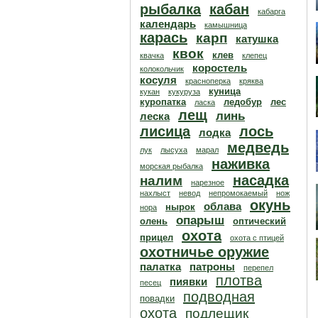
рыбалка
кабан
кабарга
календарь
камышница
карась
карп
катушка
квок
клев
квачка
клепец
коростель
колокольчик
косуля
красноперка
кряква
куница
кукан
кукуруза
куропатка
ледобур
лес
ласка
лещ
линь
леска
лисица
лось
лодка
медведь
лук
лысуха
марал
наживка
морская рыбалка
насадка
налим
нарезное
нахлыст
невод
непромокаемый
нож
окунь
облава
нырок
нора
опарыш
олень
оптический
охота
прицел
охота с птицей
охотничье оружие
палатка
патроны
перепел
плотва
пиявки
песец
подводная
повадки
охота
подлещик