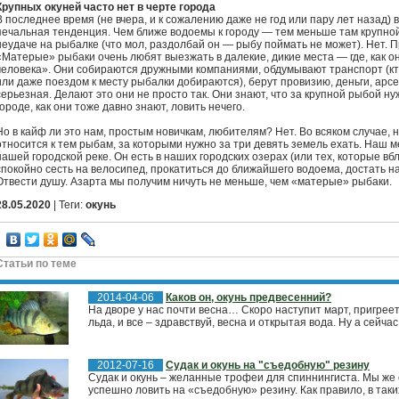
Крупных окуней часто нет в черте города
В последнее время (не вчера, и к сожалению даже не год или пару лет назад)
печальная тенденция. Чем ближе водоемы к городу — тем меньше там крупной
неудаче на рыбалке (что мол, раздолбай он — рыбу поймать не может). Нет. П
«Матерые» рыбаки очень любят выезжать в далекие, дикие места — где, как они
человека». Они собираются дружными компаниями, обдумывают транспорт (кто
или даже поездом к месту рыбалки добираются), берут провизию, деньги, арсе
серьезная. Делают это они не просто так. Они знают, что за крупной рыбой нуж
городе, как они тоже давно знают, ловить нечего.
Но в кайф ли это нам, простым новичкам, любителям? Нет. Во всяком случае, не
относится к тем рыбам, за которыми нужно за три девять земель ехать. Наш м
нашей городской реке. Он есть в наших городских озерах (или тех, которые вбл
спокойно сесть на велосипед, прокатиться до ближайшего водоема, достать на
Отвести душу. Азарта мы получим ничуть не меньше, чем «матерые» рыбаки.
28.05.2020
| Теги:
окунь
Статьи по теме
2014-04-06
Каков он, окунь предвесенний?
На дворе у нас почти весна… Скоро наступит март, пригре
льда, и все – здравствуй, весна и открытая вода. Ну а сейчас,
2012-07-16
Судак и окунь на "съедобную" резину
Судак и окунь – желанные трофеи для спиннингиста. Мы же с
успешно ловить на «съедобную» резину. Как правило, в таких