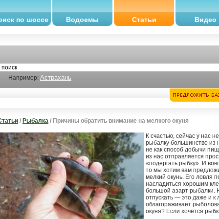
оиск по шоссе
Водоемы
Статьи
Видео
Астрахань
Например:
Статьи
/
Рыбалка
/ Причины обратить внимание на мелкого окуня
К счастью, сейчас у нас не
рыбалку большинство из н
не как способ добычи пи
из нас отправляется прос
«подергать рыбку». И вовс
то мы хотим вам предлож
мелкий окунь. Его ловля 
насладиться хорошим клев
большой азарт рыбалки. Н
отпускать — это даже и к
облагораживает рыболова.
окуня? Если хочется рыбк