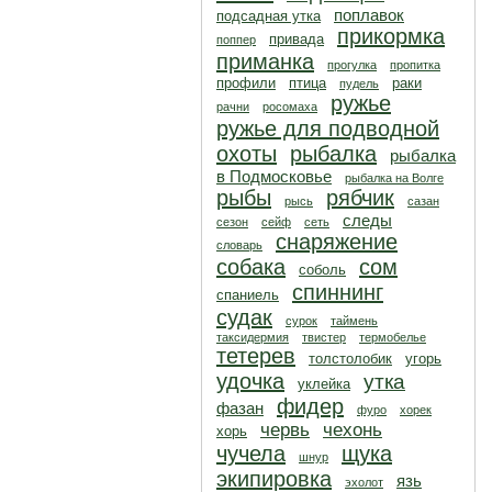
поплавок
подсадная утка
прикормка
привада
поппер
приманка
прогулка
пропитка
профили
птица
раки
пудель
ружье
рачни
росомаха
ружье для подводной
охоты
рыбалка
рыбалка
в Подмосковье
рыбалка на Волге
рыбы
рябчик
рысь
сазан
следы
сезон
сейф
сеть
снаряжение
словарь
собака
сом
соболь
спиннинг
спаниель
судак
сурок
таймень
таксидермия
твистер
термобелье
тетерев
толстолобик
угорь
удочка
утка
уклейка
фидер
фазан
фуро
хорек
червь
чехонь
хорь
чучела
щука
шнур
экипировка
язь
эхолот