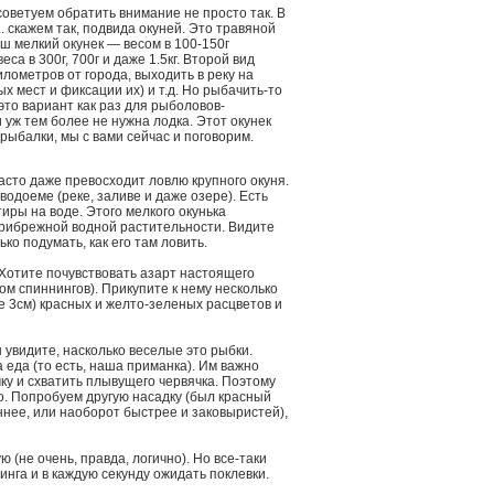
советуем обратить внимание не просто так. В
. скажем так, подвида окуней. Это травяной
ш мелкий окунек — весом в 100-150г
са в 300г, 700г и даже 1.5кг. Второй вид
лометров от города, выходить в реку на
х мест и фиксации их) и т.д. Но рыбачить-то
 это вариант как раз для рыболовов-
 уж тем более не нужна лодка. Этот окунек
 рыбалки, мы с вами сейчас и поговорим.
часто даже превосходит ловлю крупного окуня.
водоеме (реке, заливе и даже озере). Есть
иры на воде. Этого мелкого окунька
прибрежной водной растительности. Видите
ко подумать, как его там ловить.
 Хотите почувствовать азарт настоящего
м спиннингов). Прикупите к нему несколько
е 3см) красных и желто-зеленых расцветов и
 увидите, насколько веселые это рыбки.
 еда (то есть, наша приманка). Им важно
ку и схватить плывущего червячка. Поэтому
о. Попробуем другую насадку (был красный
ннее, или наоборот быстрее и заковыристей),
 (не очень, правда, логично). Но все-таки
инга и в каждую секунду ожидать поклевки.