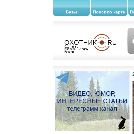
Базы
Поиск по карте
П