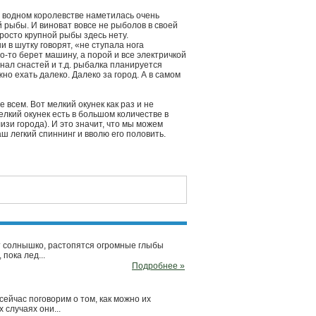
 в водном королевстве наметилась очень
 рыбы. И виноват вовсе не рыболов в своей
росто крупной рыбы здесь нету.
 в шутку говорят, «не ступала нога
-то берет машину, а порой и все электричкой
нал снастей и т.д. рыбалка планируется
но ехать далеко. Далеко за город. А в самом
 всем. Вот мелкий окунек как раз и не
елкий окунек есть в большом количестве в
изи города). И это значит, что мы можем
ш легкий спиннинг и вволю его половить.
ет солнышко, растопятся огромные глыбы
 пока лед...
Подробнее »
ейчас поговорим о том, как можно их
 случаях они...