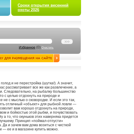
Сроки открытия весенней
охоты 2026
(
0
)
Избранное
Очистить
 голод и не перестройка (шутка!). А значит,
ас рассматривает все же как развлечение, а
щи. Следовательно, на рыбалку большинство
то с целью отдохнуть на природе и
е не с мыслью о сковородке. И если это так,
ить отличный «объект» для рыбной ловли —
позволит вам хорошо отдохнуть на природе,
ом и бойкостью этой рыбки, и почувствовать
у а то, что окуньков этих наверняка придется
 лучшему. Принцип «поймал-отпусти»
 Да и зачем вам дома возиться с чисткой
и — ее и в магазине купить можно.