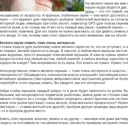
На мелкого окуня мы вам 
наших водах водится два..
окунь
— это тот самый, на
(независимо от возраста). И крупные, глубинные окуни — они могут достигать ве
окуня — это вариант для «матерых» рыбаков: любителей выезжать за сотни ки
моторной лодке, имеющих при себе эхолот, навигатор GPS (для поиска окуневы
хочется всем, а не только им. И вот есть первый вид окуня, травяной окунек —
любителей, новичков. Для его ловли не нужно выезжать за три девять земель и
есть везде. О том, почему нам стоит обратить на него внимание, как на объект
Мелкого окуня ловить тоже очень интересно
В плане азарта (для рыболова) ловля мелкого окуня не то, что не уступает, а 
Во-первых, мелкий окунек есть везде. В смысле, в любом мало-мальски чистом 
даже водоемы, просто кишащие этим мелким окуньком. И нам не нужны ориент
предостаточно под любым кустом, любой корягой, в любых вообще зарослях 
водоросли в воде? Там непременно есть окунь. Его искать не нужно. Нужно толь
Непосредственно ловить мелкого окунька — тоже очень интересно и азартно.
спиннингиста? Обзаведитесь спиннингом класса ультралайт (легчайшим классо
легчайших приманок (твистерков, виброхвостиков, вертушечек длиной не боле
попробуйте этого окунька ловить. Вы увидите, как это интересно!
Найдя стайку окуньков, каждый заброс то и дело будет приносить по рыбке. Вы
Окунькам, как неоднократно подмечали рыболовы, важна даже не столько сама
именно отобрать ее у соседа. Им важно опередить своего братика или сестрич
ловля этих рыбок протекает очень весело. Клев внезапно прекратился? Ничег
твистерок — ставим желтый или другой), пробуем другую проводку (вед медле
а то и пробуем другое место.
Ловить этих окуньков, конечно, можно и на удочку — маховую или даже матчевую
следить за поплавком не так увлекательно, как вести приманку катушкой спинн