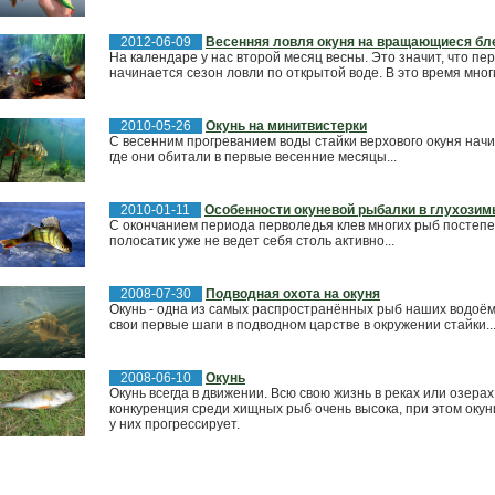
2012-06-09
Весенняя ловля окуня на вращающиеся б
На календаре у нас второй месяц весны. Это значит, что пе
начинается сезон ловли по открытой воде. В это время многи
2010-05-26
Окунь на минитвистерки
С весенним прогреванием воды стайки верхового окуня нач
где они обитали в первые весенние месяцы...
2010-01-11
Особенности окуневой рыбалки в глухозим
С окончанием периода перволедья клев многих рыб постепен
полосатик уже не ведет себя столь активно...
2008-07-30
Подводная охота на окуня
Окунь - одна из самых распространённых рыб наших водоё
свои первые шаги в подводном царстве в окружении стайки..
2008-06-10
Окунь
Окунь всегда в движении. Всю свою жизнь в реках или озерах 
конкуренция среди хищных рыб очень высока, при этом окун
у них прогрессирует.