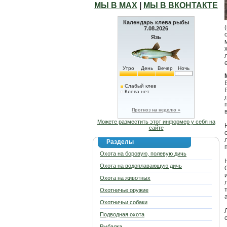
МЫ В МАХ
|
МЫ В ВКОНТАКТЕ
Календарь клева рыбы
7.08.2026
Язь
Утро
День
Вечер
Ночь
Слабый клев
Клева нет
Прогноз на неделю »
Можете разместить этот информер у себя на
сайте
Разделы
Охота на боровую, полевую дичь
Охота на водоплавающую дичь
Охота на животных
Охотничье оружие
Охотничьи собаки
Подводная охота
Рыбалка