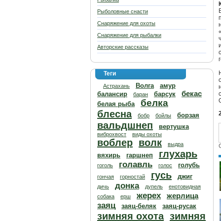
Рыболовные снасти
Снаряжение для охоты
Снаряжение для рыбалки
Авторские рассказы
Теги
Волга
амур
Астрахань
бекас
балансир
барсук
баран
белка
белая рыба
блесна
борзая
бобр
бойлы
вальдшнеп
вертушка
виброхвост
виды охоты
воблер
волк
выдра
глухарь
вяхирь
гаршнеп
голавль
голубь
гоголь
голос
гусь
джиг
гончая
горностай
донка
дичь
дупель
енотовидная
жерех
жерлица
собака
ерш
заяц
заяц-беляк
заяц-русак
зимняя охота
зимняя