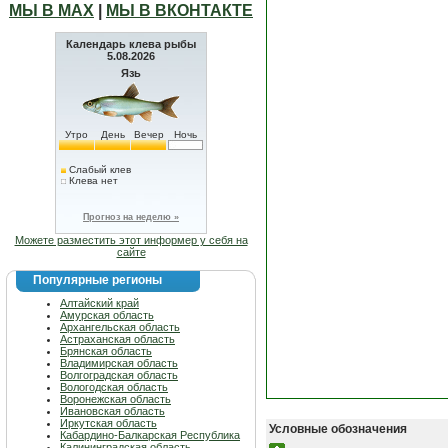
МЫ В МАХ
|
МЫ В ВКОНТАКТЕ
Календарь клева рыбы
5.08.2026
Язь
Утро
День
Вечер
Ночь
Слабый клев
Клева нет
Прогноз на неделю »
Можете разместить этот информер у себя на
сайте
Популярные регионы
Алтайский край
Амурская область
Архангельская область
Астраханская область
Брянская область
Владимирская область
Волгоградская область
Вологодская область
Воронежская область
Ивановская область
Иркутская область
Условные обозначения
Кабардино-Балкарская Республика
Калининградская область