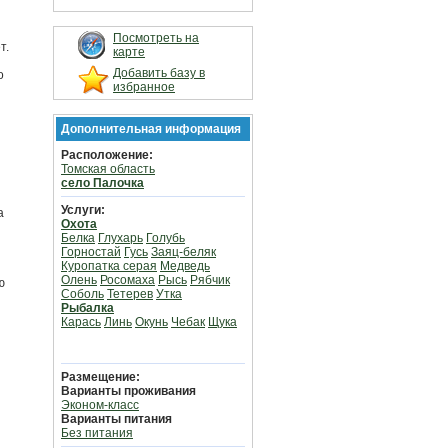
Посмотреть на
т.
карте
Добавить базу в
о
избранное
Дополнительная информация
Расположение:
Томская область
село Палочка
Услуги:
а
Охота
Белка
Глухарь
Голубь
Горностай
Гусь
Заяц-беляк
Куропатка серая
Медведь
Олень
Росомаха
Рысь
Рябчик
ю
Соболь
Тетерев
Утка
Рыбалка
Карась
Линь
Окунь
Чебак
Щука
Размещение:
Варианты проживания
Эконом-класс
Варианты питания
Без питания