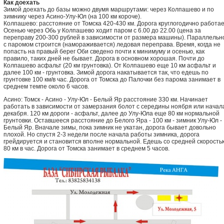
Как доехать
Зимой доехать до базы можно двумя маршрутами: через Колпашево и по
зимнику через Асино-Улу-Юл (на 100 км короче).
Колпашево: расстояние от Томска 420-430 км. Дорога круглогодично работае
Осенью через Обь у Колпашево ходит паром с 6.00 до 22.00 (цена за
переправу 200-300 рублей в зависимости от размера машины). Параллельн
с паромом строится (намораживается) ледовая переправа. Время, когда не
попасть на правый берег Оби сведено почти к минимуму и осенью, как
правило, таких дней не бывает. Дорога в основном хорошая. Почти до
Колпашево асфальт (20 км грунтовка). От Колпашево еще 10 км асфальт и
далее 100 км - грунтовка. Зимой дорога накатывается так, что едешь по
грунтовке 100 км/в час. Дорога от Томска до Палочки без парома занимает в
среднем темпе около 6 часов.
Асино: Томск - Асино - Улу-Юл - Белый Яр расстояние 330 км. Начинает
работать в зависимости от замерзания болот с середины ноября или начал
декабря. 120 км дороги - асфальт, далее до Улу-Юла еще 80 км нормальной
грунтовки. Оставшееся расстояние до Белого Яра - 100 км - зимник Улу-Юл -
Белый Яр. Вначале зимы, пока зимник не укатан, дорога бывает довольно
плохой. Но спустя 2-3 недели после начала работы зимника, дорога
грейдируется и становится вполне нормальной. Едешь со средней скорость
80 км в час. Дорога от Томска занимает в среднем 5 часов.