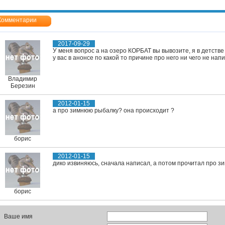
Комментарии
2017-09-29
У меня вопрос а на озеро КОРБАТ вы вывозите, я в детстве 
у вас в анонсе по какой то причине про него ни чего не н
Владимир
Березин
2012-01-15
а про зимнюю рыбалку? она происходит ?
борис
2012-01-15
дико извиняюсь, сначала написал, а потом прочитал про зи
борис
Ваше имя