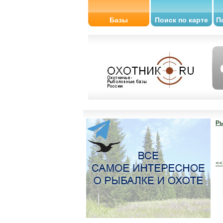
Базы
Поиск по карте
П
Ры
<<