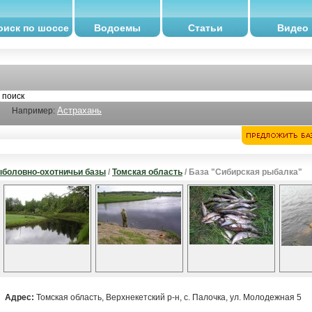
оиск по шоссе
Водоемы
Статьи
Видео
Астрахань
Например:
боловно-охотничьи базы
/
Томская область
/ База "Сибирская рыбалка"
Адрес:
Томская область, Верхнекетский р-н, с. Палочка, ул. Молодежная 5