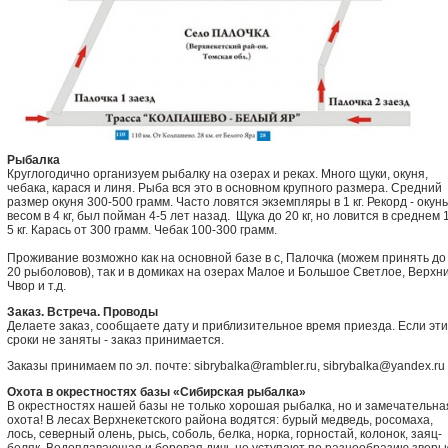
Рыбалка
Круглогодично организуем рыбалку на озерах и реках. Много щуки, окуня,
чебака, карася и линя. Рыба вся это в основном крупного размера. Средний
размер окуня 300-500 грамм. Часто ловятся экземпляры в 1 кг. Рекорд - окунь
весом в 4 кг, был пойман 4-5 лет назад. Щука до 20 кг, но ловится в среднем 
5 кг. Карась от 300 грамм. Чебак 100-300 грамм.
Проживание возможно как на основной базе в с, Палочка (можем принять до
20 рыболовов), так и в домиках на озерах Малое и Большое Светлое, Верхн
Чвор и т.д.
Заказ. Встреча. Проводы
Делаете заказ, сообщаете дату и приблизительное время приезда. Если эти
сроки не заняты - заказ принимается.
Заказы принимаем по эл. почте: sibrybalka@rambler.ru, sibrybalka@yandex.ru
Охота в окрестностях базы «Сибирская рыбалка»
В окрестностях нашей базы не только хорошая рыбалка, но и замечательна
охота! В лесах Верхнекетского района водятся: бурый медведь, росомаха,
лось, северный олень, рысь, соболь, белка, норка, горностай, колонок, заяц-