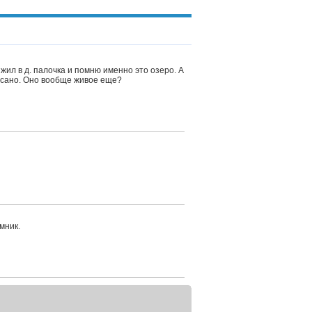
жил в д. палочка и помню именно это озеро. А
аписано. Оно вообще живое еще?
мник.