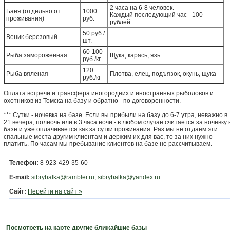
2 часа на 6-8 человек.
Баня (отдельно от
1000
Каждый последующий час - 100
проживания)
руб.
рублей.
50 руб./
Веник березовый
-
шт.
60-100
Рыба замороженная
Щука, карась, язь
руб./кг
120
Рыба вяленая
Плотва, елец, подъязок, окунь, щука
руб./кг
Оплата встречи и трансфера иногородних и иностранных рыболовов и
охотников из Томска на базу и обратно - по договоренности.
*** Сутки - ночевка на базе. Если вы прибыли на базу до 6-7 утра, неважно в
21 вечера, полночь или в 3 часа ночи - в любом случае считается за ночевку 
базе и уже оплачивается как за сутки проживания. Раз мы не отдаем эти
спальные места другим клиентам и держим их для вас, то за них нужно
платить. По часам мы пребывание клиентов на базе не рассчитываем.
Телефон:
8-923-429-35-60
E-mail:
sibrybalka@rambler.ru, sibrybalka@yandex.ru
Сайт:
Перейти на сайт »
Посмотреть на карте другие ближайшие базы