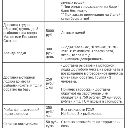
личных вещей.
* При оплате проживания на базе -
баня бесплатно!
** При заказе проживания на 7 дней -
сутки бесплатно!
Доставка (туда и
обратно) группы до 3
5000
рыболовов на озера
Летом и зимой
руб.
Малое или Большое
Светлое
- Лодки "Казанка", "Южанка", "BRIG-
300
350". В комплекте 3 спасжилета,
Аренда лодки
руб./
якорь, весла и т. д.
день
* Выпишем доверенность.
- Доставка рыбаков на моторной
лодке до любого места на реке Кеть и
возвращение в оговоренное время за
Доставка моторной
клиентами обратно. Группа - 3
250
лодкой до места
человека.
руб./
рыбалки (охоты и т.д.) и
1 км
обратно на базу
Пример: заброска (и доставка
обратно) на расстояние 5 км
обойдется в 750 рублей, 20 км - 3000
рублей и т.д. ГСМ входит в стоимость.
350
Рыбалка на моторной
Без стоимости ГСМ!
руб./
лодке с егерем
Не более 3-х рыболовов.
час
50 руб./
Стоянка автомобиля на территории
Стоянка автомобиля
сутки
базы