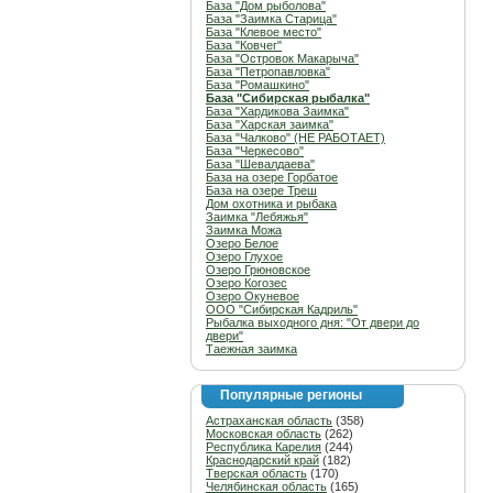
База "Дом рыболова"
База "Заимка Старица"
База "Клевое место"
База "Ковчег"
База "Островок Макарыча"
База "Петропавловка"
База "Ромашкино"
База "Сибирская рыбалка"
База "Хардикова Заимка"
База "Харская заимка"
База "Чалково" (НЕ РАБОТАЕТ)
База "Черкесово"
База "Шевалдаева"
База на озере Горбатое
База на озере Треш
Дом охотника и рыбака
Заимка "Лебяжья"
Заимка Можа
Озеро Белое
Озеро Глухое
Озеро Грюновское
Озеро Когозес
Озеро Окуневое
ООО "Сибирская Кадриль"
Рыбалка выходного дня: "От двери до
двери"
Таежная заимка
Популярные регионы
Астраханская область
(358)
Московская область
(262)
Республика Карелия
(244)
Краснодарский край
(182)
Тверская область
(170)
Челябинская область
(165)