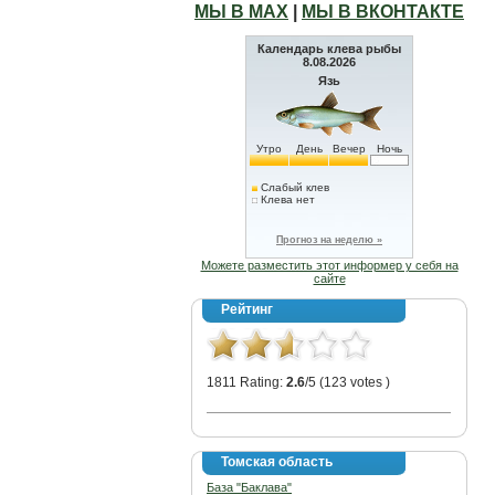
МЫ В МАХ
|
МЫ В ВКОНТАКТЕ
Календарь клева рыбы
8.08.2026
Язь
Утро
День
Вечер
Ночь
Слабый клев
Клева нет
Прогноз на неделю »
Можете разместить этот информер у себя на
сайте
Рейтинг
1811 Rating:
2.6
/5 (123 votes )
Томская область
База "Баклава"