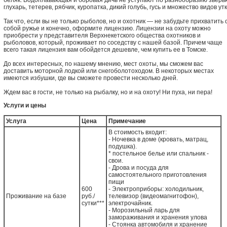
беляк. Водоплавающая и боровая дичь не уступают по разнообразию зверь
глухарь, тетерев, рябчик, куропатка, дикий голубь, гусь и множество видов утк
Так что, если вы не только рыболов, но и охотник — не забудьте прихватить 
собой ружье и конечно, оформите лицензию. Лицензии на охоту можно
приобрести у представителя Верхнекетского общества охотников и
рыболовов, который, проживает по соседству с нашей базой. Причем чаще
всего такая лицензия вам обойдется дешевле, чем купить ее в Томске.
До всех интересных, по нашему мнению, мест охоты, мы сможем вас
доставить моторной лодкой или снегоболотоходом. В некоторых местах
имеются избушки, где вы сможете провести несколько дней.
Ждем вас в гости, не только на рыбалку, но и на охоту! Ни пуха, ни пера!
Услуги и цены
Услуга
Цена
Примечание
В стоимость входит:
- Ночевка в доме (кровать, матрац,
подушка).
* постельное белье или спальник -
свои.
- Дрова и посуда для
самостоятельного приготовления
пищи
600
- Электроприборы: холодильник,
Проживание на базе
руб./
телевизор (видеомагнитофон),
сутки***
электрочайник.
- Морозильный ларь для
замораживания и хранения улова
- Стоянка автомобиля и хранение