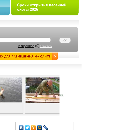
Сроки открытия весенней
охоты 2026
(
0
)
Избранное
Очистить
>>