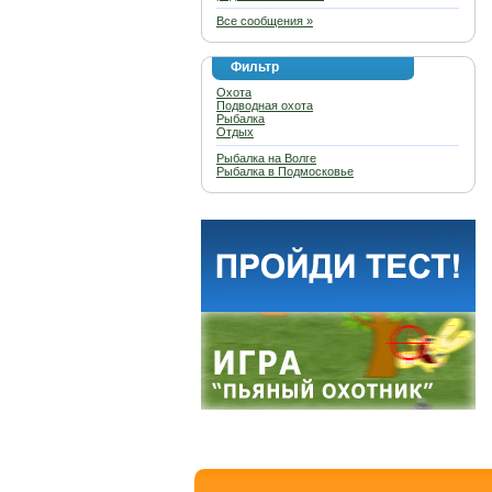
Все сообщения »
Фильтр
Охота
Подводная охота
Рыбалка
Отдых
Рыбалка на Волге
Рыбалка в Подмосковье