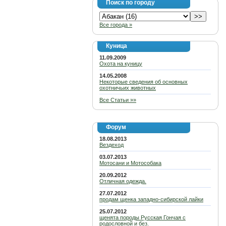
Поиск по городу
Все города »
Куница
11.09.2009
Охота на куницу
14.05.2008
Некоторые сведения об основных
охотничьих животных
Все Статьи »»
Форум
18.08.2013
Вездеход
03.07.2013
Мотосани и Мотособака
20.09.2012
Отличная одежда.
27.07.2012
продам щенка западно-сибирской лайки
25.07.2012
щенята породы Русская Гончая с
родословной и без.