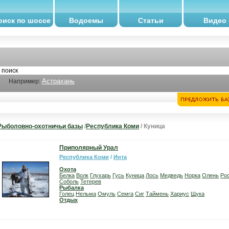
оиск по шоссе
Водоемы
Статьи
Видео
Астрахань
Например:
Рыболовно-охотничьи базы
/
Республика Коми
/ Куница
Приполярный Урал
Республика Коми
/
Инта
Охота
Белка
Волк
Глухарь
Гусь
Куница
Лось
Медведь
Норка
Олень
Ро
Соболь
Тетерев
Рыбалка
Голец
Нельма
Омуль
Семга
Сиг
Таймень
Хариус
Щука
Отдых