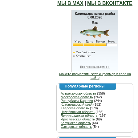
МЫ В МАХ
|
МЫ В ВКОНТАКТЕ
Календарь клева рыбы
8.08.2026
Язь
Утро
День
Вечер
Ночь
Слабый клев
Клева нет
Прогноз на неделю »
Можете разместить этот информер у себя на
сайте
Популярные регионы
Астраханская область
(358)
Московская область
(262)
Республика Карелия
(244)
Краснодарский край
(182)
Тверская область
(170)
Челябинская область
(165)
Ленинградская область
(156)
Ярославская область
(69)
Калужская область
(64)
Самарская область
(54)