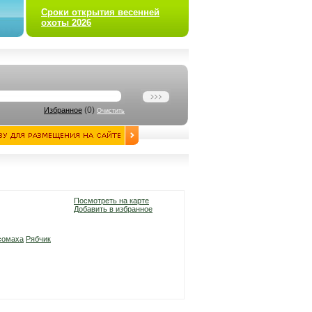
Сроки открытия весенней
охоты 2026
(
0
)
Избранное
Очистить
Посмотреть на карте
Добавить в избранное
сомаха
Рябчик