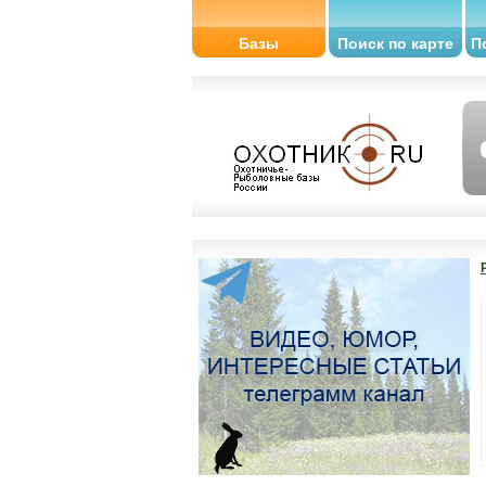
Базы
Поиск по карте
П