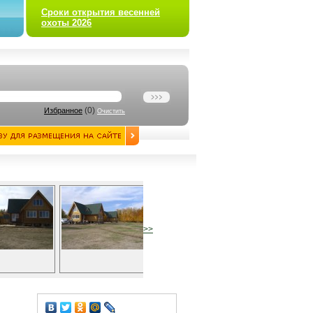
Сроки открытия весенней
охоты 2026
(
0
)
Избранное
Очистить
>>