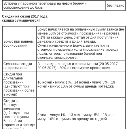
Встреча у паромной переправы на левом берегу и
бесплатно
сопровождение до базы
Скидки на сезон 2017 года
скидки суммируются!
Бонус начисляется на оплаченную сумму аванса (не
менее 50% от стоимости проживания) из расчета
0,1% за каждый день, считая от дня поступления
Бонус при раннем
денежных средств и до дня заезда.
бронировании
Сумма начисленного Бонуса вычитается из
стоимости оказанных услуг (проживание, аренда
лодки, катера, пользование баней) при
окончательном расчете.
Сезонные скидки
В период половодья и сезона мошки (20.05.2017 -
на проживание
20.06.2017) - 20% от стоимости проживания
Скидки при
длительном
проживании
10 ночей - минус 1%....14 ночей - минус 5%....19
(действуют при
ночей - минус 10% от суммы аренды коттеджа
проживании более
9 ночей)
Скидки за
большую
компанию
(действуют при
9 чел. - минус 1%....13 чел. - минус 5%....18 чел -
составе группы
минус 10% от суммы за аренду коттеджей
более 8-ми
взрослых и аренде