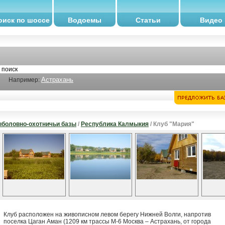
оиск по шоссе
Водоемы
Статьи
Видео
Астрахань
Например:
боловно-охотничьи базы
/
Республика Калмыкия
/ Клуб "Мария"
Клуб расположен на живописном левом берегу Нижней Волги, напротив
поселка Цаган Аман (1209 км трассы М-6 Москва – Астрахань, от города