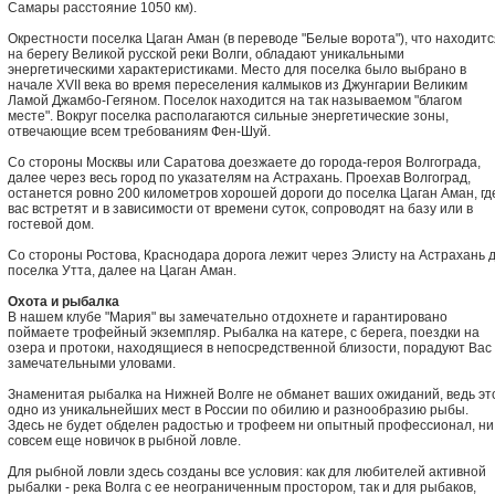
Самары расстояние 1050 км).
Окрестности поселка Цаган Аман (в переводе "Белые ворота"), что находитс
на берегу Великой русской реки Волги, обладают уникальными
энергетическими характеристиками. Место для поселка было выбрано в
начале XVII века во время переселения калмыков из Джунгарии Великим
Ламой Джамбо-Гегяном. Поселок находится на так называемом "благом
месте". Вокруг поселка располагаются сильные энергетические зоны,
отвечающие всем требованиям Фен-Шуй.
Со стороны Москвы или Саратова доезжаете до города-героя Волгограда,
далее через весь город по указателям на Астрахань. Проехав Волгоград,
останется ровно 200 километров хорошей дороги до поселка Цаган Аман, гд
вас встретят и в зависимости от времени суток, сопроводят на базу или в
гостевой дом.
Со стороны Ростова, Краснодара дорога лежит через Элисту на Астрахань 
поселка Утта, далее на Цаган Аман.
Охота и рыбалка
В нашем клубе "Мария" вы замечательно отдохнете и гарантировано
поймаете трофейный экземпляр. Рыбалка на катере, с берега, поездки на
озера и протоки, находящиеся в непосредственной близости, порадуют Вас
замечательными уловами.
Знаменитая рыбалка на Нижней Волге не обманет ваших ожиданий, ведь эт
одно из уникальнейших мест в России по обилию и разнообразию рыбы.
Здесь не будет обделен радостью и трофеем ни опытный профессионал, ни
совсем еще новичок в рыбной ловле.
Для рыбной ловли здесь созданы все условия: как для любителей активной
рыбалки - река Волга с ее неограниченным простором, так и для рыбаков,