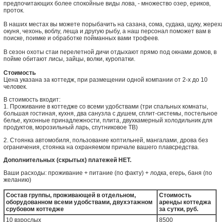
предпочитающих более спокойные виды лова, - множество озер, ериков,
проток.
В наших местах вы можете порыбачить на сазана, сома, судака, щуку, жерех
окуня, чехонь, воблу, леща и другую рыбу, а наш персонал поможет вам в
поиске, поимке и обработке пойманных вами трофеев.
В сезон охоты стаи перелетной дичи отдыхают прямо под окнами домов, в
пойме обитают лисы, зайцы, волки, куропатки.
Стоимость
Цена указана за коттедж, при размещении одной компании от 2-х до 10
человек.
В стоимость входит:
1. Проживание в коттедже со всеми удобствами (три спальных комнаты,
большая гостиная, кухня, два санузла с душем, сплит-системы, постельное
белье, кухонные принадлежности, плита, двухкамерный холодильник для
продуктов, морозильный ларь, спутниковое ТВ)
2. Стоянка автомобиля, пользование коптильней, мангалами, дрова без
ограничения, стоянка на охраняемом причале вашего плавсредства.
Дополнительных (скрытых) платежей НЕТ.
Ваши расходы: проживание + питание (по факту) + лодка, егерь, баня (по
желанию)
Состав группы, проживающей в отдельном,
Стоимость
оборудованном всеми удобствами, двухэтажном
аренды коттеджа
срубовом коттедже
за сутки, руб.
10 взрослых
8500