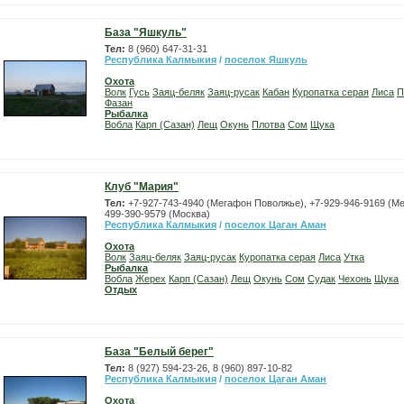
База "Яшкуль"
Тел:
8 (960) 647-31-31
Республика Калмыкия
/
поселок Яшкуль
Охота
Волк
Гусь
Заяц-беляк
Заяц-русак
Кабан
Куропатка серая
Лиса
П
Фазан
Рыбалка
Вобла
Карп (Сазан)
Лещ
Окунь
Плотва
Сом
Щука
Клуб "Мария"
Тел:
+7-927-743-4940 (Мегафон Поволжье), +7-929-946-9169 (Ме
499-390-9579 (Москва)
Республика Калмыкия
/
поселок Цаган Аман
Охота
Волк
Заяц-беляк
Заяц-русак
Куропатка серая
Лиса
Утка
Рыбалка
Вобла
Жерех
Карп (Сазан)
Лещ
Окунь
Сом
Судак
Чехонь
Щука
Отдых
База "Белый берег"
Тел:
8 (927) 594-23-26, 8 (960) 897-10-82
Республика Калмыкия
/
поселок Цаган Аман
Охота