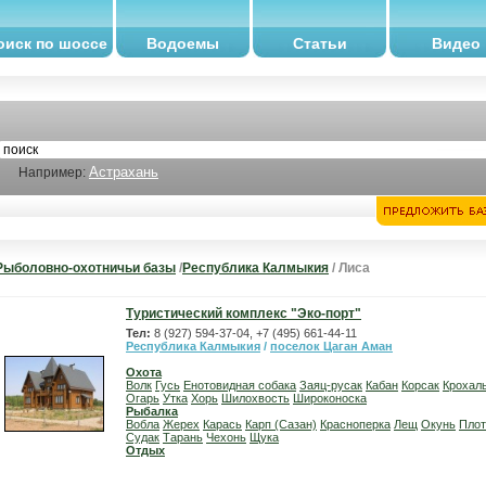
оиск по шоссе
Водоемы
Статьи
Видео
Астрахань
Например:
Рыболовно-охотничьи базы
/
Республика Калмыкия
/ Лиса
Туристический комплекс "Эко-порт"
Тел:
8 (927) 594-37-04, +7 (495) 661-44-11
Республика Калмыкия
/
поселок Цаган Аман
Охота
Волк
Гусь
Енотовидная собака
Заяц-русак
Кабан
Корсак
Крохал
Огарь
Утка
Хорь
Шилохвость
Широконоска
Рыбалка
Вобла
Жерех
Карась
Карп (Сазан)
Красноперка
Лещ
Окунь
Плот
Судак
Тарань
Чехонь
Щука
Отдых