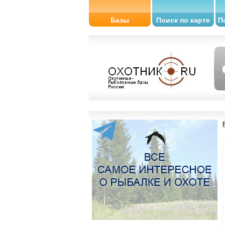
Базы
Поиск по карте
П