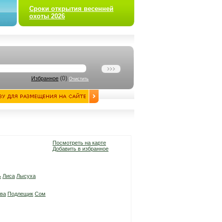
Сроки открытия весенней
охоты 2026
(
0
)
Избранное
Очистить
Посмотреть на карте
Добавить в избранное
ь
Лиса
Лысуха
ва
Подлещик
Сом