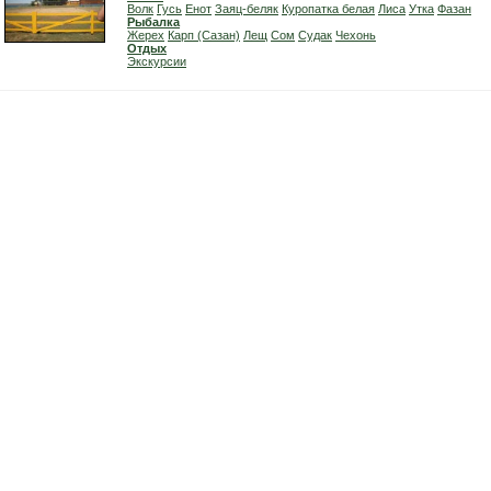
Волк
Гусь
Енот
Заяц-беляк
Куропатка белая
Лиса
Утка
Фазан
Рыбалка
Жерех
Карп (Сазан)
Лещ
Сом
Судак
Чехонь
Отдых
Экскурсии