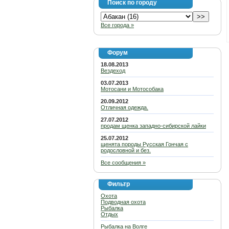
Поиск по городу
Все города »
Форум
18.08.2013
Вездеход
03.07.2013
Мотосани и Мотособака
20.09.2012
Отличная одежда.
27.07.2012
продам щенка западно-сибирской лайки
25.07.2012
щенята породы Русская Гончая с
родословной и без.
Все сообщения »
Фильтр
Охота
Подводная охота
Рыбалка
Отдых
Рыбалка на Волге