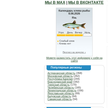
МЫ В МАХ
|
МЫ В ВКОНТАКТЕ
Календарь клева рыбы
8.08.2026
Язь
Утро
День
Вечер
Ночь
Слабый клев
Клева нет
Прогноз на неделю »
Можете разместить этот информер у себя на
сайте
Популярные регионы
Астраханская область
(358)
Московская область
(262)
Республика Карелия
(244)
Краснодарский край
(182)
Тверская область
(170)
Челябинская область
(165)
Ленинградская область
(156)
Ярославская область
(69)
Калужская область
(64)
Самарская область
(54)