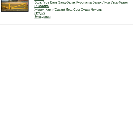
Волк
Гусь
Енот
Заяц-беляк
Куропатка белая
Лиса
Утка
Фазан
Рыбалка
Жерех
Карп (Сазан)
Лещ
Сом
Судак
Чехонь
Отдых
Экскурсии