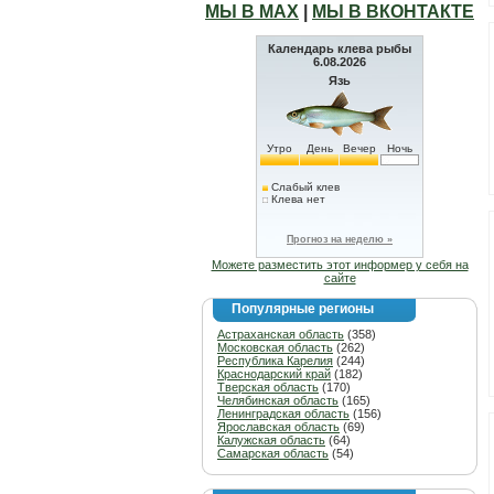
МЫ В МАХ
|
МЫ В ВКОНТАКТЕ
Календарь клева рыбы
6.08.2026
Язь
Утро
День
Вечер
Ночь
Слабый клев
Клева нет
Прогноз на неделю »
Можете разместить этот информер у себя на
сайте
Популярные регионы
Астраханская область
(358)
Московская область
(262)
Республика Карелия
(244)
Краснодарский край
(182)
Тверская область
(170)
Челябинская область
(165)
Ленинградская область
(156)
Ярославская область
(69)
Калужская область
(64)
Самарская область
(54)