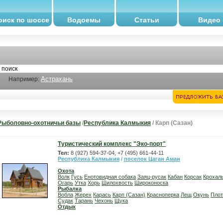
оиск по шоссе
Водоемы
Статьи
Видео
Астрахань
Например:
Рыболовно-охотничьи базы
/
Республика Калмыкия
/ Карп (Сазан)
Туристический комплекс "Эко-порт"
Тел:
8 (927) 594-37-04, +7 (495) 661-44-11
Республика Калмыкия
/
поселок Цаган Аман
Охота
Волк
Гусь
Енотовидная собака
Заяц-русак
Кабан
Корсак
Крохал
Огарь
Утка
Хорь
Шилохвость
Широконоска
Рыбалка
Вобла
Жерех
Карась
Карп (Сазан)
Красноперка
Лещ
Окунь
Плот
Судак
Тарань
Чехонь
Щука
Отдых