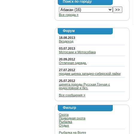
Поиск по городу
Все города »
Форум
18.08.2013
Вездеход
03.07.2013
Мотосани и Мотособака
20.09.2012
Отличная одежда.
27.07.2012
продам щенка западно-сибирской лайки
25.07.2012
щенята породы Русская Гончая с
родословной и без.
Все сообщения »
Фильтр
Охота
Подводная охота
Рыбалка
Отдых
Рыбалка на Волге