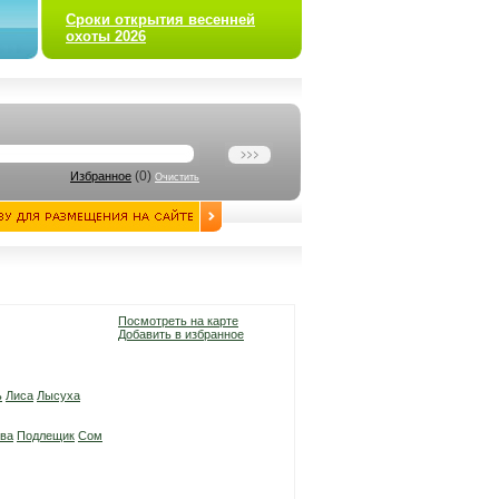
Сроки открытия весенней
охоты 2026
(
0
)
Избранное
Очистить
Посмотреть на карте
Добавить в избранное
ь
Лиса
Лысуха
ва
Подлещик
Сом