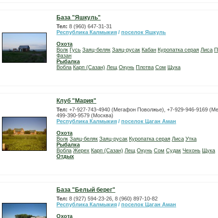
База "Яшкуль"
Тел:
8 (960) 647-31-31
Республика Калмыкия
/
поселок Яшкуль
Охота
Волк
Гусь
Заяц-беляк
Заяц-русак
Кабан
Куропатка серая
Лиса
П
Фазан
Рыбалка
Вобла
Карп (Сазан)
Лещ
Окунь
Плотва
Сом
Щука
Клуб "Мария"
Тел:
+7-927-743-4940 (Мегафон Поволжье), +7-929-946-9169 (Ме
499-390-9579 (Москва)
Республика Калмыкия
/
поселок Цаган Аман
Охота
Волк
Заяц-беляк
Заяц-русак
Куропатка серая
Лиса
Утка
Рыбалка
Вобла
Жерех
Карп (Сазан)
Лещ
Окунь
Сом
Судак
Чехонь
Щука
Отдых
База "Белый берег"
Тел:
8 (927) 594-23-26, 8 (960) 897-10-82
Республика Калмыкия
/
поселок Цаган Аман
Охота