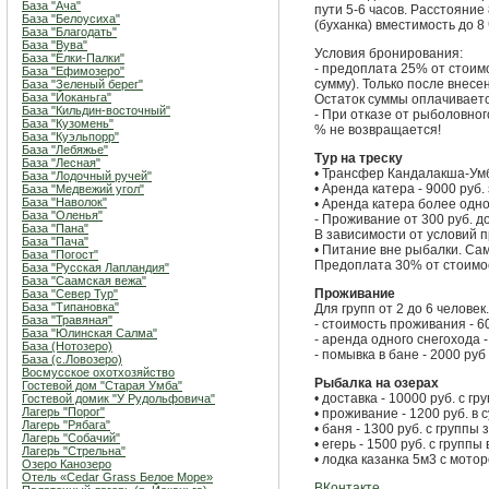
База "Ача"
пути 5-6 часов. Расстояни
База "Белоусиха"
(буханка) вместимость до 8 
База "Благодать"
База "Вува"
Условия бронирования:
База "Ёлки-Палки"
- предоплата 25% от стоимо
База "Ефимозеро"
сумму). Только после внесе
База "Зеленый берег"
База "Йоканьга"
Остаток суммы оплачивает
База "Кильдин-восточный"
- При отказе от рыболовног
База "Кузомень"
% не возвращается!
База "Куэльпорр"
База "Лебяжье"
Тур на треску
База "Лесная"
• Трансфер Кандалакша-Умб
База "Лодочный ручей"
• Аренда катера - 9000 руб. 
База "Медвежий угол"
База "Наволок"
• Аренда катера более одно
База "Оленья"
- Проживание от 300 руб. до
База "Пана"
В зависимости от условий 
База "Пача"
• Питание вне рыбалки. Сам
База "Погост"
Предоплата 30% от стоимос
База "Русская Лапландия"
База "Саамская вежа"
Проживание
База "Север Тур"
База "Типановка"
Для групп от 2 до 6 человек.
База "Травяная"
- стоимость проживания - 60
База "Юлинская Салма"
- аренда одного снегохода -
База (Нотозеро)
- помывка в бане - 2000 руб
База (с.Ловозеро)
Восмусское охотхозяйство
Рыбалка на озерах
Гостевой дом "Старая Умба"
• доставка - 10000 руб. с гр
Гостевой домик "У Рудольфовича"
Лагерь "Порог"
• проживание - 1200 руб. в 
Лагерь "Рябага"
• баня - 1300 руб. с группы
Лагерь "Собачий"
• егерь - 1500 руб. с группы 
Лагерь "Стрельна"
• лодка казанка 5м3 с мотор
Озеро Канозеро
Отель «Cedar Grass Белое Море»
ВКонтакте