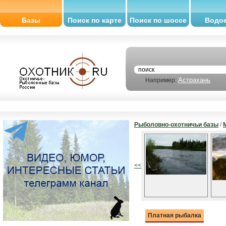
Базы
Поиск по карте
Поиск по шоссе
Водо
Астрахань
Например:
Рыболовно-охотничьи базы
/
<<
Платная рыбалка