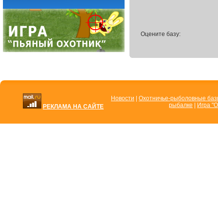
Оцените базу:
Новости
|
Охотничье-рыболовные ба
рыбалке
|
Игра "О
РЕКЛАМА НА САЙТЕ