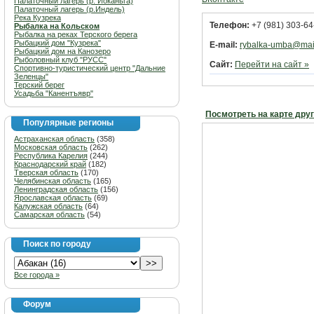
Палаточный лагерь (р. Йоканьга)
Палаточный лагерь (р.Индель)
Река Кузрека
Телефон:
+7 (981) 303-64
Рыбалка на Кольском
Рыбалка на реках Терского берега
Рыбацкий дом "Кузрека"
E-mail:
rybalka-umba@mail
Рыбацкий дом на Канозеро
Рыболовный клуб "РУСС"
Сайт:
Перейти на сайт »
Спортивно-туристический центр "Дальние
Зеленцы"
Терский берег
Усадьба "Канентъявр"
Посмотреть на карте дру
Популярные регионы
Астраханская область
(358)
Московская область
(262)
Республика Карелия
(244)
Краснодарский край
(182)
Тверская область
(170)
Челябинская область
(165)
Ленинградская область
(156)
Ярославская область
(69)
Калужская область
(64)
Самарская область
(54)
Поиск по городу
Все города »
Форум