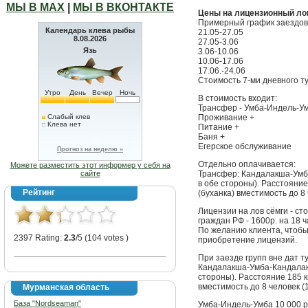
МЫ В МАХ
|
МЫ В ВКОНТАКТЕ
Цены на лицензионный ло
Примерный график заездов 
Календарь клева рыбы
21.05-27.05
8.08.2026
27.05-3.06
Язь
3.06-10.06
10.06-17.06
17.06.-24.06
Стоимость 7-ми дневного ту
Утро
День
Вечер
Ночь
В стоимость входит:
Трансфер - Умба-Индель-У
Слабый клев
Проживание +
Клева нет
Питание +
Баня +
Егерское обслуживание
Прогноз на неделю »
Отдельно оплачивается:
Можете разместить этот информер у себя на
сайте
Трансфер: Кандалакша-Умба
в обе стороны). Расстояни
Рейтинг
(буханка) вместимость до 8 
Лицензии на лов сёмги - ст
граждан РФ - 1600р. на 18 ч
По желанию клиента, чтобы
2397 Rating:
2.3
/5 (104 votes )
приобретение лицензий.
При заезде групп вне дат 
Кандалакша-Умба-Кандалакш
стороны). Расстояние 185 
вместимость до 8 человек (1
Мурманская область
База "Nordseaman"
Умба-Индель-Умба 10 000 ру