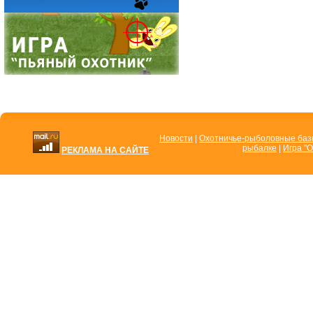
Новости
|
Охотничье-рыболовные ба
рыбалке
|
Игра "О
РЕКЛАМА НА САЙТЕ