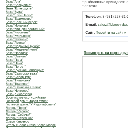
База "Ача"
* рыболовные принадлежн
База "Белоусиха"
* аптечка
База "Благодать"
База "Вува"
База "Ёлки-Палки"
Телефон:
8 (931) 227-31-
База "Ефимозеро"
База "Зеленый берег"
E-mail:
zakaz@blago-ryba.
База "Йоканьга"
База "Кильдин-восточный"
База "Кузомень"
Сайт:
Перейти на сайт »
База "Куэльпорр"
База "Лебяжье"
База "Лесная"
База "Лодочный ручей"
База "Медвежий угол"
Посмотреть на карте дру
База "Наволок"
База "Оленья"
База "Пана"
База "Пача"
База "Погост"
База "Русская Лапландия"
База "Саамская вежа"
База "Север Тур"
База "Типановка"
База "Травяная"
База "Юлинская Салма"
База (Нотозеро)
База (с.Ловозеро)
Восмусское охотхозяйство
Гостевой дом "Старая Умба"
Гостевой домик "У Рудольфовича"
Лагерь "Порог"
Лагерь "Рябага"
Лагерь "Собачий"
Лагерь "Стрельна"
Озеро Канозеро
Отель «Cedar Grass Белое Море»