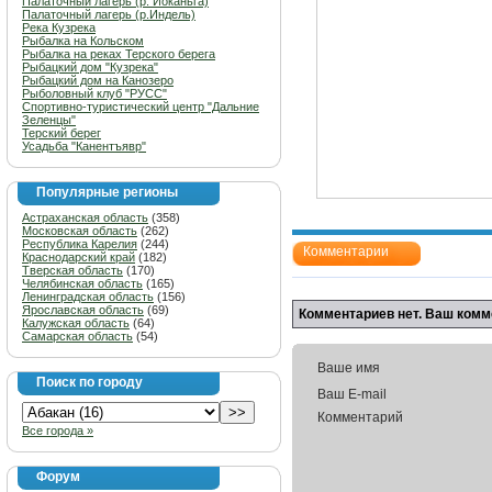
Палаточный лагерь (р. Йоканьга)
Палаточный лагерь (р.Индель)
Река Кузрека
Рыбалка на Кольском
Рыбалка на реках Терского берега
Рыбацкий дом "Кузрека"
Рыбацкий дом на Канозеро
Рыболовный клуб "РУСС"
Спортивно-туристический центр "Дальние
Зеленцы"
Терский берег
Усадьба "Канентъявр"
Популярные регионы
Астраханская область
(358)
Московская область
(262)
Республика Карелия
(244)
Комментарии
Краснодарский край
(182)
Тверская область
(170)
Челябинская область
(165)
Ленинградская область
(156)
Ярославская область
(69)
Комментариев нет. Ваш комм
Калужская область
(64)
Самарская область
(54)
Ваше имя
Поиск по городу
Ваш E-mail
Комментарий
Все города »
Форум