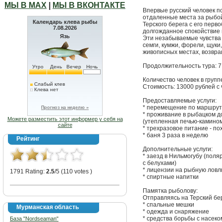
МЫ В МАХ
|
МЫ В ВКОНТАКТЕ
Впервые русский человек по
отдаленные места за рыбой
Календарь клева рыбы
Терского берега с его пер
7.08.2026
долгожданное спокойствие и
Язь
Эти незабываемые чувства
семги, кумжи, форели, щуки,
живописных местах, возвра
Продолжительность тура: 7
Утро
День
Вечер
Ночь
Количество человек в группе
Слабый клев
Стоимость: 13000 рублей с
Клева нет
Предоставляемые услуги:
* перемещение по маршруту
Прогноз на неделю »
* проживание в рыбацком д
Можете разместить этот информер у себя на
(утепленная печью-камином
сайте
* трехразовое питание - по
* баня 3 раза в неделю
Рейтинг
Дополнительные услуги:
* заезд в Нильмогубу (поля
с белухами)
* лицензии на рыбную лов
1791 Rating:
2.5
/5 (110 votes )
* спиртные напитки
Памятка рыболову:
Отправляясь на Терский бе
* спальные мешки
Мурманская область
* одежда и снаряжение
* средства борьбы с насек
База "Nordseaman"