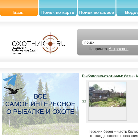
Базы
Поиск по карте
Поиск по шоссе
Водо
Астрахань
Например:
Рыболовно-охотничьи базы
/
<<
Терский берег – часть Коль
от скандинавского названия