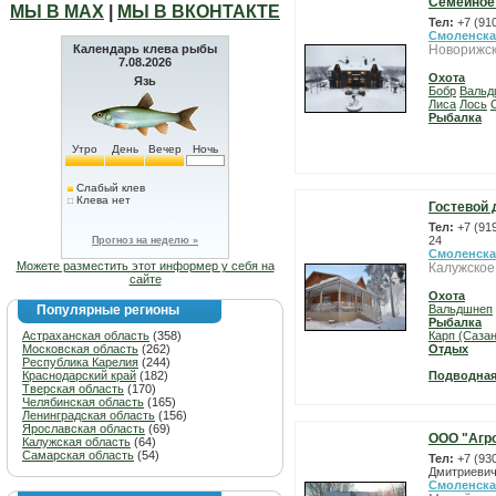
Cемейное 
МЫ В МАХ
|
МЫ В ВКОНТАКТЕ
Тел:
+7 (91
Смоленска
Календарь клева рыбы
Новорижск
7.08.2026
Охота
Язь
Бобр
Вальд
Лиса
Лось
Рыбалка
Утро
День
Вечер
Ночь
Слабый клев
Клева нет
Гостевой 
Тел:
+7 (91
24
Прогноз на неделю »
Смоленска
Можете разместить этот информер у себя на
Калужское
сайте
Охота
Популярные регионы
Вальдшнеп
Рыбалка
Астраханская область
(358)
Карп (Сазан
Московская область
(262)
Отдых
Республика Карелия
(244)
Краснодарский край
(182)
Подводная
Тверская область
(170)
Челябинская область
(165)
Ленинградская область
(156)
Ярославская область
(69)
ООО "Агр
Калужская область
(64)
Самарская область
(54)
Тел:
+7 (93
Дмитриевич
Смоленска