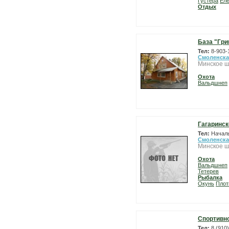
Густера
Ел
Отдых
База "Гри
Тел:
8-903-
Смоленска
Минское ш
Охота
Вальдшнеп
Гагаринск
Тел:
Началь
Смоленска
Минское ш
Охота
Вальдшнеп
Тетерев
Рыбалка
Окунь
Плот
Спортивно
Тел:
8 (910