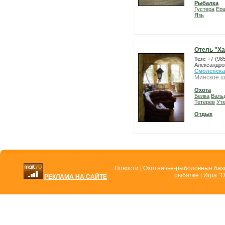
Рыбалка
Густера
Ер
Язь
Отель "Ха
Тел:
+7 (98
Александро
Смоленска
Минское ш
Охота
Белка
Валь
Тетерев
Ут
Отдых
Новости
|
Охотничье-рыболовные ба
рыбалке
|
Игра "О
РЕКЛАМА НА САЙТЕ