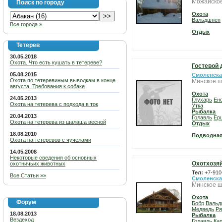
Можайское
Поиск по городу
Охота
Вальдшнеп
Все города »
Отдых
Тетерев
30.05.2018
Охота. Что есть кушать в тетереве?
Гостевой 
05.08.2015
Смоленска
Охота по тетеревиным выводкам в конце
Минское ш
августа. Требования к собаке
Охота
24.05.2013
Глухарь
Ен
Охота на тетерева с подхода в ток
Утка
Рыбалка
20.04.2013
Голавль
Ер
Охота на тетерева из шалаша весной
Отдых
18.08.2010
Подводная
Охота на тетеревов с чучелами
14.05.2008
Некоторые сведения об основных
Охотхозяй
охотничьих животных
Тел:
+7-910
Все Статьи »»
Смоленска
Минское ш
Охота
Форум
Бобр
Вальд
Медведь
Ря
18.08.2013
Рыбалка
Вездеход
Голавль
Кар