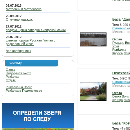
03.07.2013
Мотосани и Мотособака
20.09.2012
База "Дал
Отличная одежда.
Тел:
8-920-
27.07.2012
Смоленска
продам щенка западно-сибирской лайки
Минское ш
25.07.2012
Охота
щенята породы Русская Гончая с
Глухарь
Ен
родословной и без.
Утка
Рыбалка
Все сообщения »
Карась
Лещ
Фильтр
Охота
Охотхозяй
Подводная охота
Рыбалка
Тел:
(495) 
Отдых
Смоленска
Минское ш
Рыбалка на Волге
Рыбалка в Подмосковье
Охота
Белка
Волк
Куница
Лис
База "Кре
Тел:
+7 (48