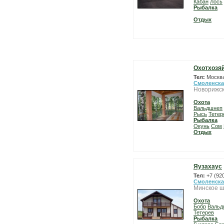
Кабан
Лось
Рыбалка
Отдых
Охотхозяй
Тел:
Москва
Смоленска
Новорижск
Охота
Вальдшнеп
Рысь
Тетер
Рыбалка
Окунь
Сом
Отдых
Яузахаус
Тел:
+7 (92
Смоленска
Минское ш
Охота
Бобр
Вальд
Тетерев
Рыбалка