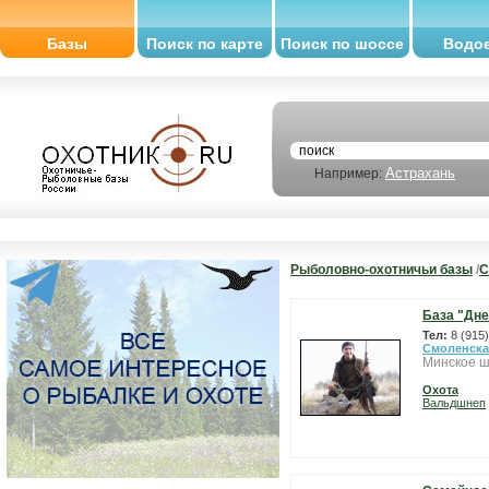
Базы
Поиск по карте
Поиск по шоссе
Водо
Астрахань
Например:
Рыболовно-охотничьи базы
/
С
База "Дне
Тел:
8 (915
Смоленска
Минское ш
Охота
Вальдшнеп