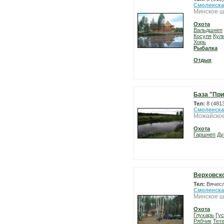
Смоленска
Минское ш
Охота
Вальдшнеп
Косуля
Кул
Хорь
Рыбалка
Отдых
База "Пр
Тел:
8 (481
Смоленска
Можайское
Охота
Гаршнеп
Ду
Верховско
Тел:
Вячесл
Смоленска
Минское ш
Охота
Глухарь
Гу
Рябчик
Тет