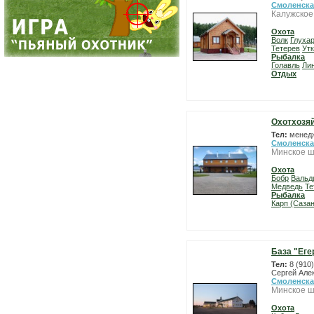
Смоленска
Калужское
Охота
Волк
Глуха
Тетерев
Ут
Рыбалка
Голавль
Ли
Отдых
Охотхозя
Тел:
менедж
Смоленска
Минское ш
Охота
Бобр
Вальд
Медведь
Те
Рыбалка
Карп (Сазан
База "Еге
Тел:
8 (910
Сергей Алек
Смоленска
Минское ш
Охота