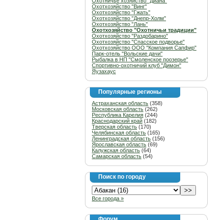
Охотничье хозяйство "Диана"
Охотхозяйство "Винг"
Охотхозяйство "Гжать"
Охотхозяйство "Днепр-Холм"
Охотхозяйство "Лань"
Охотхозяйство "Охотничьи традиции"
Охотхозяйство "Раздобарино"
Охотхозяйство "Спасское подворье"
Охотхозяйство ООО "Компания Сапфир"
Парк-отель "Вольские дачи"
Рыбалка в НП "Смоленское поозерье"
Спортивно-охотничий клуб "Димон"
Яузахаус
Популярные регионы
Астраханская область
(358)
Московская область
(262)
Республика Карелия
(244)
Краснодарский край
(182)
Тверская область
(170)
Челябинская область
(165)
Ленинградская область
(156)
Ярославская область
(69)
Калужская область
(64)
Самарская область
(54)
Поиск по городу
Все города »
Форум