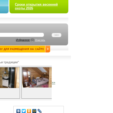
Сроки открытия весенней
охоты 2026
(
0
)
Избранное
Очистить
ьи традиции"
>>