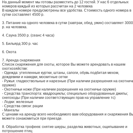
На данный момент мы готовы разместить до 12 гостей. У нас 6 отдельных
номеров каждый из которых рассчитан на 2 человека
В каждом номере предусмотрены все удобства. Стоимость одного номера в
сутки составляет 4500 р.
3. Питание на одного человека в сутки (завтрак, обед, ужин) составляет 3000
р. на человека.
4. Сауна 3500 р. (сеанс 4 часа)
5. Бильярд 300 р. час
6. Охота
7. Аренда снаряжения
Список снаряжения для охоты, которое Вы можете арендовать в нашем
охотхозяйстве:
- Одежда: утепленные куртки, штаны, сапоги, обувь подбитая мехом,
дождевики и накидки, москитные сетки
- Ружья: гладкоствольные и нарезные (При наличии разрешения на охотнич
оружие)
- Охотничьи ножи (При наличии разрешения на охотничье оружие)
- Средства транспорта: квадроциклы; специально оборудованные джипы;
снегоходы (При наличии соответствующих прав на управление тс)
- Лодки: железные
- Средства связи: рации
- Мангалы
С ценами на аренду всего необходимого вам оборудования и снаряжения В
можете ознакомиться при приезде.
8. Обработка трофеев: снятие шкуры, разделка животных, ощипывание и
потрошение птиц