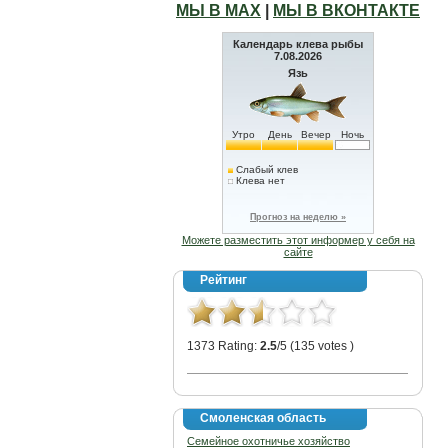
МЫ В МАХ
|
МЫ В ВКОНТАКТЕ
Календарь клева рыбы
7.08.2026
Язь
Утро
День
Вечер
Ночь
Слабый клев
Клева нет
Прогноз на неделю »
Можете разместить этот информер у себя на
сайте
Рейтинг
1373 Rating:
2.5
/5 (135 votes )
Смоленская область
Cемейное охотничье хозяйство