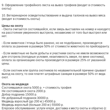
9. Оформление трофейного листа на вывоз трофеев (входит в стоимость
охоты)
10. Ветеринарное освидетельствование и выдача талонов на вывоз мяса
(входит в стоимость охоты)
Цены на охоту
- Охота считается состоявшейся, если зверь выставлен на номер и находит
на расстоянии уверенного выстрела, независимо от того был выстрел или
нет.
- Если животное / птица было ранено, но не подобранно, производится
оплата за ранение в размере 50% от стоимости животного по прейскуранту.
- Если животные не были добыты и участники охоты не имели возможности
для отстрела (погодные условия, неактивность зверя, по вине охотника),
оплата за организацию охоты производится в размере 25% от указанной
цены.
- Если охотник или группа охотников по неуважительной причине срывает
выезд на охоту, то они платят штрафные санкции в размере 50% от вида
охот.
Охота на медведя
Состоявшаяся охота 5000 р. + стоимость трофея
Не состоявшаяся охота 2000 р.
Добор подранка 15000 р.
Не добранный подранок 30000 р.
Медведь взрослый (до 200 кг.) 45000 р.
Медведь взрослый (больше 200 кг.) 55000 р.
Егерское обслуживание: услуги егеря, доставка к месту охоты и обратно (с