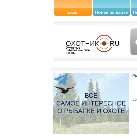
Базы
Поиск по карте
П
Ры
<<