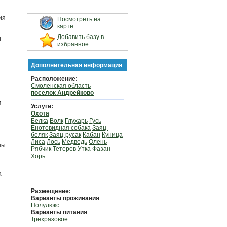
ия
Посмотреть на
карте
Добавить базу в
и
избранное
2
Дополнительная информация
Расположение:
Смоленская область
поселок Андрейково
м
Услуги:
Охота
Белка
Волк
Глухарь
Гусь
Енотовидная собака
Заяц-
беляк
Заяц-русак
Кабан
Куница
Лиса
Лось
Медведь
Олень
ны
Рябчик
Тетерев
Утка
Фазан
Хорь
а
Размещение:
Варианты проживания
Полулюкс
Варианты питания
Трехразовое