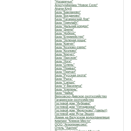
"Назаречье"
Агротурферма "Новое Село"
Апачи Клуб
База "Бакланово"
База "Богданово"
База "Гагаринский Лов"
База "Гринлайт"
База "Дальний кордон"
База "Днепр"
База "Доброе"
База "Егермейстер"
База "Зеленая роща"
База "Ковчег"
База "Козлово озеро"
База "Козлово"
База "Кречет"
База "Лахское"
База "Логи"
База "Олень"
База "Привал"
База "Причал"
База "Русская охота"
База "Рысь"
База "Сапшо"
База "У Василича"
База "Хлепень"
База "Чайка"
Верховско-Дивское охотхозяйство
Гагаринское охотозяйство
Гостевой дом "Дубрава"
Гостевой дом "Пятидворка"
Гостевой дом "Федотково" (закрыт)
Гостевой дом Яуза-Экшен
Домик на Вазузском водохранилище
Кемпинг "Клевое Место"
ООО "Агропромсоюз"
Отель "Хантер"