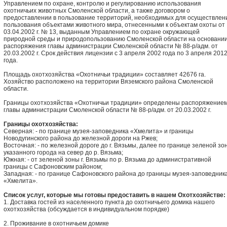
Управлением по охране, контролю и регулированию использования
охотничьих животных Смоленской области, а также договором о
предоставлении в пользование территорий, необходимых для осуществлен
пользования объектами животного мира, отнесенными к объектам охоты от
03.04.2002 г. № 13, выданным Управлением по охране окружающей
природной среды и природопользованию Смоленской области на основани
распоряжения главы администрации Смоленской области № 88-р/адм. от
20.03.2002 г. Срок действия лицензии с 3 апреля 2002 года по 3 апреля 201
года.
Площадь охотхозяйства «Охотничьи традиции» составляет 42676 га.
Хозяйство расположено на территории Вяземского района Смоленской
области.
Границы охотхозяйства «Охотничьи традиции» определены распоряжение
главы администрации Смоленской области № 88-р/адм. от 20.03.2002 г.
Границы охотхозяйства:
Северная: - по границе музея-заповедника «Хмелита» и границы
Новодугинского района до железной дороги на Ржев;
Восточная: - по железной дороге до г. Вязьмы, далее по границе зеленой зо
указанного города на север до р. Вязьма;
Южная: - от зеленой зоны г. Вязьмы по р. Вязьма до административной
границы с Сафоновским районом;
Западная: - по границе Сафоновского района до границы музея-заповедник
«Хмелита».
Список услуг, которые мы готовы предоставить в нашем Охотхозяйстве:
1. Доставка гостей из населенного пункта до охотничьего домика нашего
охотхозяйства (обсуждается в индивидуальном порядке)
2. Проживание в охотничьем домике