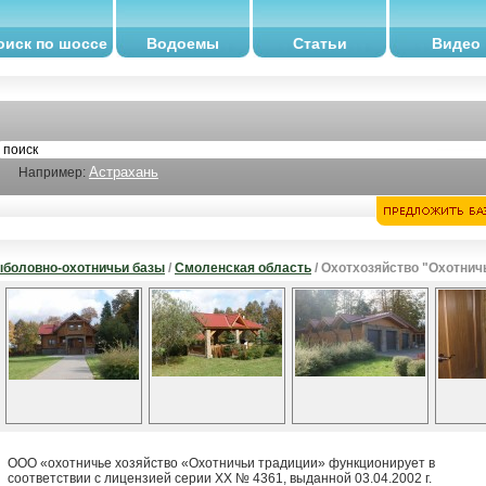
оиск по шоссе
Водоемы
Статьи
Видео
Астрахань
Например:
боловно-охотничьи базы
/
Смоленская область
/ Охотхозяйство "Охотнич
ООО «охотничье хозяйство «Охотничьи традиции» функционирует в
соответствии с лицензией серии XX № 4361, выданной 03.04.2002 г.