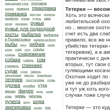
витиеватым хвосто
поплавок
подсадная утка
прикормка
Тетерки — весом
привада
поппер
приманка
Хоть это всяческ
прогулка
пропитка
профили
птица
раки
пудель
любительской охо
ружье
рачни
росомаха
но... многие охот
ружье для подводной
счет есть два сла
охоты
рыбалка
рыбалка
правило, все же н
в Подмосковье
рыбалка на Волге
рыбы
рябчик
убийство тетерки
рысь
сазан
следы
сезон
сейф
сеть
тетеревов), а в а
снаряжение
словарь
практически с дня
собака
сом
соболь
вторых, тут свои 
спиннинг
спаниель
гуляющими косачам
судак
сурок
таймень
Охотник ходит по 
таксидермия
твистер
термобелье
тетерев
толстолобик
угорь
уже не до разбира
удочка
утка
уклейка
и тут уж хоть кого
фидер
фазан
фуро
хорек
случаи тоже случа
червь
чехонь
хорь
чучела
щука
шнур
экипировка
Тетерки — это ку
язь
эхолот