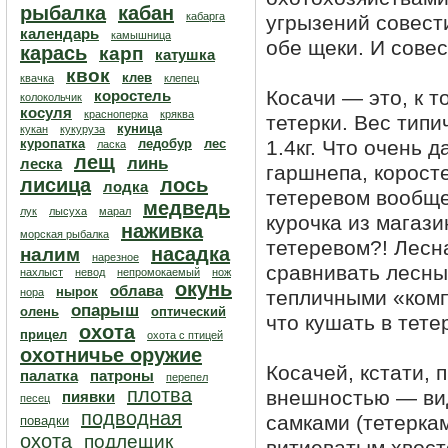
рыбалка
кабан
кабарга
угрызений совест
календарь
камышница
обе щеки. И совес
карась
карп
катушка
квок
клев
квачка
клепец
Косачи — это, к т
коростель
колокольчик
косуля
красноперка
кряква
тетерки. Вес типи
куница
кукан
кукуруза
куропатка
ледобур
лес
1.4кг. Что очень 
ласка
лещ
линь
леска
гаршнепа, коросте
лисица
лось
лодка
тетеревом вообще
медведь
лук
лысуха
марал
курочка из магази
наживка
морская рыбалка
тетеревом?! Лесна
насадка
налим
нарезное
сравнивать лесны
нахлыст
невод
непромокаемый
нож
окунь
облава
нырок
нора
тепличными «комп
опарыш
олень
оптический
что кушать в тете
охота
прицел
охота с птицей
охотничье оружие
Косачей, кстати,
палатка
патроны
перепел
плотва
внешностью — вид
пиявки
песец
подводная
самками (тетеркам
повадки
охота
подлещик