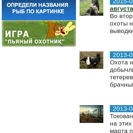
2015-0
август
Во втор
охоты н
выводки
2013-0
Охота н
добычли
тетерев
брачным
2013-0
Токован
на этих
марта п