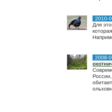
2010-0
Для это
которая
Наприме
2008-0
охотни
Соврем
России,
обитает
ольховн