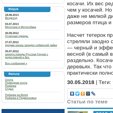
косачи. Их вес ре
чем у косачей. Н
Форум
даже не мелкой д
18.08.2013
Вездеход
размеров птица и
03.07.2013
Мотосани и Мотособака
20.09.2012
Насчет тетерок п
Отличная одежда.
стреляли заодно с
27.07.2012
продам щенка западно-сибирской лайки
— черный и эффек
25.07.2012
весной (в самый в
щенята породы Русская Гончая с
родословной и без.
раздельно. Косачи
Все сообщения »
деревьях. Так что
практически полн
Фильтр
Охота
30.05.2018
| Теги:
Подводная охота
Рыбалка
Отдых
Рыбалка на Волге
Рыбалка в Подмосковье
Статьи по теме