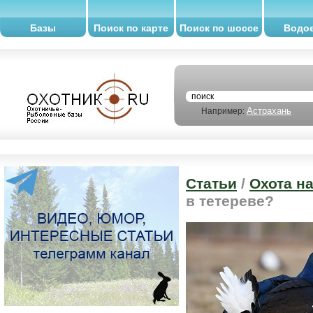
Базы
Поиск по карте
Поиск по шоссе
Водо
Астрахань
Например:
Статьи
/
Охота н
в тетереве?