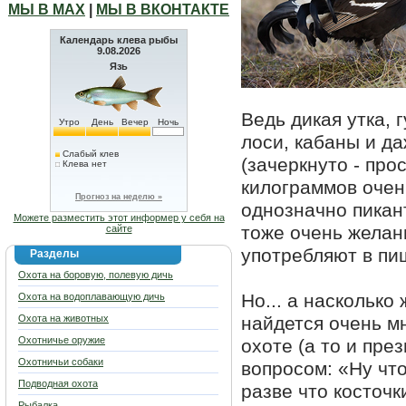
МЫ В МАХ
|
МЫ В ВКОНТАКТЕ
Календарь клева рыбы
9.08.2026
Язь
Ведь дикая утка, г
Утро
День
Вечер
Ночь
лоси, кабаны и д
Слабый клев
(зачеркнуто - про
Клева нет
килограммов очень
Прогноз на неделю »
однозначно пикант
Можете разместить этот информер у себя на
тоже очень желан
сайте
употребляют в пи
Разделы
Охота на боровую, полевую дичь
Но... а насколько
Охота на водоплавающую дичь
Охота на животных
найдется очень м
Охотничье оружие
охоте (а то и пре
Охотничьи собаки
вопросом: «Ну чт
Подводная охота
разве что косточк
Рыбалка