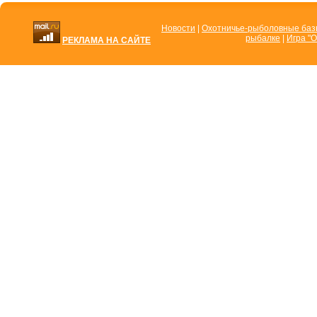
Новости
|
Охотничье-рыболовные ба
рыбалке
|
Игра "О
РЕКЛАМА НА САЙТЕ