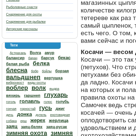
магазинных цыплят
Рыболовные снасти
количестве килогр
Снаряжение для охоты
тетереве как раз 
Снаряжение для рыбалки
самый цыпленок, т
Авторские рассказы
есть чего. О том,
вами сейчас и по
Теги
Косачи — весом д
Волга
амур
Астрахань
бекас
балансир
барсук
Косачи — это так
баран
белка
белая рыба
(петухов). Что ст
блесна
борзая
бобр
бойлы
петухами без оби
вальдшнеп
вертушка
да ладно. Косачи 
виброхвост
виды охоты
воблер
волк
на которых и пола
выдра
глухарь
вяхирь
гаршнеп
правила охоты на
голавль
голубь
гоголь
голос
Самочек ведь стр
гусь
джиг
гончая
горностай
косачей — очень 
донка
дичь
дупель
енотовидная
оплодотворить сам
жерех
жерлица
собака
ерш
заяц
удовольствием и 
заяц-беляк
заяц-русак
зимняя охота
зимняя
охотохозяйствами