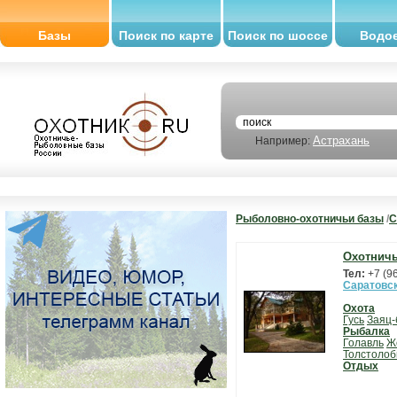
Базы
Поиск по карте
Поиск по шоссе
Водо
Астрахань
Например:
Рыболовно-охотничьи базы
/
С
Охотничь
Тел:
+7 (9
Саратовс
Охота
Гусь
Заяц-
Рыбалка
Голавль
Ж
Толстолоб
Отдых