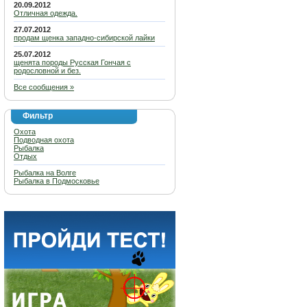
20.09.2012
Отличная одежда.
27.07.2012
продам щенка западно-сибирской лайки
25.07.2012
щенята породы Русская Гончая с
родословной и без.
Все сообщения »
Фильтр
Охота
Подводная охота
Рыбалка
Отдых
Рыбалка на Волге
Рыбалка в Подмосковье