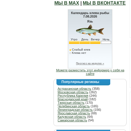
МЫ В МАХ
|
МЫ В ВКОНТАКТЕ
Календарь клева рыбы
7.08.2026
Язь
Утро
День
Вечер
Ночь
Слабый клев
Клева нет
Прогноз на неделю »
Можете разместить этот информер у себя на
сайте
Популярные регионы
Астраханская область
(358)
Московская область
(262)
Республика Карелия
(244)
Краснодарский край
(182)
Тверская область
(170)
Челябинская область
(165)
Ленинградская область
(156)
Ярославская область
(69)
Калужская область
(64)
Самарская область
(54)