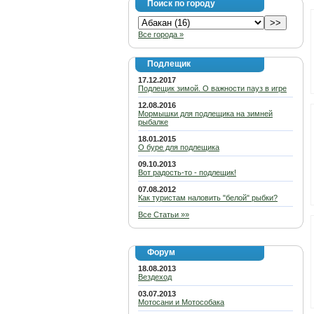
Поиск по городу
Все города »
Подлещик
17.12.2017
Подлещик зимой. О важности пауз в игре
12.08.2016
Мормышки для подлещика на зимней
рыбалке
18.01.2015
О буре для подлещика
09.10.2013
Вот радость-то - подлещик!
07.08.2012
Как туристам наловить "белой" рыбки?
Все Статьи »»
Форум
18.08.2013
Вездеход
03.07.2013
Мотосани и Мотособака