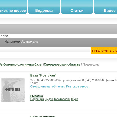
оиск по шоссе
Водоемы
Статьи
Видео
Астрахань
Например:
Рыболовно-охотничьи базы
/
Свердловская область
/ Подлещик
База "Исетская"
Тел:
8-343-258-06-63 (круглосуточно), 8 (343) 258-18-60 (пн-чт 9.
16.00)
Свердловская область
/
Исетское озеро
Рыбалка
Подлещик
Судак
Толстолобик
Щука