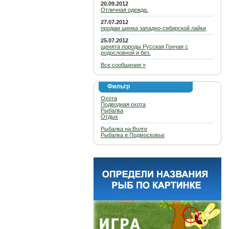
20.09.2012
Отличная одежда.
27.07.2012
продам щенка западно-сибирской лайки
25.07.2012
щенята породы Русская Гончая с
родословной и без.
Все сообщения »
Фильтр
Охота
Подводная охота
Рыбалка
Отдых
Рыбалка на Волге
Рыбалка в Подмосковье