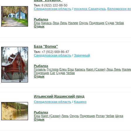
База "Изумруд"
Тел:
8 (922) 222-88-50
Свердловская область
/
поселок Сарапулка
,
Белоярское в
Рыбалка
Ерш
Карась
Лещ
Линь
Налим
Окунь
Подлещик
Судак
Чебак
Отдых
База "Волна"
Тел:
+7 (912) 669-86-47
Свердловская область
/
Заречный
Рыбалка
Голавль
Густера
Елец
Ерш
Карась
Карп (Сазан)
Лещ
Линь
Нали
Подлещик
Сиг
Судак
Чебак
Отдых
Ильинский (Кашинский) пруд
Свердловская область
/
Кашино
Рыбалка
Ерш
Карп (Сазан)
Линь
Окунь
Подлещик
Ротан
Чебак
Щука
Отдых