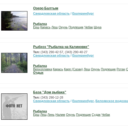
Озеро Балтым
Свердловская область
/
Екатеринбург
Рыбалка
Ерш
Карась
Лещ
Окунь
Подлещик
Чебак
Щука
Рыбхоз "Рыбалка на Калиновке"
Тел:
(343) 290-42-57, (343) 290-40-27
Свердловская область
/
Екатеринбург
Рыбалка
Верхоплавка
Карась
Карп (Сазан)
Лещ
Окунь
Подлещик
Ротан
С
Отдых
База "Дом рыбака"
Тел:
(343) 290-12-28
Свердловская область
/
Екатеринбург
,
Белоярское водохр
Рыбалка
Ерш
Лещ
Линь
Налим
Окунь
Подлещик
Судак
Чебак