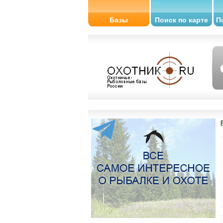
Базы
Поиск по карте
П