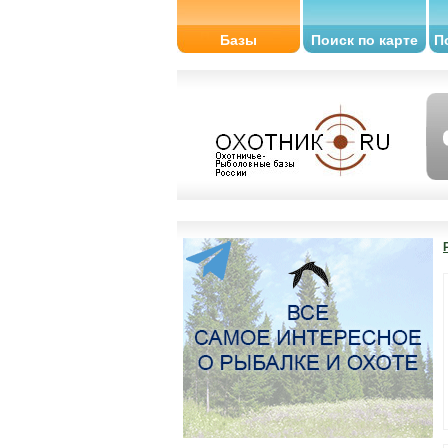
Базы
Поиск по карте
П