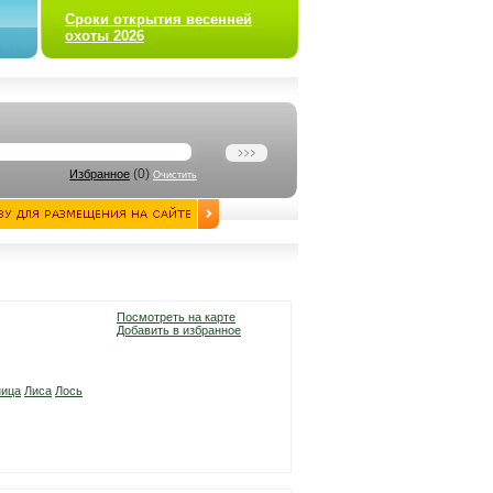
Сроки открытия весенней
охоты 2026
(
0
)
Избранное
Очистить
Посмотреть на карте
Добавить в избранное
ница
Лиса
Лось