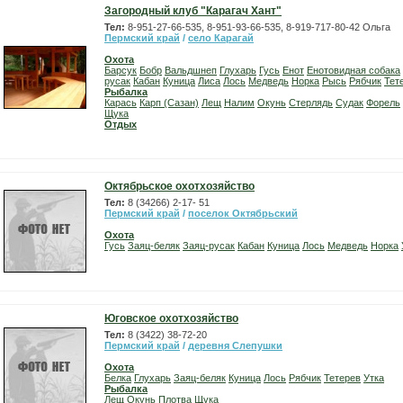
Загородный клуб "Карагач Хант"
Тел:
8-951-27-66-535, 8-951-93-66-535, 8-919-717-80-42 Ольга
Пермский край
/
село Карагай
Охота
Барсук
Бобр
Вальдшнеп
Глухарь
Гусь
Енот
Енотовидная собака
русак
Кабан
Куница
Лиса
Лось
Медведь
Норка
Рысь
Рябчик
Тет
Рыбалка
Карась
Карп (Сазан)
Лещ
Налим
Окунь
Стерлядь
Судак
Форель
Щука
Отдых
Октябрьское охотхозяйство
Тел:
8 (34266) 2-17- 51
Пермский край
/
поселок Октябрьский
Охота
Гусь
Заяц-беляк
Заяц-русак
Кабан
Куница
Лось
Медведь
Норка
Юговское охотхозяйство
Тел:
8 (3422) 38-72-20
Пермский край
/
деревня Слепушки
Охота
Белка
Глухарь
Заяц-беляк
Куница
Лось
Рябчик
Тетерев
Утка
Рыбалка
Лещ
Окунь
Плотва
Щука