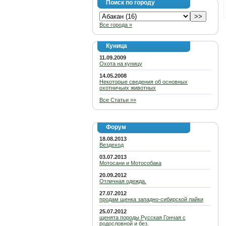
Поиск по городу
Все города »
Куница
11.09.2009
Охота на куницу
14.05.2008
Некоторые сведения об основных
охотничьих животных
Все Статьи »»
Форум
18.08.2013
Вездеход
03.07.2013
Мотосани и Мотособака
20.09.2012
Отличная одежда.
27.07.2012
продам щенка западно-сибирской лайки
25.07.2012
щенята породы Русская Гончая с
родословной и без.