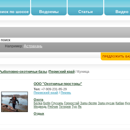
оиск по шоссе
Водоемы
Статьи
Видео
Астрахань
Например:
Рыболовно-охотничьи базы
/
Пермский край
/ Куница
ООО "Охотничьи просторы"
Тел:
+7-909-231-85-29
Пермский край
/
Пермь
Охота
Белка
Бобр
Глухарь
Горностай
Заяц-беляк
Заяц-русак
Кабан
Ку
Медведь
Рябчик
Тетерев
Тур
Як
Отдых