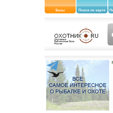
Базы
Поиск по карте
П