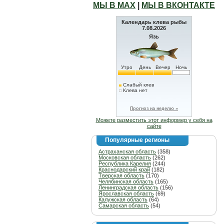
МЫ В МАХ
|
МЫ В ВКОНТАКТЕ
Календарь клева рыбы
7.08.2026
Язь
Утро
День
Вечер
Ночь
Слабый клев
Клева нет
Прогноз на неделю »
Можете разместить этот информер у себя на
сайте
Популярные регионы
Астраханская область
(358)
Московская область
(262)
Республика Карелия
(244)
Краснодарский край
(182)
Тверская область
(170)
Челябинская область
(165)
Ленинградская область
(156)
Ярославская область
(69)
Калужская область
(64)
Самарская область
(54)