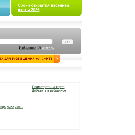
Сроки открытия весенней
охоты 2026
(
0
)
Избранное
Очистить
Посмотреть на карте
Добавить в избранное
ница
Лиса
Лось