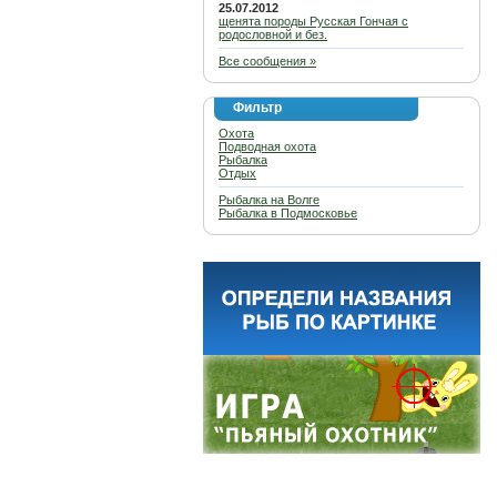
25.07.2012
щенята породы Русская Гончая с
родословной и без.
Все сообщения »
Фильтр
Охота
Подводная охота
Рыбалка
Отдых
Рыбалка на Волге
Рыбалка в Подмосковье