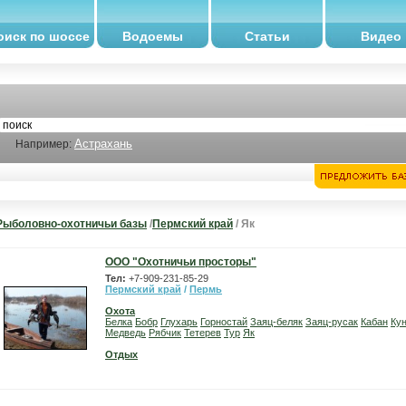
оиск по шоссе
Водоемы
Статьи
Видео
Астрахань
Например:
Рыболовно-охотничьи базы
/
Пермский край
/ Як
ООО "Охотничьи просторы"
Тел:
+7-909-231-85-29
Пермский край
/
Пермь
Охота
Белка
Бобр
Глухарь
Горностай
Заяц-беляк
Заяц-русак
Кабан
Ку
Медведь
Рябчик
Тетерев
Тур
Як
Отдых