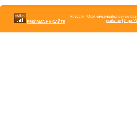
Новости
|
Охотничье-рыболовные ба
рыбалке
|
Игра "О
РЕКЛАМА НА САЙТЕ