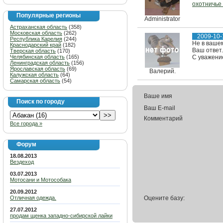
охотничье
Популярные регионы
Administrator
Астраханская область
(358)
Московская область
(262)
2009-10-
Республика Карелия
(244)
Не в ваше
Краснодарский край
(182)
Ваш ответ.
Тверская область
(170)
Челябинская область
(165)
С уважени
Ленинградская область
(156)
Ярославская область
(69)
Валерий.
Калужская область
(64)
Самарская область
(54)
Ваше имя
Поиск по городу
Ваш E-mail
Комментарий
Все города »
Форум
18.08.2013
Вездеход
03.07.2013
Мотосани и Мотособака
20.09.2012
Отличная одежда.
Оцените базу:
27.07.2012
продам щенка западно-сибирской лайки