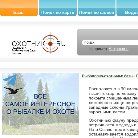
Базы
Поиск по карте
Поиск по шоссе
Водо
Астрахань
Например:
Рыболовно-охотничьи базы
/
Расположено в 30 кило
тысяч гектар по левому
покрыта смешанным лес
лиственных чаще встреч
западные склоны Уральс
заросшими лесом.
Охотничью фауну предст
встречаются медведь и в
На р.Сылве, протекающе
останавливается водоп