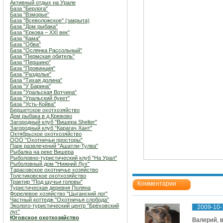
Активный отдых на Урале
База "Берлога"
База "Взморье"
База "Всеволожское" (закрыта)
База "Дом рыбака"
База "Еркова – XXI век"
База "Кама"
База "Обва"
База "Ослянка Рассольный"
База "Пермская обитель"
База "Першино"
База "Провинция"
База "Раздолье"
База "Тихая долина"
База "У Барина"
База "Уральская Вотчина"
База "Уральский букет"
База "Усть-Койва"
Бершетское охотхозяйство
Дом рыбака в д.Крюково
Загородный клуб "Вишера Shelter"
Загородный клуб "Карагач Хант"
Октябрьское охотхозяйство
ООО "Охотничьи просторы"
Парк развлечений "Ашатли-Тулва"
Рыбалка на реке Вишера
Рыболовно-туристический клуб "На Урал"
Рыболовный дом "Нижний Лух"
Тарасовское охотничье хозяйство
Толстиковское охотхозяйство
Трактир "Под щучьи головы"
Комментарии
Туристическая деревня Поляна
Форелевое хозяйство "Цыганский лог"
Частный коттедж "Охотничья слобода"
Эколого-туристический центр "Брёховский
2009-10-
луг"
Юговское охотхозяйство
Валерий, в