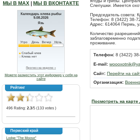
ягоды и грибы. Централ
МЫ В МАХ
|
МЫ В ВКОНТАКТЕ
Слепушки. Имеется охот
Календарь клева рыбы
Председатель совета: 
9.08.2026
Телефон: 8 (3422) 38-72
Язь
Адрес: 614064 Пермь, ул
Количество разрешений 
заблаговременно подать
Утро
День
Вечер
Ночь
проживание.
Слабый клев
Телефон:
8 (3422) 38
Клева нет
E-mail:
woooxotnik@ya
Прогноз на неделю »
Сайт:
Перейти на сай
Можете разместить этот информер у себя на
сайте
Организация:
Военно
Рейтинг
Посмотреть на карте
496 Rating:
2.3
/5 (133 votes )
Пермский край
Lodge "The Moose"