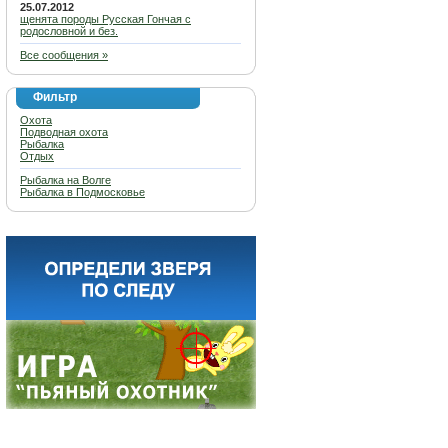
25.07.2012
щенята породы Русская Гончая с
родословной и без.
Все сообщения »
Фильтр
Охота
Подводная охота
Рыбалка
Отдых
Рыбалка на Волге
Рыбалка в Подмосковье