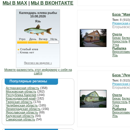
МЫ В МАХ
|
МЫ В ВКОНТАКТЕ
Календарь клева рыбы
База "Мак
10.08.2026
Тел:
8 (910
Язь
Рязанская 
Егорьевск
Охота
Бекас
Белк
Утро
День
Вечер
Ночь
Коростель
Утка
Рыбалка
Слабый клев
Верхоплавк
Клева нет
Язь
Прогноз на неделю »
Можете разместить этот информер у себя на
сайте
База "Лун
Тел:
8 (910
Популярные регионы
Рязанская 
Егорьевск
Астраханская область
(358)
Московская область
(262)
Республика Карелия
(244)
Охота
Краснодарский край
(182)
Бекас
Белк
Тверская область
(170)
Коростель
Челябинская область
(165)
Утка
Ленинградская область
(156)
Рыбалка
Ярославская область
(69)
Верхоплавк
Калужская область
(64)
Язь
Самарская область
(54)