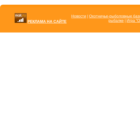
Новости
|
Охотничье-рыболовные ба
рыбалке
|
Игра "О
РЕКЛАМА НА САЙТЕ