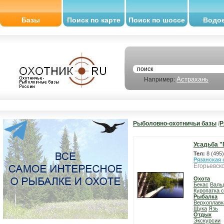
Базы
Поиск по карте
Поиск по шоссе
Водо
Астрахань
Например:
Рыболовно-охотничьи базы
/
Р
Усадьба "
Тел:
8 (495
Рязанская 
Егорьевск
Охота
Бекас
Валь
Куропатка 
Рыбалка
Верхоплавк
Щука
Язь
Отдых
Экскурсии