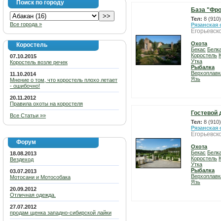
Поиск по городу
База "Фро
Тел:
8 (910
Все города »
Рязанская 
Егорьевск
Охота
Коростель
Бекас
Белк
Коростель
07.10.2015
Утка
Коростель возле речек
Рыбалка
Верхоплавк
11.10.2014
Язь
Мнение о том, что коростель плохо летает
- ошибочно!
20.11.2012
Правила охоты на коростеля
Гостевой 
Все Статьи »»
Тел:
8 (910
Рязанская 
Егорьевск
Форум
Охота
Бекас
Белк
18.08.2013
Коростель
Вездеход
Утка
Рыбалка
03.07.2013
Верхоплавк
Мотосани и Мотособака
Язь
20.09.2012
Отличная одежда.
27.07.2012
продам щенка западно-сибирской лайки