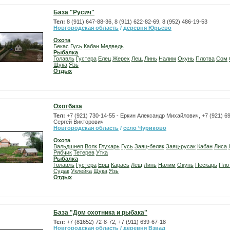
База "Русич"
Тел:
8 (911) 647-88-36, 8 (911) 622-82-69, 8 (952) 486-19-53
Новгородская область
/
деревня Юрьево
Охота
Бекас
Гусь
Кабан
Медведь
Рыбалка
Голавль
Густера
Елец
Жерех
Лещ
Линь
Налим
Окунь
Плотва
Сом
Щука
Язь
Отдых
Охотбаза
Тел:
+7 (921) 730-14-55 - Еркин Александр Михайлович, +7 (921) 6
Сергей Викторович
Новгородская область
/
село Чуриково
Охота
Вальдшнеп
Волк
Глухарь
Гусь
Заяц-беляк
Заяц-русак
Кабан
Лиса
Рябчик
Тетерев
Утка
Рыбалка
Голавль
Густера
Ерш
Карась
Лещ
Линь
Налим
Окунь
Пескарь
Пло
Судак
Уклейка
Щука
Язь
Отдых
База "Дом охотника и рыбака"
Тел:
+7 (81652) 72-8-72, +7 (911) 639-67-18
Новгородская область
/
деревня Взвад