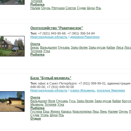
Тетерев
Рыбалка
Налим
Окунь
Ряпушка
Снеток
Судак
Щука
Язь
Охотхозяйство "Ракитинское"
Тел:
+7 (921) 943-90-68, +7 (901) 306-54-84
Новгородская область
/
деревня Ракитино
Охота
Бекас
Вальдшнеп
Глухарь
Заяц-беляк
Заяц-русак
Кабан
Лиса
Лос
Тетерев
Утка
Рыбалка
База "Бурый медведь"
Тел:
офис в Санкт-Петербурге: +7 (911) 099-99-01, администрация 
648-00-00, +7 (911) 649-00-00
Новгородская область
/
озеро Ильмень
,
поселок Хмелево
Охота
Вальдшнеп
Волк
Глухарь
Гусь
Заяц-беляк
Заяц-русак
Кабан
Косул
Медведь
Тетерев
Утка
Рыбалка
Густера
Ерш
Жерех
Карась
Красноперка
Лещ
Линь
Налим
Окунь
П
Судак
Угорь
Щука
Язь
Отдых