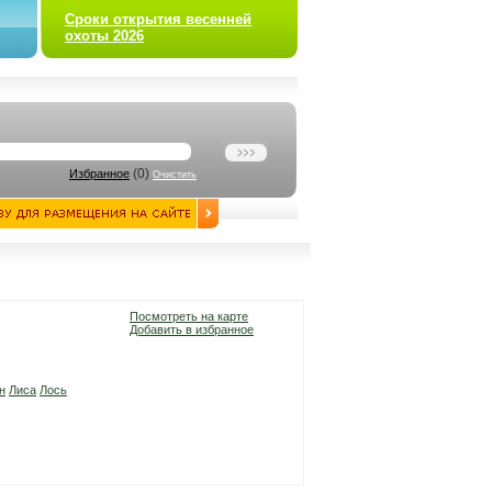
Сроки открытия весенней
охоты 2026
(
0
)
Избранное
Очистить
Посмотреть на карте
Добавить в избранное
н
Лиса
Лось