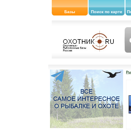
Базы
Поиск по карте
П
Ры