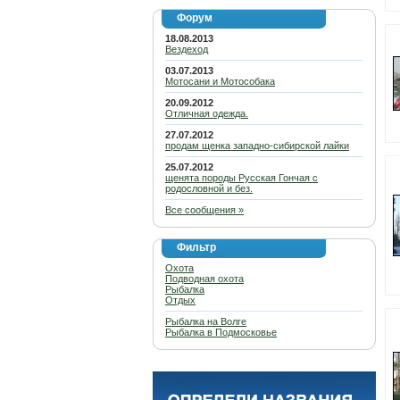
Форум
18.08.2013
Вездеход
03.07.2013
Мотосани и Мотособака
20.09.2012
Отличная одежда.
27.07.2012
продам щенка западно-сибирской лайки
25.07.2012
щенята породы Русская Гончая с
родословной и без.
Все сообщения »
Фильтр
Охота
Подводная охота
Рыбалка
Отдых
Рыбалка на Волге
Рыбалка в Подмосковье