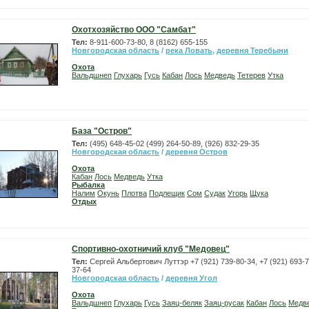
Охотхозяйство ООО "Самбат"
Тел:
8-911-600-73-80, 8 (8162) 655-155
Новгородская область
/
река Ловать
,
деревня Теребыни
Охота
Вальдшнеп
Глухарь
Гусь
Кабан
Лось
Медведь
Тетерев
Утка
База "Остров"
Тел:
(495) 648-45-02 (499) 264-50-89, (926) 832-29-35
Новгородская область
/
деревня Остров
Охота
Кабан
Лось
Медведь
Утка
Рыбалка
Налим
Окунь
Плотва
Подлещик
Сом
Судак
Угорь
Щука
Отдых
Спортивно-охотничий клуб "Медовец"
Тел:
Сергей Альбертович Луттэр +7 (921) 739-80-34, +7 (921) 693-7
37-64
Новгородская область
/
деревня Угол
Охота
Вальдшнеп
Глухарь
Гусь
Заяц-беляк
Заяц-русак
Кабан
Лось
Медв