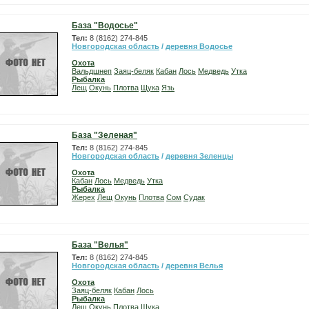
База "Водосье"
Тел:
8 (8162) 274-845
Новгородская область
/
деревня Водосье
Охота
Вальдшнеп
Заяц-беляк
Кабан
Лось
Медведь
Утка
Рыбалка
Лещ
Окунь
Плотва
Щука
Язь
База "Зеленая"
Тел:
8 (8162) 274-845
Новгородская область
/
деревня Зеленцы
Охота
Кабан
Лось
Медведь
Утка
Рыбалка
Жерех
Лещ
Окунь
Плотва
Сом
Судак
База "Велья"
Тел:
8 (8162) 274-845
Новгородская область
/
деревня Велья
Охота
Заяц-беляк
Кабан
Лось
Рыбалка
Лещ
Окунь
Плотва
Щука