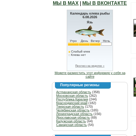
МЫ В МАХ
|
МЫ В ВКОНТАКТЕ
Календарь клева рыбы
6.08.2026
Язь
Утро
День
Вечер
Ночь
Слабый клев
Клева нет
Прогноз на неделю »
Можете разместить этот информер у себя на
сайте
Популярные регионы
Астраханская область
(358)
Московская область
(262)
Республика Карелия
(244)
Краснодарский край
(182)
Тверская область
(170)
Челябинская область
(165)
Ленинградская область
(156)
Ярославская область
(69)
Калужская область
(64)
Самарская область
(54)