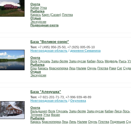
Охота
Кабан
Утка
Рыбалка
Карась
Карп (Сазан)
Плотва
Отдых
Экскурсии
Подводная охота
База "Великое озеро"
Тел:
+7 (495) 956-25-50, +7 (925) 005-05-10
Новгородская область
/
деревня Симаниха
Охота
Волк
Глухарь
Заяц-беляк
Заяц-русак
Кабан
Лось
Медведь
Рысь
Ут
Рыбалка
Ерш
Карась
Красноперка
Лещ
Налим
Окунь
Плотва
Раки
Сиг
Суда
Отдых
Экскурсии
База "Аленушка"
Тел:
+7-921-201-71-73, +7-996-939-48-89
Новгородская область
/
Окуловка
Охота
Вальдшнеп
Волк
Глухарь
Заяц-беляк
Заяц-русак
Кабан
Лиса
Лось
Тетерев
Утка
Фазан
Рыбалка
Карась
Красноперка
Лещ
Линь
Налим
Окунь
Плотва
Подлещик
Су