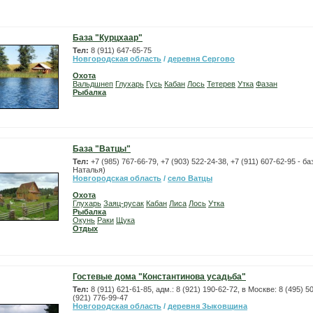
База "Курцхаар"
Тел:
8 (911) 647-65-75
Новгородская область
/
деревня Сергово
Охота
Вальдшнеп
Глухарь
Гусь
Кабан
Лось
Тетерев
Утка
Фазан
Рыбалка
База "Ватцы"
Тел:
+7 (985) 767-66-79, +7 (903) 522-24-38, +7 (911) 607-62-95 - 
Наталья)
Новгородская область
/
село Ватцы
Охота
Глухарь
Заяц-русак
Кабан
Лиса
Лось
Утка
Рыбалка
Окунь
Раки
Щука
Отдых
Гостевые дома "Константинова усадьба"
Тел:
8 (911) 621-61-85, адм.: 8 (921) 190-62-72, в Москве: 8 (495) 5
(921) 776-99-47
Новгородская область
/
деревня Зыковщина