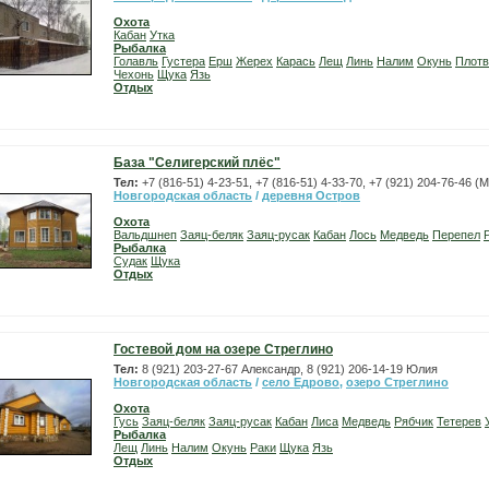
Охота
Кабан
Утка
Рыбалка
Голавль
Густера
Ерш
Жерех
Карась
Лещ
Линь
Налим
Окунь
Плотв
Чехонь
Щука
Язь
Отдых
База "Селигерский плёс"
Тел:
+7 (816-51) 4-23-51, +7 (816-51) 4-33-70, +7 (921) 204-76-46 
Новгородская область
/
деревня Остров
Охота
Вальдшнеп
Заяц-беляк
Заяц-русак
Кабан
Лось
Медведь
Перепел
Рыбалка
Судак
Щука
Отдых
Гостевой дом на озере Стреглино
Тел:
8 (921) 203-27-67 Александр, 8 (921) 206-14-19 Юлия
Новгородская область
/
село Едрово
,
озеро Стреглино
Охота
Гусь
Заяц-беляк
Заяц-русак
Кабан
Лиса
Медведь
Рябчик
Тетерев
Рыбалка
Лещ
Линь
Налим
Окунь
Раки
Щука
Язь
Отдых