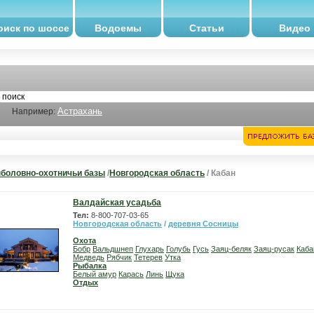
оиск по шоссе
Водоемы
Статьи
Видео
Астрахань
Например:
боловно-охотничьи базы
/
Новгородская область
/ Кабан
Валдайская усадьба
Тел:
8-800-707-03-65
Новгородская область
/
деревня Сосницы
Охота
Бобр
Вальдшнеп
Глухарь
Голубь
Гусь
Заяц-беляк
Заяц-русак
Каба
Медведь
Рябчик
Тетерев
Утка
Рыбалка
Белый амур
Карась
Линь
Щука
Отдых