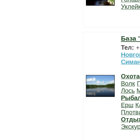
Уклей
База 
Тел:
+
Новго
Сима
Охота
Волк
Лось
Рыба
Ерш
К
Плотв
Отды
Экску