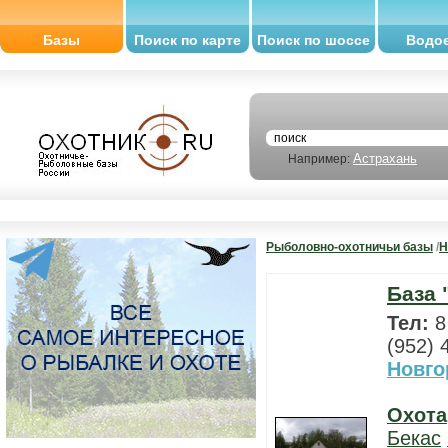
Базы
Поиск по карте
Поиск по шоссе
Водо
Астрахань
Например:
Рыболовно-охотничьи базы
/
Н
База 
Тел:
8
(952) 
Новго
Охота
Бекас