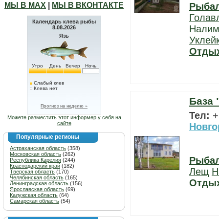
МЫ В МАХ
|
МЫ В ВКОНТАКТЕ
Рыба
Голав
Календарь клева рыбы
Нали
8.08.2026
Язь
Уклей
Отды
Утро
День
Вечер
Ночь
Слабый клев
Клева нет
База 
Прогноз на неделю »
Тел:
+
Можете разместить этот информер у себя на
сайте
Новго
Популярные регионы
Астраханская область
(358)
Московская область
(262)
Рыба
Республика Карелия
(244)
Краснодарский край
(182)
Лещ
Н
Тверская область
(170)
Челябинская область
(165)
Отды
Ленинградская область
(156)
Ярославская область
(69)
Калужская область
(64)
Самарская область
(54)