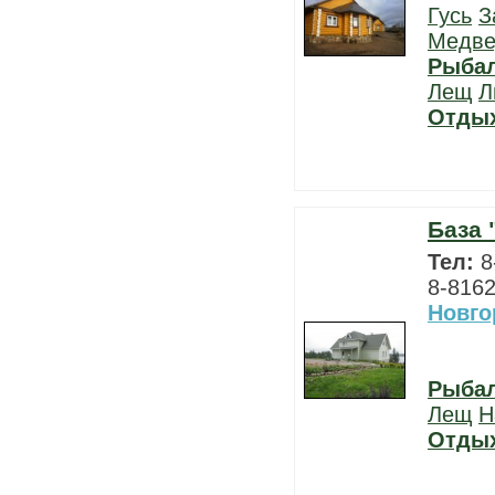
Гусь
З
Медве
Рыба
Лещ
Л
Отды
База 
Тел:
8
8-8162
Новго
Рыба
Лещ
Н
Отды