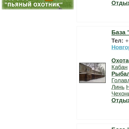
Отды
База 
Тел:
+
Новго
Охота
Кабан
Рыба
Голав
Линь
Чехон
Отды