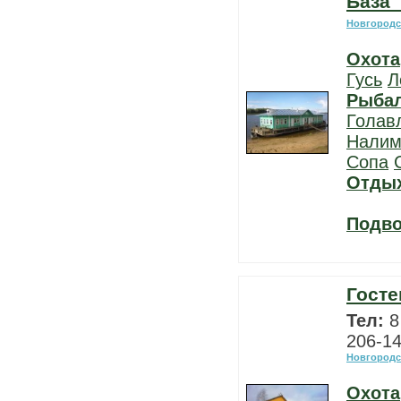
База 
Новгородс
Охота
Гусь
Л
Рыба
Голав
Нали
Сопа
Отды
Подво
Госте
Тел:
8
206-1
Новгородс
Охота