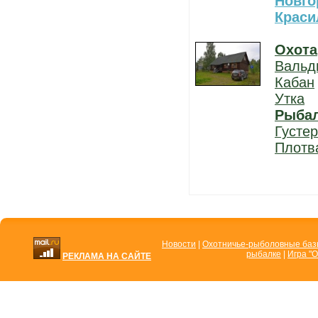
Новго
Краси
Охота
Вальд
Кабан
Утка
Рыба
Густе
Плотв
Новости
|
Охотничье-рыболовные ба
рыбалке
|
Игра "О
РЕКЛАМА НА САЙТЕ