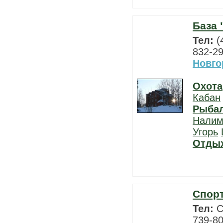
База 
Тел:
(
832-29
Новго
Охота
Кабан
Рыба
Нали
Угорь
Отды
Спорт
Тел:
С
739-80