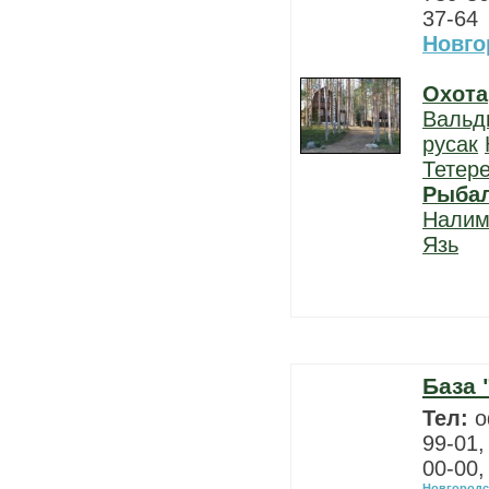
37-64
Новго
Охота
Вальд
русак
Тетер
Рыба
Нали
Язь
База 
Тел:
о
99-01,
00-00,
Новгородс