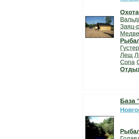
Охота
Вальд
Заяц-
Медве
Рыба
Густе
Лещ
Л
Сопа
Отды
База 
Новго
Рыба
Голав