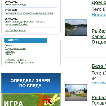
Дом о
20.09.2012
Отличная одежда.
Тел:
8
27.07.2012
продам щенка западно-сибирской лайки
Новго
25.07.2012
щенята породы Русская Гончая с
родословной и без.
Рыба
Все сообщения »
Карас
Фильтр
Отды
Охота
Подводная охота
Рыбалка
Отдых
Рыбалка на Волге
Рыбалка в Подмосковье
База 
Тел:
(
94
Новгородс
Рыба
Голав