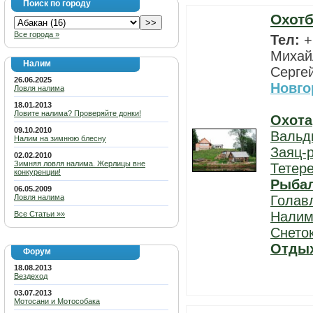
Поиск по городу
Охотб
Все города »
Тел:
+
Михайл
Налим
Серге
26.06.2025
Новго
Ловля налима
18.01.2013
Ловите налима? Проверяйте донки!
Охота
09.10.2010
Вальд
Налим на зимнюю блесну
Заяц-
02.02.2010
Зимняя ловля налима. Жерлицы вне
Тетер
конкуренции!
Рыба
06.05.2009
Ловля налима
Голав
Нали
Все Статьи »»
Снето
Отды
Форум
18.08.2013
Вездеход
03.07.2013
Мотосани и Мотособака