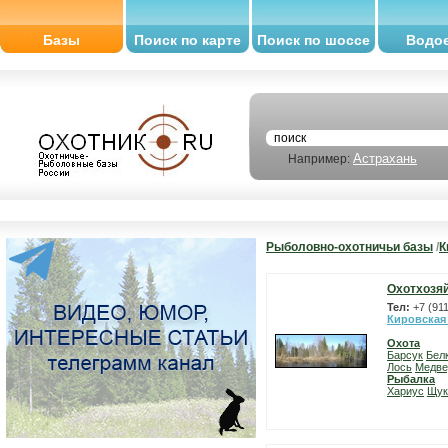
Базы
Поиск по карте
Поиск по шоссе
Водо
Астрахань
Например:
Рыболовно-охотничьи базы
/
К
Охотхозя
Тел:
+7 (91
Кировская
Охота
Барсук
Бел
Лось
Медве
Рыбалка
Хариус
Щук