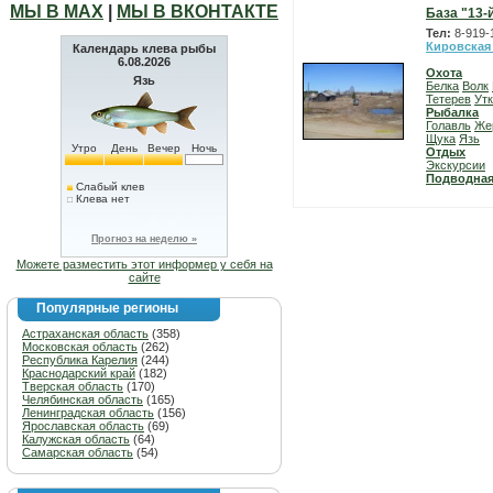
МЫ В МАХ
|
МЫ В ВКОНТАКТЕ
База "13-
Тел:
8-919-
Кировская
Календарь клева рыбы
6.08.2026
Охота
Язь
Белка
Волк
Тетерев
Ут
Рыбалка
Голавль
Же
Щука
Язь
Утро
День
Вечер
Ночь
Отдых
Экскурсии
Подводная
Слабый клев
Клева нет
Прогноз на неделю »
Можете разместить этот информер у себя на
сайте
Популярные регионы
Астраханская область
(358)
Московская область
(262)
Республика Карелия
(244)
Краснодарский край
(182)
Тверская область
(170)
Челябинская область
(165)
Ленинградская область
(156)
Ярославская область
(69)
Калужская область
(64)
Самарская область
(54)