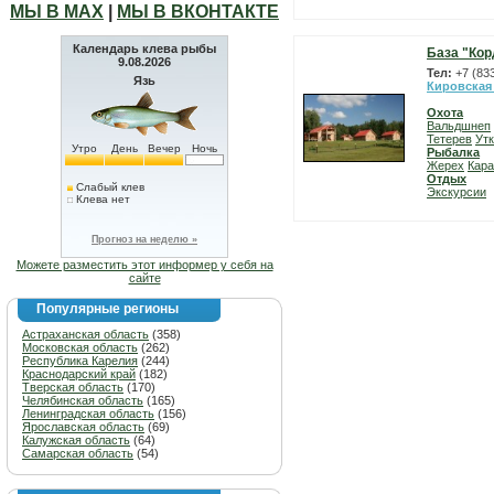
МЫ В МАХ
|
МЫ В ВКОНТАКТЕ
Календарь клева рыбы
База "Кор
9.08.2026
Тел:
+7 (83
Язь
Кировская
Охота
Вальдшнеп
Тетерев
Ут
Утро
День
Вечер
Ночь
Рыбалка
Жерех
Кара
Отдых
Слабый клев
Экскурсии
Клева нет
Прогноз на неделю »
Можете разместить этот информер у себя на
сайте
Популярные регионы
Астраханская область
(358)
Московская область
(262)
Республика Карелия
(244)
Краснодарский край
(182)
Тверская область
(170)
Челябинская область
(165)
Ленинградская область
(156)
Ярославская область
(69)
Калужская область
(64)
Самарская область
(54)