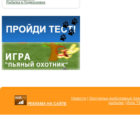
Рыбалка в Подмосковье
Новости
|
Охотничье-рыболовные ба
рыбалке
|
Игра "О
РЕКЛАМА НА САЙТЕ