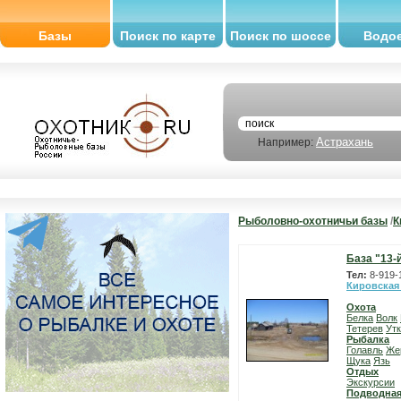
Базы
Поиск по карте
Поиск по шоссе
Водо
Астрахань
Например:
Рыболовно-охотничьи базы
/
К
База "13-
Тел:
8-919-
Кировская
Охота
Белка
Волк
Тетерев
Ут
Рыбалка
Голавль
Же
Щука
Язь
Отдых
Экскурсии
Подводная