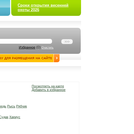
Сроки открытия весенней
охоты 2026
(
0
)
Избранное
Очистить
Посмотреть на карте
Добавить в избранное
ведь
Рысь
Рябчик
Судак
Хариус