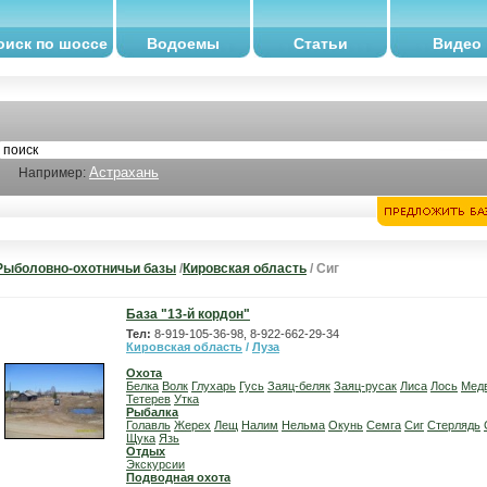
оиск по шоссе
Водоемы
Статьи
Видео
Астрахань
Например:
Рыболовно-охотничьи базы
/
Кировская область
/ Сиг
База "13-й кордон"
Тел:
8-919-105-36-98, 8-922-662-29-34
Кировская область
/
Луза
Охота
Белка
Волк
Глухарь
Гусь
Заяц-беляк
Заяц-русак
Лиса
Лось
Мед
Тетерев
Утка
Рыбалка
Голавль
Жерех
Лещ
Налим
Нельма
Окунь
Семга
Сиг
Стерлядь
Щука
Язь
Отдых
Экскурсии
Подводная охота