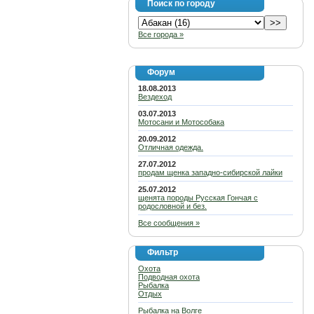
Поиск по городу
Все города »
Форум
18.08.2013
Вездеход
03.07.2013
Мотосани и Мотособака
20.09.2012
Отличная одежда.
27.07.2012
продам щенка западно-сибирской лайки
25.07.2012
щенята породы Русская Гончая с
родословной и без.
Все сообщения »
Фильтр
Охота
Подводная охота
Рыбалка
Отдых
Рыбалка на Волге