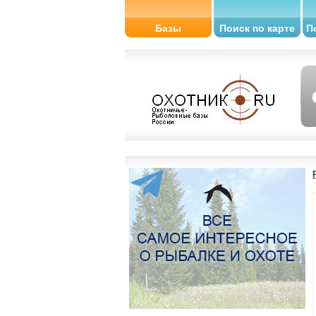
Базы
Поиск по карте
П