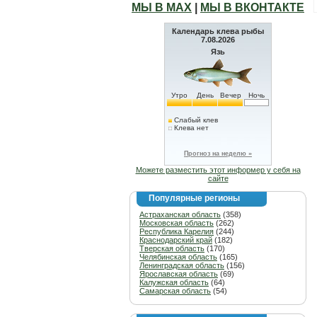
МЫ В МАХ
|
МЫ В ВКОНТАКТЕ
Календарь клева рыбы
7.08.2026
Язь
Утро
День
Вечер
Ночь
Слабый клев
Клева нет
Прогноз на неделю »
Можете разместить этот информер у себя на
сайте
Популярные регионы
Астраханская область
(358)
Московская область
(262)
Республика Карелия
(244)
Краснодарский край
(182)
Тверская область
(170)
Челябинская область
(165)
Ленинградская область
(156)
Ярославская область
(69)
Калужская область
(64)
Самарская область
(54)