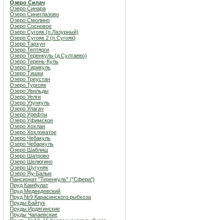
Озеро Силач
Озеро Синара
Озеро Синеглазово
Озеро Смолино
Озеро Сосновое
Озеро Сугояк (п.Лазурный)
Озеро Сугояк 2 (п.Сугояк)
Озеро Тархун
Озеро Тептярги
Озеро Теренкуль (д.Султаево)
Озеро Терень-Куль
Озеро Тирикуль
Озеро Тишки
Озеро Треустан
Озеро Тургояк
Озеро Увильды
Озеро Уелги
Озеро Узункуль
Озеро Улагач
Озеро Урефты
Озеро Уфимское
Озеро Хохлан
Озеро Хохловатое
Озеро Чебакуль
Озеро Чебаркуль
Озеро Шаблиш
Озеро Шатрово
Озеро Шелюгино
Озеро Шугуняк
Озеро Яу-Балык
Пансионат "Теренкуль" ("Сфера")
Пруд Камбулат
Пруд Медведевский
Пруд №9 Карасинского рыбхоза
Пруды Байтук
Пруды Ирдягинские
Пруды Чапаевские