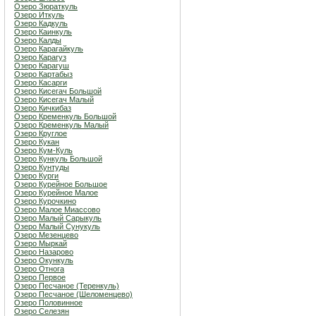
Озеро Зюраткуль
Озеро Иткуль
Озеро Кадкуль
Озеро Каинкуль
Озеро Калды
Озеро Карагайкуль
Озеро Карагуз
Озеро Карагуш
Озеро Картабыз
Озеро Касарги
Озеро Кисегач Большой
Озеро Кисегач Малый
Озеро Кичкибаз
Озеро Кременкуль Большой
Озеро Кременкуль Малый
Озеро Круглое
Озеро Кукан
Озеро Кум-Куль
Озеро Кункуль Большой
Озеро Кунтуды
Озеро Курги
Озеро Курейное Большое
Озеро Курейное Малое
Озеро Курочкино
Озеро Малое Миассово
Озеро Малый Сарыкуль
Озеро Малый Сунукуль
Озеро Мезенцево
Озеро Мыркай
Озеро Назарово
Озеро Окункуль
Озеро Отнога
Озеро Первое
Озеро Песчаное (Теренкуль)
Озеро Песчаное (Шеломенцево)
Озеро Половинное
Озеро Селезян