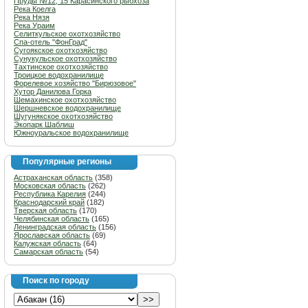
Пруды №12, 15 Карасинского рыбхоза
Река Коелга
Река Нязя
Река Ураим
Селиткульское охотхозяйство
Спа-отель "ФонГрад"
Сугоякское охотхозяйство
Сунукульское охотхозяйство
Тахтинское охотхозяйство
Троицкое водохранилище
Форелевое хозяйство "Бирюзовое"
Хутор Данилова Горка
Шемахинское охотхозяйство
Шершневское водохранилище
Шугунякское охотхозяйство
Экопарк Шаблиш
Южноуральское водохранилище
Популярные регионы
Астраханская область
(358)
Московская область
(262)
Республика Карелия
(244)
Краснодарский край
(182)
Тверская область
(170)
Челябинская область
(165)
Ленинградская область
(156)
Ярославская область
(69)
Калужская область
(64)
Самарская область
(54)
Поиск по городу