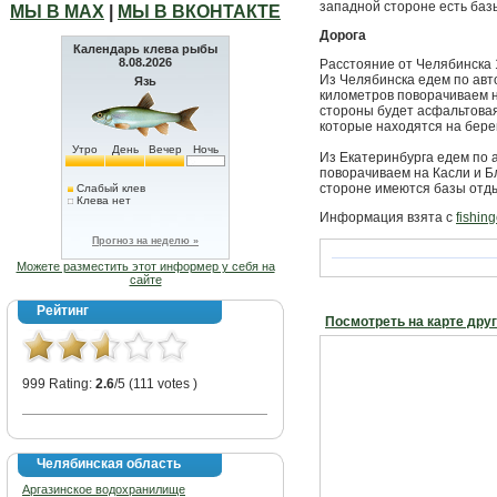
западной стороне есть баз
МЫ В МАХ
|
МЫ В ВКОНТАКТЕ
Дорога
Календарь клева рыбы
8.08.2026
Расстояние от Челябинска 
Из Челябинска едем по авт
Язь
километров поворачиваем н
стороны будет асфальтовая
которые находятся на бере
Утро
День
Вечер
Ночь
Из Екатеринбурга едем по 
поворачиваем на Касли и Б
стороне имеются базы отд
Слабый клев
Клева нет
Информация взята с
fishing
Прогноз на неделю »
Можете разместить этот информер у себя на
сайте
Рейтинг
Посмотреть на карте дру
999 Rating:
2.6
/5 (111 votes )
Челябинская область
Аргазинское водохранилище