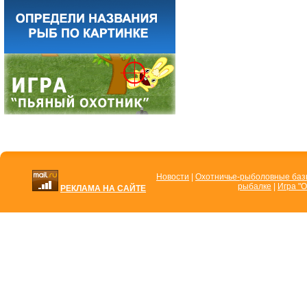
Новости
|
Охотничье-рыболовные ба
рыбалке
|
Игра "О
РЕКЛАМА НА САЙТЕ