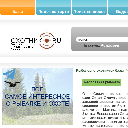
Базы
Поиск по карте
Поиск по шоссе
Водо
Астрахань
Например:
Рыболовно-охотничьи базы
/
Бесплатная рыбалка
Озеро Силач расположено н
озер: Силач, Сунгуль, Кире
западной стороны, впадает
соединяется протокой с оз
километров. Максимальная 
3 метра. Берега озера Сил
местами песок, имеются ка
расположены несколько ост
участки, на востоке распол