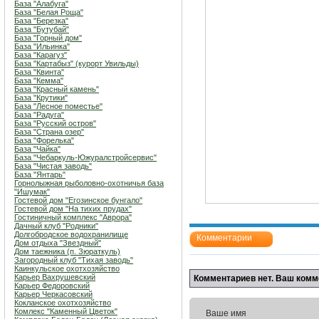
База "Алабуга"
База "Белая Роща"
База "Березка"
База "Бутубай"
База "Горный дом"
База "Ильинка"
База "Карагуз"
База "Картабыз" (курорт Увильды)
База "Квинта"
База "Кемма"
База "Красный камень"
База "Крутики"
База "Лесное поместье"
База "Радуга"
База "Русский остров"
База "Страна озер"
База "Форелька"
База "Чайка"
База "Чебаркуль-Южуралстройсервис"
База "Чистая заводь"
База "Янтарь"
Горнолыжная рыболовно-охотничья база
"Ишумак"
Гостевой дом "Егозинское бунгало"
Гостевой дом "На тихих прудах"
Гостиничный комплекс "Аврора"
Дачный клуб "Родники"
Долгобродское водохранилище
Комментарии
Дом отдыха "Звездный"
Дом таежника (п. Зюраткуль)
Загородный клуб "Тихая заводь"
Каинкульское охотхозяйство
Карьер Вахрушевский
Комментариев нет. Ваш комм
Карьер Федоровский
Карьер Черкасовский
Кокланское охотхозяйство
Комлекс "Каменный Цветок"
Ваше имя