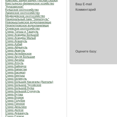
Комплекс Баден-Баден (Лесная сказка)
Крестьянско-фермерское хозяйство
Ваш E-mail
"Куказарское"
Комментарий
Куяшское охотхозяйство
Ларинское охотхозяйство
Медведевское охотхозяйство
Национальный парк "Зюраткуль"
Новокыштымское водохранилище
Нязепетровское водохранилище
Огневское охотхозяйство
Озера Татыш и Ташкуль
Озеро Агардяш Большой
Озеро Агардяш Малый
Озеро Агашкуль
Озеро Азбай
Озеро Айдыкуль
Озеро Акакуль
Оцените базу:
Озеро Актюбинское
Озеро Акуля Большая
Озеро Аргаяш
Озеро Аткуль
Озеро Байнауш
Озеро Барахтан
Озеро Басикал
Озеро Бектыш
Озеро Беликуль
Озеро Большие Касагалы (Казгалы)
Озеро Большое Чусовское
Озеро Большой Куяш
Озеро Большой Сунукуль
Озеро Буташ
Озеро Второе
Озеро Голубое
Озеро Грязное
Озеро Деньгино
Озеро Долгое
Озеро Дуванкуль
Озеро Еловое