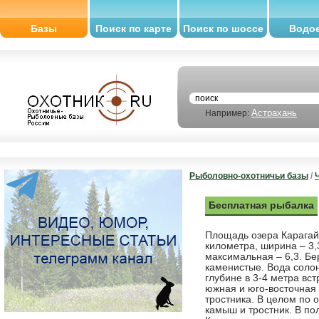
Базы
Поиск по карте
Поиск по шоссе
Водо
Астрахань
Например:
Рыболовно-охотничьи базы
/
Бесплатная рыбалка
Площадь озера Карагайк
километра, ширина – 3,3
максимальная – 6,3. Бе
каменистые. Вода солон
глубине в 3-4 метра вс
южная и юго-восточная 
тростника. В целом по 
камыш и тростник. В по