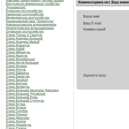
Комплекс Баден-Баден (Лесная сказка)
Комментариев нет. Ваш комм
Крестьянско-фермерское хозяйство
"Куказарское"
Куяшское охотхозяйство
Ларинское охотхозяйство
Ваше имя
Медведевское охотхозяйство
Национальный парк "Зюраткуль"
Ваш E-mail
Новокыштымское водохранилище
Нязепетровское водохранилище
Комментарий
Огневское охотхозяйство
Озера Татыш и Ташкуль
Озеро Агардяш Большой
Озеро Агардяш Малый
Озеро Агашкуль
Озеро Азбай
Озеро Айдыкуль
Озеро Акакуль
Озеро Актюбинское
Озеро Акуля Большая
Озеро Аргаяш
Озеро Аткуль
Озеро Байнауш
Оцените базу:
Озеро Барахтан
Озеро Басикал
Озеро Бектыш
Озеро Беликуль
Озеро Большие Касагалы (Казгалы)
Озеро Большое Чусовское
Озеро Большой Куяш
Озеро Большой Сунукуль
Озеро Буташ
Озеро Второе
Озеро Голубое
Озеро Грязное
Озеро Деньгино
Озеро Долгое
Озеро Дуванкуль
Озеро Еловое