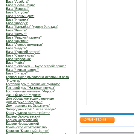
База "Алабуга"
База "Белая Роща"
База "Березка"
База "Бутубай"
База "Горный дом"
База "Ильинка"
База "Карагуз"
База "Картабыз" (курорт Увильды)
База "Квинта"
База "Кемма"
База "Красный камень"
База "Крутики"
База "Лесное поместье"
База "Радуга"
База "Русский остров"
База "Страна озер"
База "Форелька"
База "Чайка"
База "Чебаркуль-Южуралстройсервис"
База "Чистая заводь"
База "Янтарь"
Горнолыжная рыболовно-охотничья база
"Ишумак"
Гостевой дом "Егозинское бунгало"
Гостевой дом "На тихих прудах"
Гостиничный комплекс "Аврора"
Дачный клуб "Родники"
Долгобродское водохранилище
Дом отдыха "Звездный"
Дом таежника (п. Зюраткуль)
Загородный клуб "Тихая заводь"
Каинкульское охотхозяйство
Карьер Вахрушевский
Комментарии
Карьер Федоровский
Карьер Черкасовский
Кокланское охотхозяйство
Комлекс "Каменный Цветок"