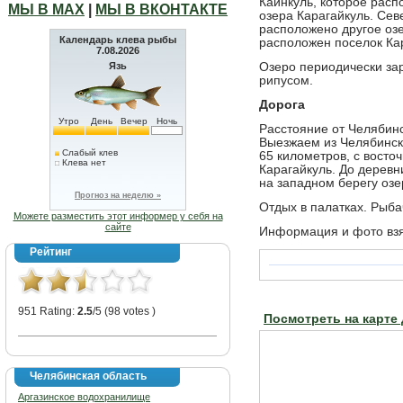
Каинкуль, которое расп
МЫ В МАХ
|
МЫ В ВКОНТАКТЕ
озера Карагайкуль. Сев
расположено другое озе
Календарь клева рыбы
расположен поселок Ка
7.08.2026
Язь
Озеро периодически за
рипусом.
Дорога
Утро
День
Вечер
Ночь
Расстояние от Челябинс
Выезжаем из Челябинск
Слабый клев
65 километров, с восто
Клева нет
Карагайкуль. До деревн
на западном берегу озе
Прогноз на неделю »
Отдых в палатках. Рыбач
Можете разместить этот информер у себя на
сайте
Информация и фото вз
Рейтинг
951 Rating:
2.5
/5 (98 votes )
Посмотреть на карте
Челябинская область
Аргазинское водохранилище