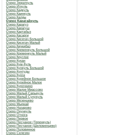
Озеро Зюраткуль
Озеро Иткуль
Озеро Кадкуль
Озеро Каинкуль
Озеро Калды
Озеро Карагайкуль
Озеро Карагуз
Озеро Карагуш
Озеро Картабыз
Озеро Касарги
Озеро Кисегач Большой
Озеро Кисегач Малый
Озеро Кичкибаз
Озеро Кременкуль Большой
Озеро Кременкуль Малый
Озеро Круглое
Озеро Кукан
Озеро Кум-Куль
Озеро Кункуль Большой
Озеро Кунтуды
Озеро Курги
Озеро Курейное Большое
Озеро Курейное Малое
Озеро Курочкино
Озеро Малое Миассово
Озеро Малый Сарыкуль
Озеро Малый Сунукуль
Озеро Мезенцево
Озеро Мыркай
Озеро Назарово
Озеро Окункуль
Озеро Отнога
Озеро Первое
Озеро Песчаное (Теренкуль)
Озеро Песчаное (Шеломенцево)
Озеро Половинное
Озеро Селезян