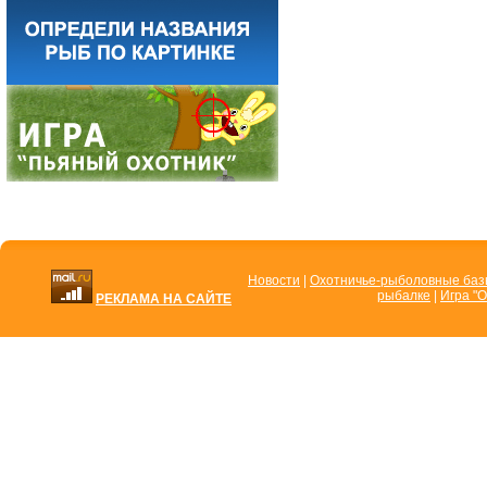
Новости
|
Охотничье-рыболовные ба
рыбалке
|
Игра "О
РЕКЛАМА НА САЙТЕ