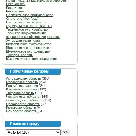
Пруды №12, 15 Карасинского рыбхоза
Река Коелга
Река Нязя
Река Ураим
Селиткульское охотхозяйство
Спа-отель "ФонГрад"
Сугоякское охотхозяйство
Сунукульское охотхозяйство
Тахтинское охотхозяйство
Троицкое водохранилище
Форелевое хозяйство "Бирюзовое"
Хутор Данилова Горка
Шемахинское охотхозяйство
Шершневское водохранилище
Шугунякское охотхозяйство
Экопарк Шаблиш
Южноуральское водохранилище
Популярные регионы
Астраханская область
(358)
Московская область
(262)
Республика Карелия
(244)
Краснодарский край
(182)
Тверская область
(170)
Челябинская область
(165)
Ленинградская область
(156)
Ярославская область
(69)
Калужская область
(64)
Самарская область
(54)
Поиск по городу