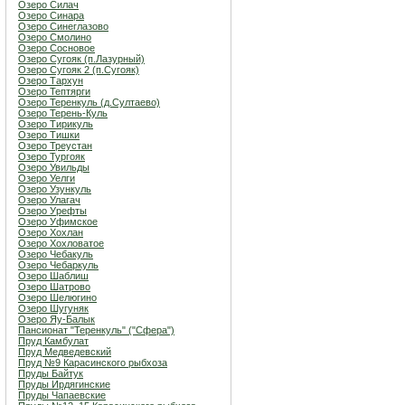
Озеро Силач
Озеро Синара
Озеро Синеглазово
Озеро Смолино
Озеро Сосновое
Озеро Сугояк (п.Лазурный)
Озеро Сугояк 2 (п.Сугояк)
Озеро Тархун
Озеро Тептярги
Озеро Теренкуль (д.Султаево)
Озеро Терень-Куль
Озеро Тирикуль
Озеро Тишки
Озеро Треустан
Озеро Тургояк
Озеро Увильды
Озеро Уелги
Озеро Узункуль
Озеро Улагач
Озеро Урефты
Озеро Уфимское
Озеро Хохлан
Озеро Хохловатое
Озеро Чебакуль
Озеро Чебаркуль
Озеро Шаблиш
Озеро Шатрово
Озеро Шелюгино
Озеро Шугуняк
Озеро Яу-Балык
Пансионат "Теренкуль" ("Сфера")
Пруд Камбулат
Пруд Медведевский
Пруд №9 Карасинского рыбхоза
Пруды Байтук
Пруды Ирдягинские
Пруды Чапаевские