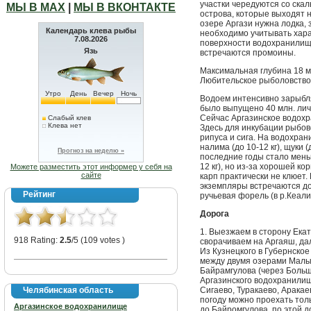
участки чередуются со ска
МЫ В МАХ
|
МЫ В ВКОНТАКТЕ
острова, которые выходят 
озере Аргази нужна лодка, 
Календарь клева рыбы
необходимо учитывать хара
7.08.2026
поверхности водохранилищ
Язь
встречаются промоины.
Максимальная глубина 18 м
Любительское рыболовство
Утро
День
Вечер
Ночь
Водоем интенсивно зарыбля
было выпущено 40 млн. личи
Сейчас Аргазинское водохр
Слабый клев
Клева нет
Здесь для инкубации рыбо
рипуса и сига. На водохр
налима (до 10-12 кг), щуки (д
Прогноз на неделю »
последние годы стало мень
12 кг), но из-за хорошей к
Можете разместить этот информер у себя на
сайте
карп практически не клюет.
экземпляры встречаются до 
Рейтинг
ручьевая форель (в р.Кеали
Дорога
1. Выезжаем в сторону Ека
918 Rating:
2.5
/5 (109 votes )
сворачиваем на Аргаяш, да
Из Кузнецкого в Губернское
между двумя озерами Малым
Байрамгулова (через Больш
Аргазинского водохранилищ
Челябинская область
Сигаево, Туракаево, Аракае
погоду можно проехать тол
Аргазинское водохранилище
до Байромгулова, по этой д