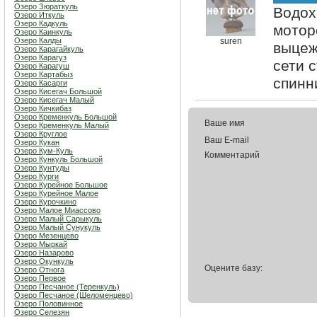
Озеро Зюраткуль
Водох
Озеро Иткуль
Озеро Кадкуль
мотор
Озеро Каинкуль
Озеро Калды
suren
выцеж
Озеро Карагайкуль
Озеро Карагуз
сети 
Озеро Карагуш
Озеро Картабыз
спинни
Озеро Касарги
Озеро Кисегач Большой
Озеро Кисегач Малый
Озеро Кичкибаз
Озеро Кременкуль Большой
Ваше имя
Озеро Кременкуль Малый
Озеро Круглое
Ваш E-mail
Озеро Кукан
Озеро Кум-Куль
Комментарий
Озеро Кункуль Большой
Озеро Кунтуды
Озеро Курги
Озеро Курейное Большое
Озеро Курейное Малое
Озеро Курочкино
Озеро Малое Миассово
Озеро Малый Сарыкуль
Озеро Малый Сунукуль
Озеро Мезенцево
Озеро Мыркай
Озеро Назарово
Озеро Окункуль
Оцените базу:
Озеро Отнога
Озеро Первое
Озеро Песчаное (Теренкуль)
Озеро Песчаное (Шеломенцево)
Озеро Половинное
Озеро Селезян