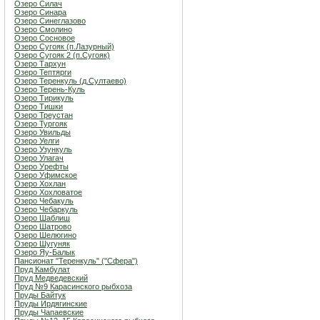
Озеро Силач
Озеро Синара
Озеро Синеглазово
Озеро Смолино
Озеро Сосновое
Озеро Сугояк (п.Лазурный)
Озеро Сугояк 2 (п.Сугояк)
Озеро Тархун
Озеро Тептярги
Озеро Теренкуль (д.Султаево)
Озеро Терень-Куль
Озеро Тирикуль
Озеро Тишки
Озеро Треустан
Озеро Тургояк
Озеро Увильды
Озеро Уелги
Озеро Узункуль
Озеро Улагач
Озеро Урефты
Озеро Уфимское
Озеро Хохлан
Озеро Хохловатое
Озеро Чебакуль
Озеро Чебаркуль
Озеро Шаблиш
Озеро Шатрово
Озеро Шелюгино
Озеро Шугуняк
Озеро Яу-Балык
Пансионат "Теренкуль" ("Сфера")
Пруд Камбулат
Пруд Медведевский
Пруд №9 Карасинского рыбхоза
Пруды Байтук
Пруды Ирдягинские
Пруды Чапаевские