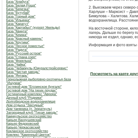
База "Алабуга"
База "Белая Роща"
2. Выезжаем через северо-
База "Березка"
Харлуши – Марксист – Давл
База "Бутубай"
Биккулова – Халитова. Хали
База "Горный дом"
База "Ильинка"
водохранилища. Расстояние
База "Карагуз"
База "Картабыз" (курорт Увильды)
На восточной стороне, кило
База "Квинта"
лагерь. Дальше по берегу 
База "Кемма"
никогда не ездил, однако, е
База "Красный камень"
База "Крутики"
Информация и фото взяты
База "Лесное поместье"
База "Радуга"
База "Русский остров"
База "Страна озер"
База "Форелька"
База "Чайка"
База "Чебаркуль-Южуралстройсервис"
База "Чистая заводь"
Посмотреть на карте дру
База "Янтарь"
Горнолыжная рыболовно-охотничья база
"Ишумак"
Гостевой дом "Егозинское бунгало"
Гостевой дом "На тихих прудах"
Гостиничный комплекс "Аврора"
Дачный клуб "Родники"
Долгобродское водохранилище
Дом отдыха "Звездный"
Дом таежника (п. Зюраткуль)
Загородный клуб "Тихая заводь"
Каинкульское охотхозяйство
Карьер Вахрушевский
Карьер Федоровский
Карьер Черкасовский
Кокланское охотхозяйство
Комлекс "Каменный Цветок"