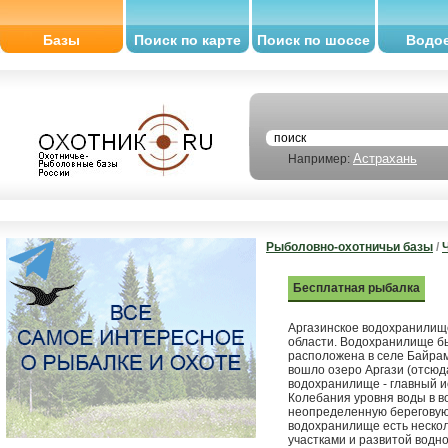
Базы
Поиск по карте
Поиск по шоссе
Водо
Астрахань
Например:
Рыболовно-охотничьи базы
/
Бесплатная рыбалка
Аргазинское водохранилище
области. Водохранилище бы
расположена в селе Байрам
вошло озеро Аргази (отсюд
водохранилище - главный и
Колебания уровня воды в в
неопределенную береговую 
водохранилище есть нескол
участками и развитой водн