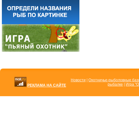
Новости
|
Охотничье-рыболовные ба
рыбалке
|
Игра "О
РЕКЛАМА НА САЙТЕ