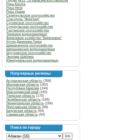
Пруды №12, 15 Карасинского рыбхоза
Река Коелга
Река Нязя
Река Ураим
Селиткульское охотхозяйство
Спа-отель "ФонГрад"
Сугоякское охотхозяйство
Сунукульское охотхозяйство
Тахтинское охотхозяйство
Троицкое водохранилище
Форелевое хозяйство "Бирюзовое"
Хутор Данилова Горка
Шемахинское охотхозяйство
Шершневское водохранилище
Шугунякское охотхозяйство
Экопарк Шаблиш
Южноуральское водохранилище
Популярные регионы
Астраханская область
(358)
Московская область
(262)
Республика Карелия
(244)
Краснодарский край
(182)
Тверская область
(170)
Челябинская область
(165)
Ленинградская область
(156)
Ярославская область
(69)
Калужская область
(64)
Самарская область
(54)
Поиск по городу