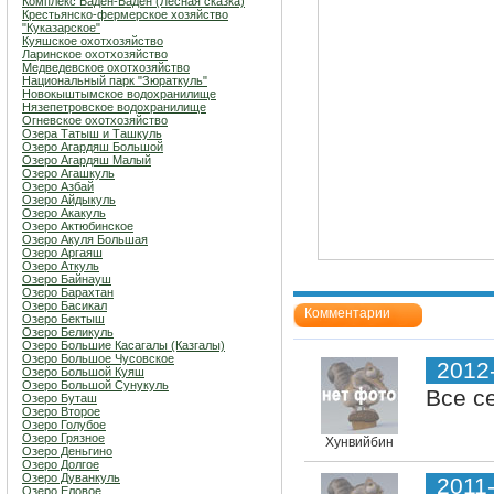
Комплекс Баден-Баден (Лесная сказка)
Крестьянско-фермерское хозяйство
"Куказарское"
Куяшское охотхозяйство
Ларинское охотхозяйство
Медведевское охотхозяйство
Национальный парк "Зюраткуль"
Новокыштымское водохранилище
Нязепетровское водохранилище
Огневское охотхозяйство
Озера Татыш и Ташкуль
Озеро Агардяш Большой
Озеро Агардяш Малый
Озеро Агашкуль
Озеро Азбай
Озеро Айдыкуль
Озеро Акакуль
Озеро Актюбинское
Озеро Акуля Большая
Озеро Аргаяш
Озеро Аткуль
Озеро Байнауш
Озеро Барахтан
Озеро Басикал
Комментарии
Озеро Бектыш
Озеро Беликуль
Озеро Большие Касагалы (Казгалы)
Озеро Большое Чусовское
2012
Озеро Большой Куяш
Озеро Большой Сунукуль
Все с
Озеро Буташ
Озеро Второе
Озеро Голубое
Озеро Грязное
Хунвийбин
Озеро Деньгино
Озеро Долгое
Озеро Дуванкуль
2011
Озеро Еловое