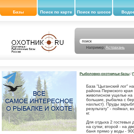
Базы
Поиск по карте
Поиск по шоссе
Водо
Астрахань
Например:
Рыболовно-охотничьи базы
/
База "Цыганский лог" на
района Пермского края 
живописном ущелье на 
большие, рыбалка с бер
нахлыст). Пруды зарыб
результату" - поймал, 
кг.
Для отдыха 2 гостевых д
на сутки; второй - на д
баня прямо у воды - 900