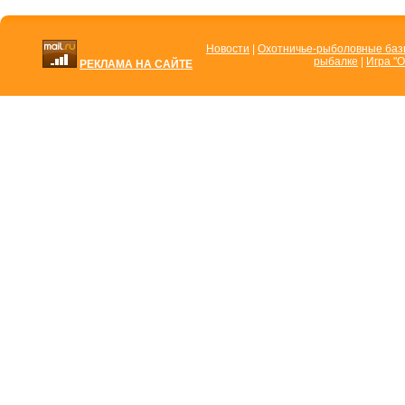
Новости
|
Охотничье-рыболовные ба
рыбалке
|
Игра "О
РЕКЛАМА НА САЙТЕ