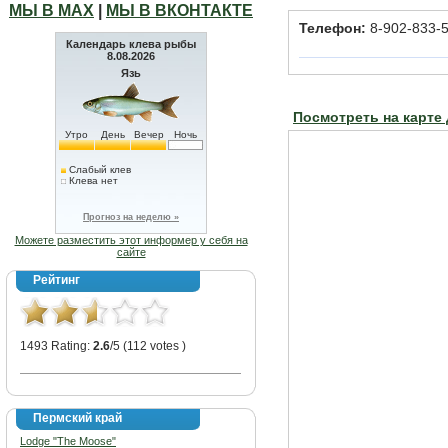
МЫ В МАХ
|
МЫ В ВКОНТАКТЕ
Телефон:
8-902-833-5
Календарь клева рыбы
8.08.2026
Язь
Посмотреть на карте
Утро
День
Вечер
Ночь
Слабый клев
Клева нет
Прогноз на неделю »
Можете разместить этот информер у себя на
сайте
Рейтинг
1493 Rating:
2.6
/5 (112 votes )
Пермский край
Lodge "The Moose"