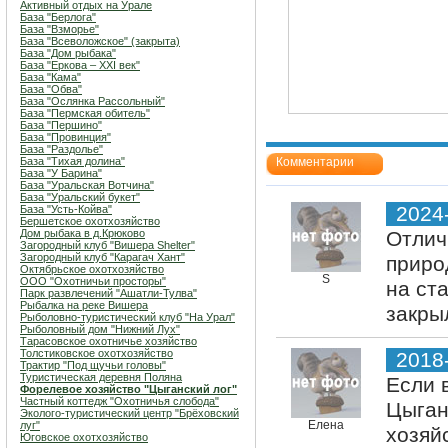
Активный отдых на Урале
База "Берлога"
База "Взморье"
База "Всеволожское" (закрыта)
База "Дом рыбака"
База "Еркова – XXI век"
База "Кама"
База "Обва"
База "Ослянка Рассольный"
База "Пермская обитель"
База "Першино"
База "Провинция"
База "Раздолье"
База "Тихая долина"
Комментарии
База "У Барина"
База "Уральская Вотчина"
База "Уральский букет"
2024
База "Усть-Койва"
Бершетское охотхозяйство
Дом рыбака в д.Крюково
Отлич
Загородный клуб "Вишера Shelter"
Загородный клуб "Карагач Хант"
приро
Октябрьское охотхозяйство
S
ООО "Охотничьи просторы"
на ст
Парк развлечений "Ашатли-Тулва"
Рыбалка на реке Вишера
закры
Рыболовно-туристический клуб "На Урал"
Рыболовный дом "Нижний Лух"
Тарасовское охотничье хозяйство
Толстиковское охотхозяйство
2018
Трактир "Под щучьи головы"
Туристическая деревня Поляна
Если 
Форелевое хозяйство "Цыганский лог"
Частный коттедж "Охотничья слобода"
Цыган
Эколого-туристический центр "Брёховский
Елена
луг"
хозяй
Юговское охотхозяйство