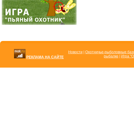
Новости
|
Охотничье-рыболовные ба
рыбалке
|
Игра "О
РЕКЛАМА НА САЙТЕ