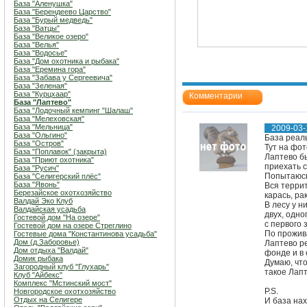
База "Аленушка"
База "Берендеево Царство"
База "Бурый медведь"
База "Ватцы"
База "Великое озеро"
База "Велья"
База "Водосье"
База "Дом охотника и рыбака"
База "Еремина гора"
База "Забава у Сергеевича"
База "Зеленая"
База "Курцхаар"
Комментарии
База "Лаптево"
База "Лодочный кемпинг "Шалаш"
База "Мелеховская"
База "Мельница"
2009-03-
База "Ольгино"
База реал
База "Остров"
Тут на фо
База "Поплавок" (закрыта)
Лаптево бы
База "Приют охотника"
приехать с
База "Русич"
Попытаюсь 
База "Селигерский плёс"
База "Явонь"
Вся террит
Березайское охотхозяйство
карась, ра
Валдай Эко Клуб
В лесу у н
Валдайская усадьба
двух, одно
Гостевой дом "На озере"
с первого 
Гостевой дом на озере Стреглино
По прожива
Гостевые дома "Константинова усадьба"
Дом (д.Заборовье)
Лаптево ре
Дом отдыха "Валдай"
фонде и в 
Домик рыбака
Думаю, что
Загородный клуб "Глухарь"
такое Лапт
Клуб "Айбекс"
Комплекс "Мстинский мост"
P.S.
Новгородское охотхозяйство
Отдых на Селигере
И база нах