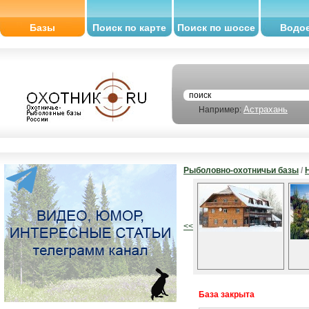
Базы
Поиск по карте
Поиск по шоссе
Водо
Астрахань
Например:
Рыболовно-охотничьи базы
/
<<
База закрыта