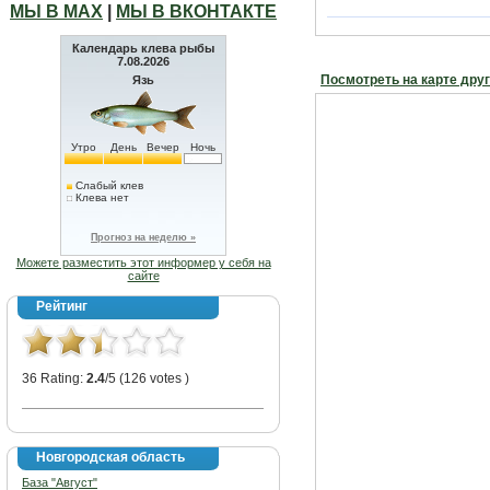
МЫ В МАХ
|
МЫ В ВКОНТАКТЕ
Календарь клева рыбы
7.08.2026
Посмотреть на карте дру
Язь
Утро
День
Вечер
Ночь
Слабый клев
Клева нет
Прогноз на неделю »
Можете разместить этот информер у себя на
сайте
Рейтинг
36 Rating:
2.4
/5 (126 votes )
Новгородская область
База "Август"