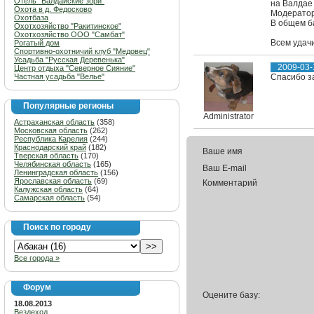
Отель "Валдайские зори"
на Валдае
Охота в д. Федосково
Модераторы
Охотбаза
В общем б
Охотхозяйство "Ракитинское"
Охотхозяйство ООО "Самбат"
Всем удачи
Рогатый дом
Спортивно-охотничий клуб "Медовец"
Усадьба "Русская Деревенька"
2009-03-
Центр отдыха "Северное Сияние"
Частная усадьба "Велье"
Спасибо з
Популярные регионы
Administrator
Астраханская область
(358)
Московская область
(262)
Республика Карелия
(244)
Краснодарский край
(182)
Ваше имя
Тверская область
(170)
Челябинская область
(165)
Ваш E-mail
Ленинградская область
(156)
Ярославская область
(69)
Комментарий
Калужская область
(64)
Самарская область
(54)
Поиск по городу
Все города »
Форум
Оцените базу:
18.08.2013
Вездеход