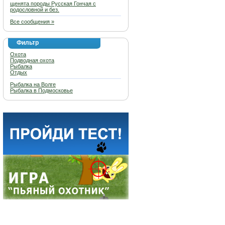
щенята породы Русская Гончая с
родословной и без.
Все сообщения »
Фильтр
Охота
Подводная охота
Рыбалка
Отдых
Рыбалка на Волге
Рыбалка в Подмосковье