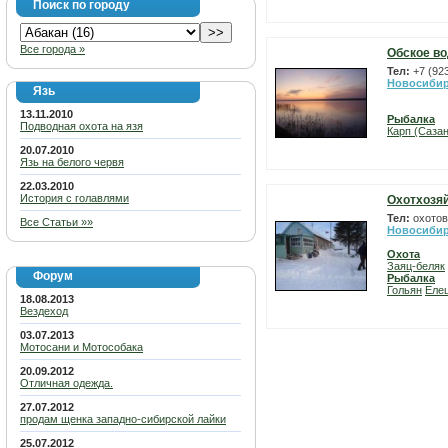
Поиск по городу
Все города »
Обское в
Тел:
+7 (92
Новосибир
Язь
13.11.2010
Рыбалка
Подводная охота на язя
Карп (Сазан
20.07.2010
Язь на белого червя
22.03.2010
История с голавлями
Охотхозя
Тел:
охотов
Все Статьи »»
Новосибир
Охота
Заяц-беляк
Форум
Рыбалка
Гольян
Еле
18.08.2013
Вездеход
03.07.2013
Мотосани и Мотособака
20.09.2012
Отличная одежда.
27.07.2012
продам щенка западно-сибирской лайки
25.07.2012