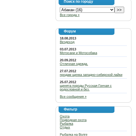
Поиск по городу
Все города »
Форум
18.08.2013
Вездеход
03.07.2013
Мотосани и Мотособака
20.09.2012
Отличная одежда.
27.07.2012
продам щенка западно-сибирской лайки
25.07.2012
щенята породы Русская Гончая с
родословной и без.
Все сообщения »
Фильтр
Охота
Подводная охота
Рыбалка
Отдых
Рыбалка на Волге