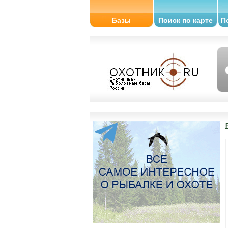
Базы
Поиск по карте
П