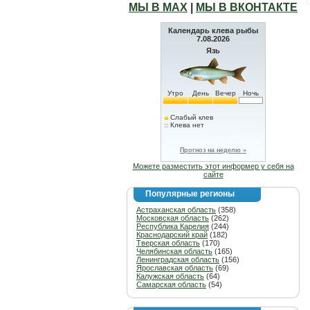
МЫ В МАХ
|
МЫ В ВКОНТАКТЕ
Календарь клева рыбы
7.08.2026
Язь
Утро
День
Вечер
Ночь
Слабый клев
Клева нет
Прогноз на неделю »
Можете разместить этот информер у себя на
сайте
Популярные регионы
Астраханская область
(358)
Московская область
(262)
Республика Карелия
(244)
Краснодарский край
(182)
Тверская область
(170)
Челябинская область
(165)
Ленинградская область
(156)
Ярославская область
(69)
Калужская область
(64)
Самарская область
(54)