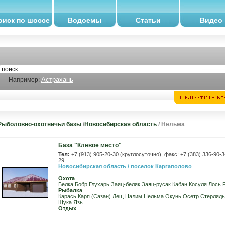
оиск по шоссе
Водоемы
Статьи
Видео
Астрахань
Например:
Рыболовно-охотничьи базы
/
Новосибирская область
/ Нельма
База "Клевое место"
Тел:
+7 (913) 905-20-30 (круглосуточно), факс: +7 (383) 336-90-3
29
Новосибирская область
/
поселок Каргаполово
Охота
Белка
Бобр
Глухарь
Заяц-беляк
Заяц-русак
Кабан
Косуля
Лось
Рыбалка
Карась
Карп (Сазан)
Лещ
Налим
Нельма
Окунь
Осетр
Стерлядь
Щука
Язь
Отдых