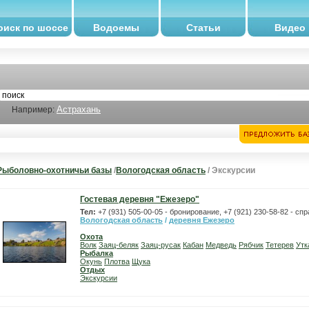
оиск по шоссе
Водоемы
Статьи
Видео
Астрахань
Например:
Рыболовно-охотничьи базы
/
Вологодская область
/ Экскурсии
Гостевая деревня "Ежезеро"
Тел:
+7 (931) 505-00-05 - бронирование, +7 (921) 230-58-82 - сп
Вологодская область
/
деревня Ежезеро
Охота
Волк
Заяц-беляк
Заяц-русак
Кабан
Медведь
Рябчик
Тетерев
Утк
Рыбалка
Окунь
Плотва
Щука
Отдых
Экскурсии