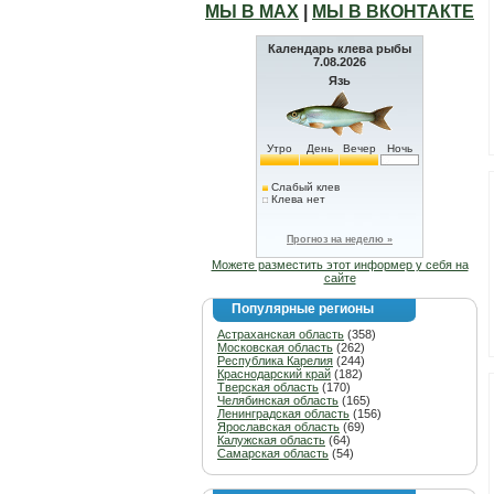
МЫ В МАХ
|
МЫ В ВКОНТАКТЕ
Календарь клева рыбы
7.08.2026
Язь
Утро
День
Вечер
Ночь
Слабый клев
Клева нет
Прогноз на неделю »
Можете разместить этот информер у себя на
сайте
Популярные регионы
Астраханская область
(358)
Московская область
(262)
Республика Карелия
(244)
Краснодарский край
(182)
Тверская область
(170)
Челябинская область
(165)
Ленинградская область
(156)
Ярославская область
(69)
Калужская область
(64)
Самарская область
(54)