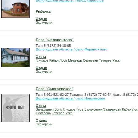
Вологодская область
/
город Кириллов
Рыбалка
Отдых
Экскурсии
База "Ферапонтово"
Тел:
8 (8172) 54-18-95
Вологодская область
/
село Ферапонтово
Охота
Глухарь
Кабан
Лось
Медведь
Селезень
Тетерев
Утка
Отдых
Экскурсии
База "Омогаевское"
Тел:
8-911-521-62-27 Татьяна, 8 (8172) 77-62-34, факс: 8 (8172) 
Вологодская область
/
село Новленское
Охота
Вальдшнеп
Волк
Глухарь
Гусь
Заяц-беляк
Заяц-русак
Кабан
Лос
Селезень
Тетерев
Утка
Отдых
Экскурсии