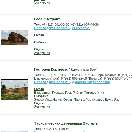
Экскурсии
База "Остров"
Тел:
+7 (911) 501-33-20, +7 (921) 067-48-30
Вологодская область
/
село Устье
Охота
Рыбалка
Отдых
Экскурсии
Гостевой Комплекс "Каменный бор"
Тел:
8 (921) 716-08-61, 8 (921) 127-74-62 - проживание, 8 (921) 
Вашкинский р-н), 8 (921) 601-92-69 (Вологда), 8 (929) 533-43-57
Вологодская область
/
деревня Гавриловская
Охота
Вальдшнеп
Глухарь
Гусь
Рябчик
Тетерев
Утка
Рыбалка
Жерех
Лещ
Налим
Окунь
Плотва
Раки
Хариус
Щука
Язь
Отдых
Экскурсии
Туристическая деревенька Экотель
Тел:
+7 (921) 601-89-94