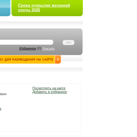
Сроки открытия весенней
охоты 2026
(
0
)
Избранное
Очистить
Посмотреть на карте
Добавить в избранное
равки
а