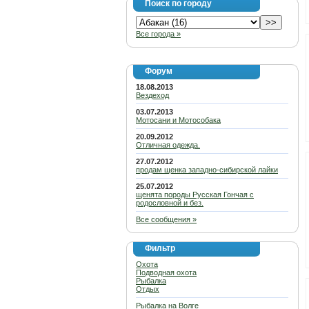
Поиск по городу
Все города »
Форум
18.08.2013
Вездеход
03.07.2013
Мотосани и Мотособака
20.09.2012
Отличная одежда.
27.07.2012
продам щенка западно-сибирской лайки
25.07.2012
щенята породы Русская Гончая с
родословной и без.
Все сообщения »
Фильтр
Охота
Подводная охота
Рыбалка
Отдых
Рыбалка на Волге