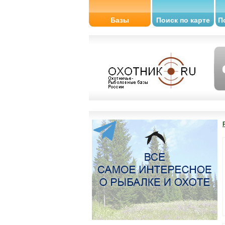
Базы
Поиск по карте
П