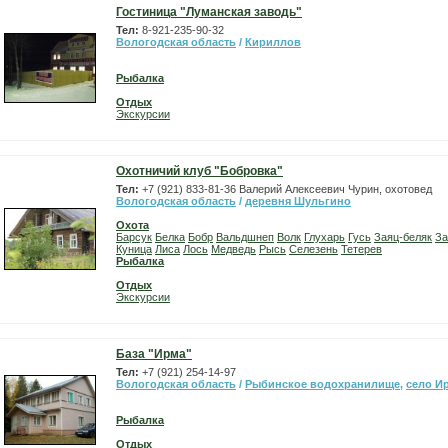
Гостиница "Луманская заводь"
Тел:
8-921-235-90-32
Вологодская область
/
Кириллов
Рыбалка
Отдых
Экскурсии
Охотничий клуб "Бобровка"
Тел:
+7 (921) 833-81-36 Валерий Алексеевич Чурин, охотовед
Вологодская область
/
деревня Шульгино
Охота
Барсук
Белка
Бобр
Вальдшнеп
Волк
Глухарь
Гусь
Заяц-беляк
За
Куница
Лиса
Лось
Медведь
Рысь
Селезень
Тетерев
Рыбалка
Отдых
Экскурсии
База "Ирма"
Тел:
+7 (921) 254-14-97
Вологодская область
/
Рыбинское водохранилище
,
село И
Рыбалка
Отдых