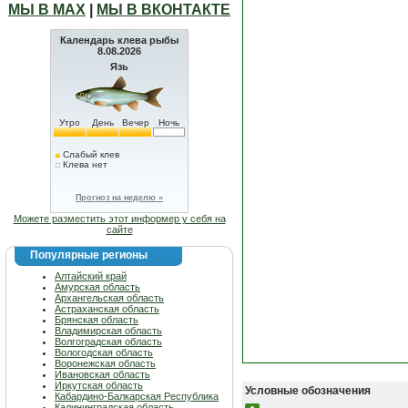
МЫ В МАХ
|
МЫ В ВКОНТАКТЕ
Календарь клева рыбы
8.08.2026
Язь
Утро
День
Вечер
Ночь
Слабый клев
Клева нет
Прогноз на неделю »
Можете разместить этот информер у себя на
сайте
Популярные регионы
Алтайский край
Амурская область
Архангельская область
Астраханская область
Брянская область
Владимирская область
Волгоградская область
Вологодская область
Воронежская область
Ивановская область
Иркутская область
Условные обозначения
Кабардино-Балкарская Республика
Калининградская область