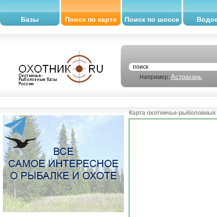
Базы
Поиск по карте
Поиск по шоссе
Водо
Астрахань
Например:
Карта охотничье-рыболовных 