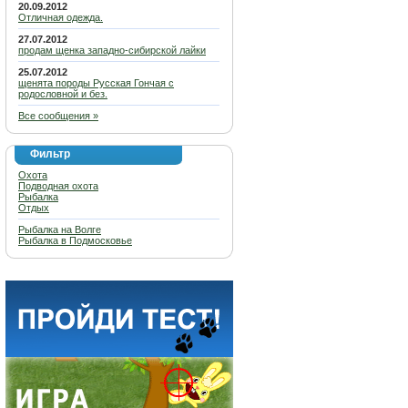
20.09.2012
Отличная одежда.
27.07.2012
продам щенка западно-сибирской лайки
25.07.2012
щенята породы Русская Гончая с
родословной и без.
Все сообщения »
Фильтр
Охота
Подводная охота
Рыбалка
Отдых
Рыбалка на Волге
Рыбалка в Подмосковье