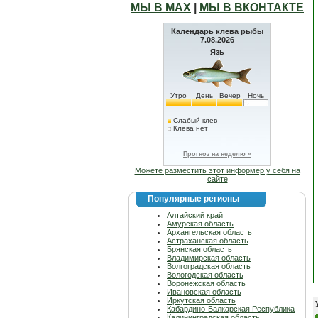
МЫ В МАХ
|
МЫ В ВКОНТАКТЕ
Календарь клева рыбы
7.08.2026
Язь
Утро
День
Вечер
Ночь
Слабый клев
Клева нет
Прогноз на неделю »
Можете разместить этот информер у себя на
сайте
Популярные регионы
Алтайский край
Амурская область
Архангельская область
Астраханская область
Брянская область
Владимирская область
Волгоградская область
Вологодская область
Воронежская область
Ивановская область
Иркутская область
Кабардино-Балкарская Республика
Калининградская область