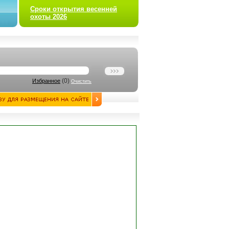
Сроки открытия весенней
охоты 2026
(
0
)
Избранное
Очистить