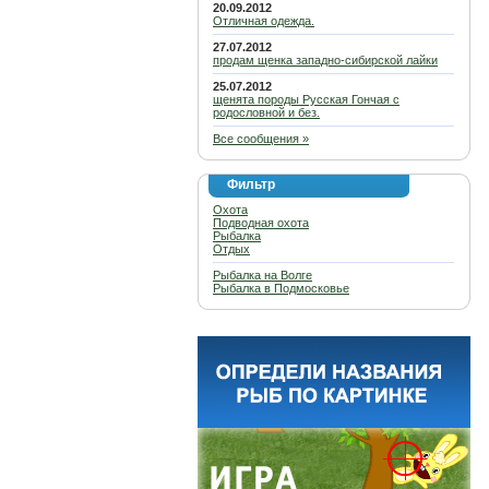
20.09.2012
Отличная одежда.
27.07.2012
продам щенка западно-сибирской лайки
25.07.2012
щенята породы Русская Гончая с
родословной и без.
Все сообщения »
Фильтр
Охота
Подводная охота
Рыбалка
Отдых
Рыбалка на Волге
Рыбалка в Подмосковье