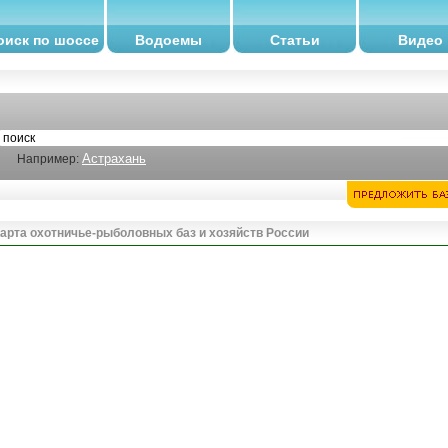
оиск по шоссе
Водоемы
Статьи
Видео
Астрахань
Например:
арта охотничье-рыболовных баз и хозяйств России