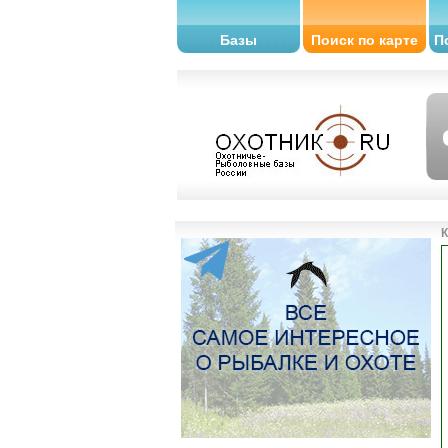
Базы
Поиск по карте
П
К