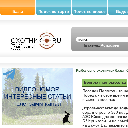
Базы
Поиск по карте
Поиск по шоссе
Водо
Астрахань
Например:
Рыболовно-охотничьи базы
/
Бесплатная рыбалка
Поселок Поляков - то н
Победа - в свое время 
въезде в поселок.
Дорога-асфальт до воды
обратно ровно 350 км. Д
АЗС Юкос для заправки а
Б.Черниговки и на само
на дамбу Вас вежливо в