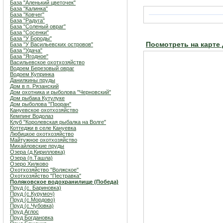
База "Аленький цветочек"
База "Калинка"
База "Ковчег"
База "Радуга"
База "Соленый овраг"
База "Сосенки"
База "У Бороды"
Посмотреть на карте
База "У Васильевских островов"
База "Удача"
База "Ягодное"
Васильевское охотхозяйство
Водоем Березовый овраг
Водоем Купринка
Данилкины пруды
Дом в п. Рязанский
Дом охотника и рыболова "Черновский"
Дом рыбака Кутулуке
Дом рыболова "Проран"
Кануевское охотхозяйство
Кемпинг Водолаз
Клуб "Королевская рыбалка на Волге"
Коттеджи в селе Кануевка
Любицкое охотхозяйство
Майтужное охотхозяйство
Михайловские пруды
Озера (д.Кирилловка)
Озера (п.Ташла)
Озеро Хилково
Охотхозяйство "Волжское"
Охотхозяйство "Пестравка"
Поляковское водохранилище (Победа)
Пруд (с. Бариновка)
Пруд (с.Курумоч)
Пруд (с.Мордово)
Пруд (с.Чубовка)
Пруд Аглос
Пруд Богдановка