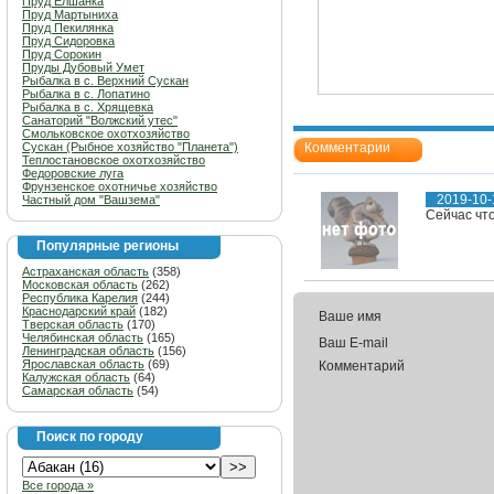
Пруд Елшанка
Пруд Мартыниха
Пруд Пекилянка
Пруд Сидоровка
Пруд Сорокин
Пруды Дубовый Умет
Рыбалка в с. Верхний Сускан
Рыбалка в с. Лопатино
Рыбалка в с. Хрящевка
Санаторий "Волжский утес"
Смольковское охотхозяйство
Сускан (Рыбное хозяйство "Планета")
Комментарии
Теплостановское охотхозяйство
Федоровские луга
Фрунзенское охотничье хозяйство
2019-10-
Частный дом "Вашзема"
Сейчас чт
Популярные регионы
Астраханская область
(358)
Московская область
(262)
Республика Карелия
(244)
Краснодарский край
(182)
Ваше имя
Тверская область
(170)
Челябинская область
(165)
Ваш E-mail
Ленинградская область
(156)
Ярославская область
(69)
Комментарий
Калужская область
(64)
Самарская область
(54)
Поиск по городу
Все города »