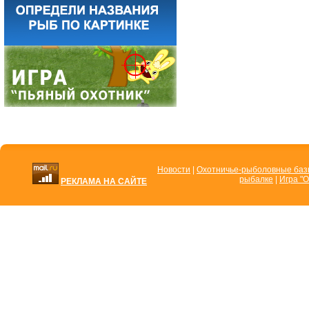
Новости
|
Охотничье-рыболовные ба
рыбалке
|
Игра "О
РЕКЛАМА НА САЙТЕ