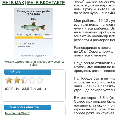
"носа", далее посовету
МЫ В МАХ
|
МЫ В ВКОНТАКТЕ
возле водоема парково
ноги в руки и 350-500 
Календарь клева рыбы
по замок бура + снег 40
7.08.2026
Язь
Моя рыбалка: 10-12 лун
все-таки попал на клев
лунки и вся рыбалка. В
на мормышку: дробинка
Утро
День
Вечер
Ночь
гоняют на балансир или
резвости и размеров не
Слабый клев
Клева нет
Разговаривал с постоянн
до 10 кг. Сорога норма
почти вся с червем.
Прогноз на неделю »
Можете разместить этот информер у себя на
Пруд всегда отличался
сайте
глухозимье ловили не п
проедешь даже в весен
Рейтинг
На Победе был в пятниц
мороз, ветер 1 м.с. во
иния. Ловили в палатка
830 Rating:
2.5
/5 (114 votes )
утра и до вечера устал 
В итоге сороги 6,5 кг (о
Самое прикольное было,
насадил глаз окуня и оп
Самарская область
удочку не утащила. В по
сорога реже но крупнее
База "АКВА-ХАУС"