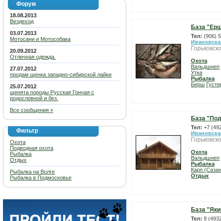
Форум
18.08.2013
Вездеход
База "Ер
03.07.2013
Тел:
(906) 
Мотосани и Мотособака
Ивановска
Горьковско
20.09.2012
Отличная одежда.
Охота
Вальдшнеп
27.07.2012
Утка
продам щенка западно-сибирской лайки
Рыбалка
Берш
Густе
25.07.2012
щенята породы Русская Гончая с
родословной и без.
Все сообщения »
База "По
Тел:
+7 (49
Фильтр
Ивановска
Горьковско
Охота
Подводная охота
Охота
Рыбалка
Вальдшнеп
Отдых
Рыбалка
Карп (Сазан
Рыбалка на Волге
Отдых
Рыбалка в Подмосковье
База "Як
Тел:
8 (493