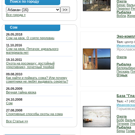
Поиск по городу
Охота
Бекас
Валь
Перепел
Ря
Рыбалка
Все города »
Вобла
Жер
Сом
26.05.2018
Эко-компл
Сом на квок. О сорте перловиц
Тел:
центр 
11.10.2016
Ивановска
Сом на квок. Пятачок: идеального
Ярославск
материала нет
Охота
19.10.2011
Охота на росомаху: достойный
Рыбалка
«противник», почетный трофей
Белорыбиц
Пескарь
Пл
09.08.2010
Отдых
Как найти и поймать сома? Или почему
сомятники не любят выдавать секреты?
26.09.2009
Вечная тайна квока
База "Гла
24.10.2008
Тел:
+7 (49
Сом
Ивановска
Горьковско
27.08.2008
Спортивные способы охоты на сома
Охота
Бобр
Вальд
Все Статьи »»
Тетерев
Ут
Рыбалка
Берш
Голав