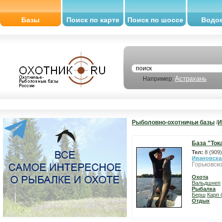
Базы
Поиск по карте
Поиск по шоссе
Водо
Астрахань
Например:
Рыболовно-охотничьи базы
/
И
База "Ток
Тел:
8 (909
Ивановска
Горьковско
Охота
Вальдшнеп
Рыбалка
Берш
Карп 
Отдых