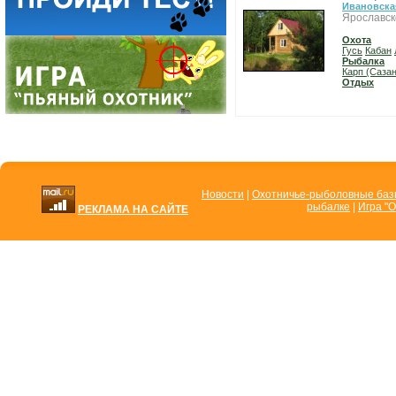
Ивановска
Ярославск
Охота
Гусь
Кабан
Рыбалка
Карп (Сазан
Отдых
Новости
|
Охотничье-рыболовные ба
рыбалке
|
Игра "О
РЕКЛАМА НА САЙТЕ