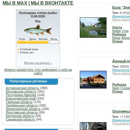
МЫ В МАХ
|
МЫ В ВКОНТАКТЕ
База "Де
Календарь клева рыбы
Тел:
8 (910
8.08.2026
Ивановска
Ярославск
Язь
Охота
Кабан
Утка
Рыбалка
Берш
Жере
Утро
День
Вечер
Ночь
Отдых
Слабый клев
Клева нет
Дачный о
Прогноз на неделю »
Тел:
(4932)
Можете разместить этот информер у себя на
Ивановска
сайте
Ярославск
Популярные регионы
Рыбалка
Астраханская область
(358)
Карп (Сазан
Московская область
(262)
Отдых
Республика Карелия
(244)
Краснодарский край
(182)
Тверская область
(170)
Челябинская область
(165)
Ленинградская область
(156)
Охотничь
Ярославская область
(69)
Калужская область
(64)
Тел:
+7 (49
Самарская область
(54)
Ивановска
Горьковско