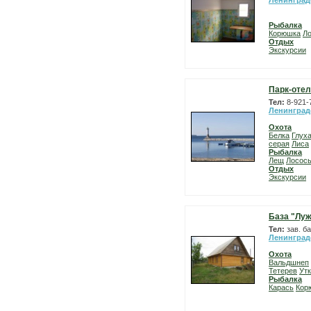
Ленинград
Рыбалка
Корюшка
Л
Отдых
Экскурсии
Парк-отел
Тел:
8-921-
Ленинград
Охота
Белка
Глух
серая
Лиса
Рыбалка
Лещ
Лосос
Отдых
Экскурсии
База "Лу
Тел:
зав. б
Ленинград
Охота
Вальдшнеп
Тетерев
Ут
Рыбалка
Карась
Кор