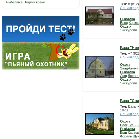
Рыбалка в Подмосковье
Тел:
8 (812
Ленинград
Рыбалка
Елец
Корюш
Отдых
Экскурсии
База "Нов
Тел:
+7 (92
Ленинград
Охота
Заяц-беляк
Рыбалка
Лещ
Лосос
Отдых
Экскурсии
База "Сви
Тел:
База: +
10-11
Ленинград
Охота
Волк
Гусь
З
Рыбалка
Ерш
Карась
Форель
Щу