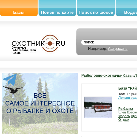
Базы
Поиск по карте
Поиск по шоссе
Водо
Астрахань
Например:
Рыболовно-охотничьи базы
/
Л
База "Ряй
Тел:
+7 (93
Ленинград
Рыбалка
Елец
Красн
Форель
Щу
Отдых