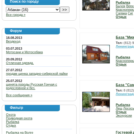
Поиск по городу
Рыбалка
Бычок
Верх
Красноперк
Салака
Сиг
Все города »
Отдых
Форум
База "Ми
18.08.2013
Вездеход
Тел:
(812) 
Ленинград
03.07.2013
Мотосани и Мотособака
Рыбалка
20.09.2012
Красноперк
Отличная одежда.
Отдых
27.07.2012
продам щенка западно-сибирской лайки
25.07.2012
щенята породы Русская Гончая с
База "Сам
родословной и без.
Тел:
8 (812
Ленинград
Все сообщения »
Рыбалка
Фильтр
Лещ
Лосос
Отдых
Охота
Экскурсии
Подводная охота
Рыбалка
Отдых
Гостевой 
Рыбалка на Волге