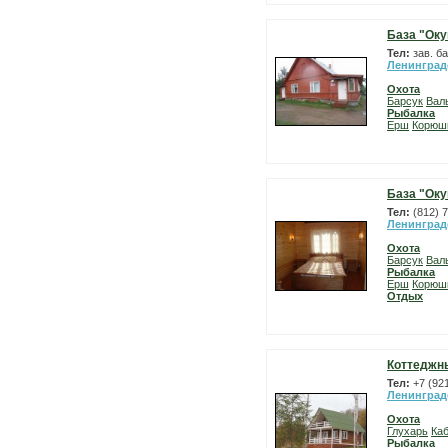
База "Оку
Тел:
зав. б
Ленинград
Охота
Барсук
Вал
Рыбалка
Ерш
Корюш
База "Оку
Тел:
(812) 
Ленинград
Охота
Барсук
Вал
Рыбалка
Ерш
Корюш
Отдых
Коттеджн
Тел:
+7 (92
Ленинград
Охота
Глухарь
Ка
Рыбалка