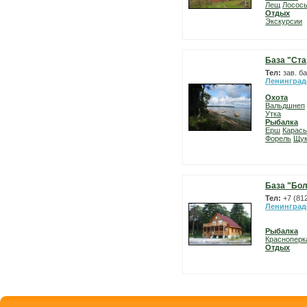
Лещ
Лосос
Отдых
Экскурсии
База "Ста
Тел:
зав. б
Ленинград
Охота
Вальдшнеп
Утка
Рыбалка
Ерш
Карась
Форель
Щу
База "Бо
Тел:
+7 (81
Ленинград
Рыбалка
Красноперк
Отдых