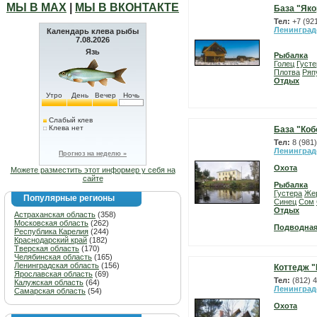
МЫ В МАХ
|
МЫ В ВКОНТАКТЕ
База "Яко
Тел:
+7 (92
Ленинград
Календарь клева рыбы
7.08.2026
Язь
Рыбалка
Голец
Густе
Плотва
Ряп
Отдых
Утро
День
Вечер
Ночь
Слабый клев
Клева нет
База "Коб
Тел:
8 (981
Ленинград
Прогноз на неделю »
Охота
Можете разместить этот информер у себя на
сайте
Рыбалка
Густера
Же
Популярные регионы
Синец
Сом
Отдых
Астраханская область
(358)
Московская область
(262)
Подводная
Республика Карелия
(244)
Краснодарский край
(182)
Тверская область
(170)
Челябинская область
(165)
Ленинградская область
(156)
Коттедж 
Ярославская область
(69)
Тел:
(812) 
Калужская область
(64)
Ленинград
Самарская область
(54)
Охота