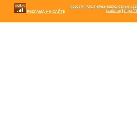
Новости
|
Охотничье-рыболовные ба
рыбалке
|
Игра "О
РЕКЛАМА НА САЙТЕ