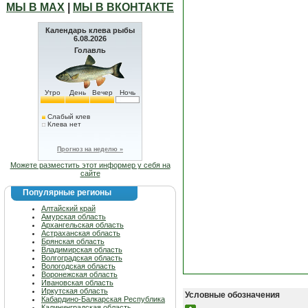
МЫ В МАХ
|
МЫ В ВКОНТАКТЕ
Календарь клева рыбы
6.08.2026
Голавль
Утро
День
Вечер
Ночь
Слабый клев
Клева нет
Прогноз на неделю »
Можете разместить этот информер у себя на
сайте
Популярные регионы
Алтайский край
Амурская область
Архангельская область
Астраханская область
Брянская область
Владимирская область
Волгоградская область
Вологодская область
Воронежская область
Ивановская область
Иркутская область
Условные обозначения
Кабардино-Балкарская Республика
Калининградская область