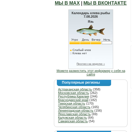
МЫ В МАХ
|
МЫ В ВКОНТАКТЕ
Календарь клева рыбы
7.08.2026
Язь
Утро
День
Вечер
Ночь
Слабый клев
Клева нет
Прогноз на неделю »
Можете разместить этот информер у себя на
сайте
Популярные регионы
Астраханская область
(358)
Московская область
(262)
Республика Карелия
(244)
Краснодарский край
(182)
Тверская область
(170)
Челябинская область
(165)
Ленинградская область
(156)
Ярославская область
(69)
Калужская область
(64)
Самарская область
(54)