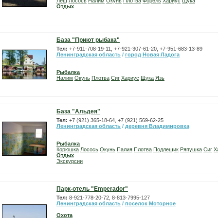
Лещ
Лосось
Налим
Окунь
Плотва
Форель
Хариус
Щука
Отдых
База "Приют рыбака"
Тел:
+7-911-708-19-11, +7-921-307-61-20, +7-951-683-13-89
Ленинградская область
/
город Новая Ладога
Рыбалка
Налим
Окунь
Плотва
Сиг
Хариус
Щука
Язь
База "Альдея"
Тел:
+7 (921) 365-18-64, +7 (921) 569-62-25
Ленинградская область
/
деревня Владимировка
Рыбалка
Корюшка
Лосось
Окунь
Палия
Плотва
Подлещик
Ряпушка
Сиг
Х
Отдых
Экскурсии
Парк-отель "Emperador"
Тел:
8-921-778-20-72, 8-813-7995-127
Ленинградская область
/
поселок Моторное
Охота