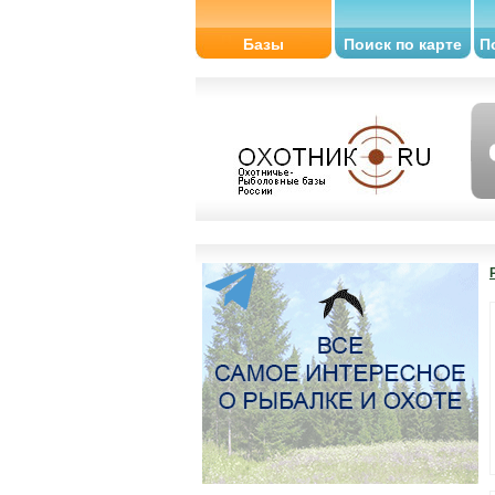
Базы
Поиск по карте
П