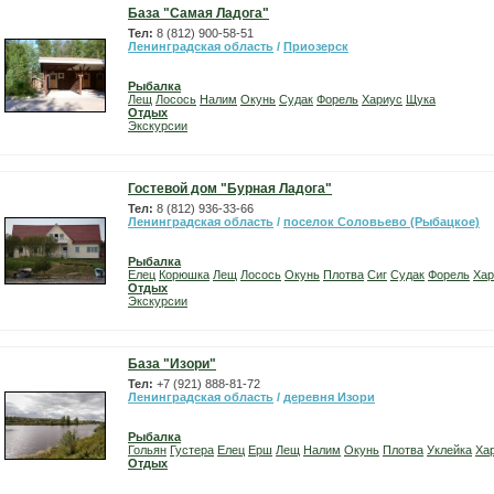
База "Самая Ладога"
Тел:
8 (812) 900-58-51
Ленинградская область
/
Приозерск
Рыбалка
Лещ
Лосось
Налим
Окунь
Судак
Форель
Хариус
Щука
Отдых
Экскурсии
Гостевой дом "Бурная Ладога"
Тел:
8 (812) 936-33-66
Ленинградская область
/
поселок Соловьево (Рыбацкое)
Рыбалка
Елец
Корюшка
Лещ
Лосось
Окунь
Плотва
Сиг
Судак
Форель
Хар
Отдых
Экскурсии
База "Изори"
Тел:
+7 (921) 888-81-72
Ленинградская область
/
деревня Изори
Рыбалка
Гольян
Густера
Елец
Ерш
Лещ
Налим
Окунь
Плотва
Уклейка
Ха
Отдых