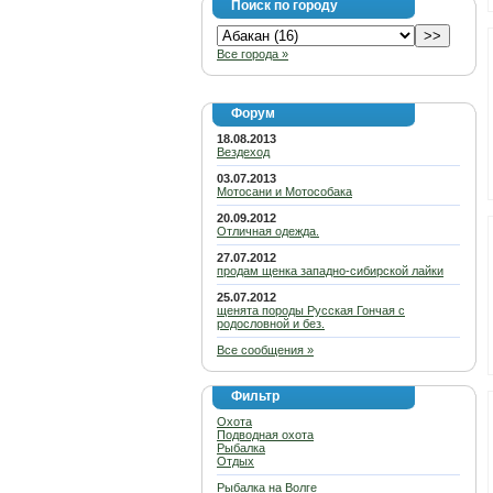
Поиск по городу
Все города »
Форум
18.08.2013
Вездеход
03.07.2013
Мотосани и Мотособака
20.09.2012
Отличная одежда.
27.07.2012
продам щенка западно-сибирской лайки
25.07.2012
щенята породы Русская Гончая с
родословной и без.
Все сообщения »
Фильтр
Охота
Подводная охота
Рыбалка
Отдых
Рыбалка на Волге