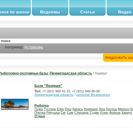
оиск по шоссе
Водоемы
Статьи
Видео
Астрахань
Например:
Рыболовно-охотничьи базы
/
Ленинградская область
/ Хариус
База "Якорная"
Тел:
+7 (921) 960-41-33, +7 (921) 946-80-99
Ленинградская область
/
поселок Вознесенье
Рыбалка
Голец
Густера
Елец
Ерш
Карась
Корюшка
Лещ
Лосось
Минога
Н
Плотва
Ряпушка
Сиг
Сом
Стерлядь
Судак
Угорь
Форель
Хариус
Отдых