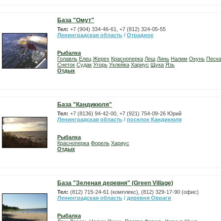
База "Омут"
Тел:
+7 (904) 334-46-61, +7 (812) 324-05-55
Ленинградская область
/
Отрадное
Рыбалка
Голавль
Елец
Жерех
Красноперка
Лещ
Линь
Налим
Окунь
Песк
Снеток
Судак
Угорь
Уклейка
Хариус
Щука
Язь
Отдых
База "Кандикюля"
Тел:
+7 (8136) 94-42-00, +7 (921) 754-09-26 Юрий
Ленинградская область
/
поселок Кандикюля
Рыбалка
Красноперка
Форель
Хариус
Отдых
База "Зеленая деревня" (Green Village)
Тел:
(812) 715-24-61 (комплекс), (812) 329-17-90 (офис)
Ленинградская область
/
деревня Овраги
Рыбалка