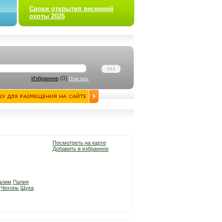
Сроки открытия весенней
охоты 2026
(
0
)
Избранное
Очистить
Посмотреть на карте
Добавить в избранное
алим
Палия
Чехонь
Щука