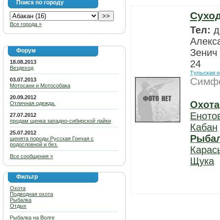
Поиск по городу
Суход
Все города »
Тел:
д
Алекса
Форум
Зенич
24
18.08.2013
Вездеход
Тульская 
Симфе
03.07.2013
Мотосани и Мотособака
20.09.2012
Охота
Отличная одежда.
Еното
27.07.2012
продам щенка западно-сибирской лайки
Кабан
25.07.2012
Рыба
щенята породы Русская Гончая с
родословной и без.
Карас
Все сообщения »
Щука
Фильтр
Охота
Подводная охота
Рыбалка
Отдых
Рыбалка на Волге