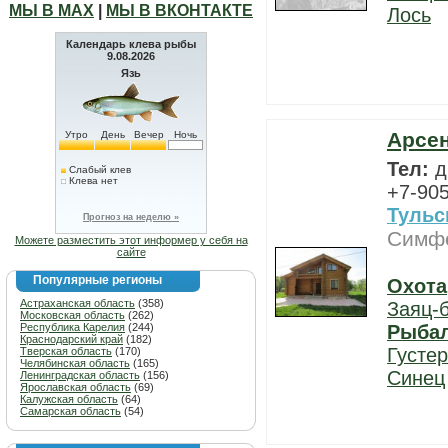
МЫ В МАХ
|
МЫ В ВКОНТАКТЕ
Лось
Календарь клева рыбы
9.08.2026
Язь
Арсен
Утро
День
Вечер
Ночь
Тел:
д
Слабый клев
Клева нет
+7-905
Тульс
Прогноз на неделю »
Симфе
Можете разместить этот информер у себя на
сайте
Популярные регионы
Охота
Астраханская область
(358)
Заяц-
Московская область
(262)
Республика Карелия
(244)
Рыба
Краснодарский край
(182)
Густе
Тверская область
(170)
Челябинская область
(165)
Синец
Ленинградская область
(156)
Ярославская область
(69)
Калужская область
(64)
Самарская область
(54)