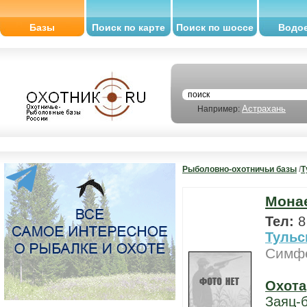
Базы
Поиск по карте
Поиск по шоссе
Водо
Астрахань
Например:
Рыболовно-охотничьи базы
/
Т
Монае
Тел:
8
Тульс
Симфе
Охота
Заяц-