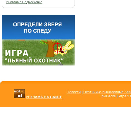
Рыбалка в Подмосковье
Новости
|
Охотничье-рыболовные ба
рыбалке
|
Игра "О
РЕКЛАМА НА САЙТЕ