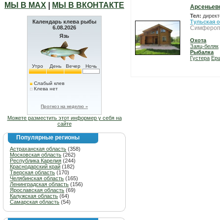
МЫ В МАХ
|
МЫ В ВКОНТАКТЕ
Арсеньевс
Тел:
директ
Календарь клева рыбы
Тульская 
6.08.2026
Симфероп
Язь
Охота
Заяц-беляк
Рыбалка
Густера
Ер
Утро
День
Вечер
Ночь
Слабый клев
Клева нет
Прогноз на неделю »
Можете разместить этот информер у себя на
сайте
Популярные регионы
Астраханская область
(358)
Московская область
(262)
Республика Карелия
(244)
Краснодарский край
(182)
Тверская область
(170)
Челябинская область
(165)
Ленинградская область
(156)
Ярославская область
(69)
Калужская область
(64)
Самарская область
(54)