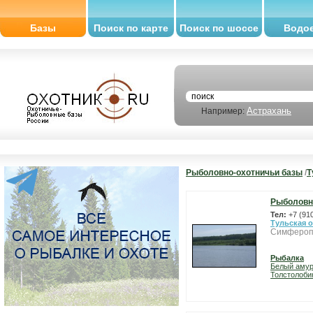
Базы
Поиск по карте
Поиск по шоссе
Водо
Астрахань
Например:
Рыболовно-охотничьи базы
/
Т
Рыболовно
Тел:
+7 (91
Тульская 
Симфероп
Рыбалка
Белый аму
Толстолоби