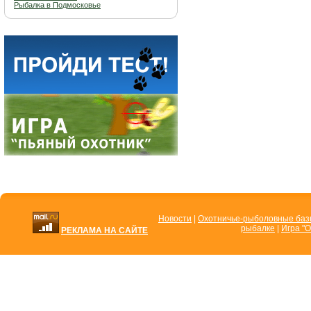
Рыбалка в Подмосковье
Новости
|
Охотничье-рыболовные ба
рыбалке
|
Игра "О
РЕКЛАМА НА САЙТЕ